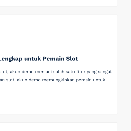
 Lengkap untuk Pemain Slot
slot, akun demo menjadi salah satu fitur yang sangat
inan slot, akun demo memungkinkan pemain untuk