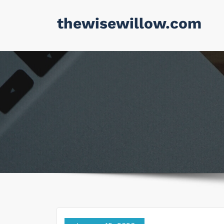
Skip
thewisewillow.com
to
content