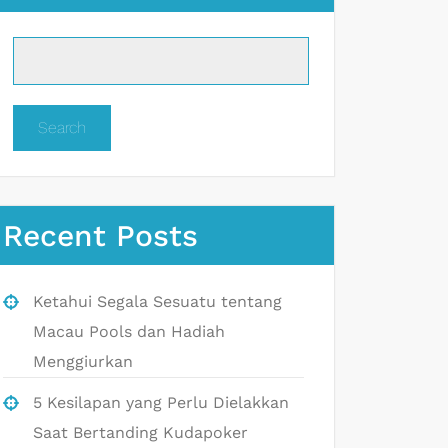
Search
Recent Posts
Ketahui Segala Sesuatu tentang
Macau Pools dan Hadiah
Menggiurkan
5 Kesilapan yang Perlu Dielakkan
Saat Bertanding Kudapoker