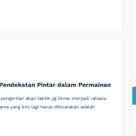
 Pendekatan Pintar dalam Permainan
ngertian akan taktik yg benar menjadi rahasia
ma yang kini lagi harus dibicarakan adalah