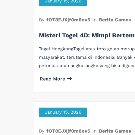
January 15, 2026
By
fOT8EJXjf0m8ov5
In
Berita Games
Misteri Togel 4D: Mimpi Berte
Togel HongkongTogel atau toto gelap merup
masyarakat, terutama di Indonesia. Banya
petunjuk atau angka-angka yang bisa digu
Read More
January 15, 2026
By
fOT8EJXjf0m8ov5
In
Berita Games