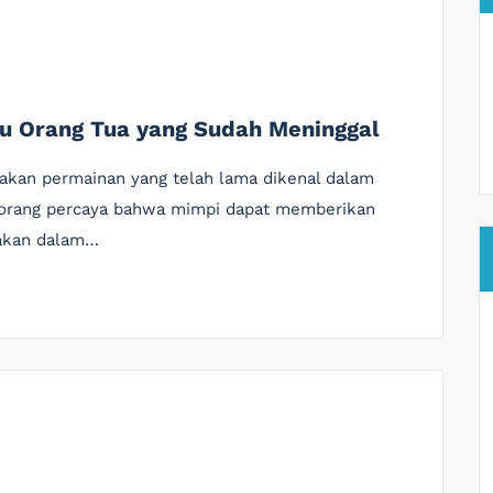
mu Orang Tua yang Sudah Meninggal
akan permainan yang telah lama dikenal dalam
k orang percaya bahwa mimpi dapat memberikan
nakan dalam…