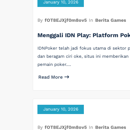
January 10, 2026
By
fOT8EJXjf0m8ov5
In
Berita Games
Menggali IDN Play: Platform Pok
IDNPoker telah jadi fokus utama di sektor 
dan beragam ciri oke, situs ini memberikan
pemain poker.…
Read More
January 10, 2026
By
fOT8EJXjf0m8ov5
In
Berita Games