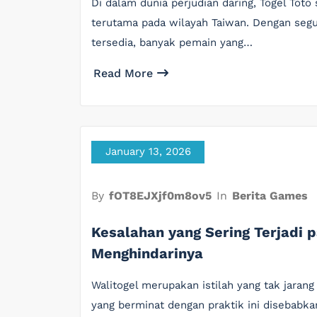
Di dalam dunia perjudian daring, Togel Toto
terutama pada wilayah Taiwan. Dengan seg
tersedia, banyak pemain yang…
Read More
January 13, 2026
By
fOT8EJXjf0m8ov5
In
Berita Games
Kesalahan yang Sering Terjadi 
Menghindarinya
Walitogel merupakan istilah yang tak jarang
yang berminat dengan praktik ini disebabka