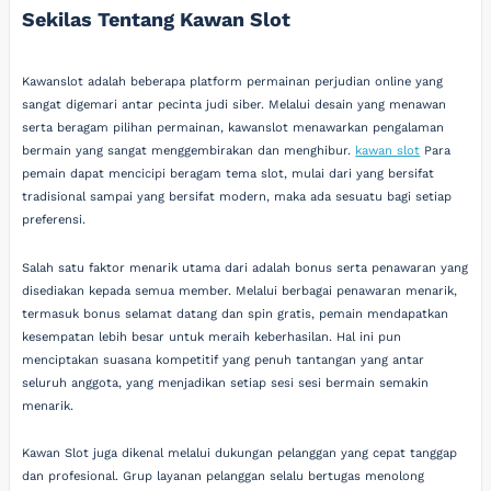
Sekilas Tentang Kawan Slot
Kawanslot adalah beberapa platform permainan perjudian online yang
sangat digemari antar pecinta judi siber. Melalui desain yang menawan
serta beragam pilihan permainan, kawanslot menawarkan pengalaman
bermain yang sangat menggembirakan dan menghibur.
kawan slot
Para
pemain dapat mencicipi beragam tema slot, mulai dari yang bersifat
tradisional sampai yang bersifat modern, maka ada sesuatu bagi setiap
preferensi.
Salah satu faktor menarik utama dari adalah bonus serta penawaran yang
disediakan kepada semua member. Melalui berbagai penawaran menarik,
termasuk bonus selamat datang dan spin gratis, pemain mendapatkan
kesempatan lebih besar untuk meraih keberhasilan. Hal ini pun
menciptakan suasana kompetitif yang penuh tantangan yang antar
seluruh anggota, yang menjadikan setiap sesi sesi bermain semakin
menarik.
Kawan Slot juga dikenal melalui dukungan pelanggan yang cepat tanggap
dan profesional. Grup layanan pelanggan selalu bertugas menolong