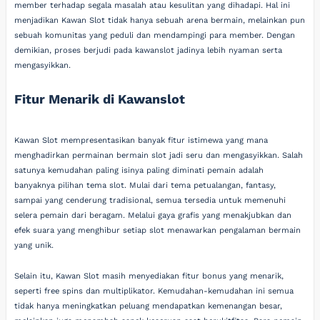
member terhadap segala masalah atau kesulitan yang dihadapi. Hal ini
menjadikan Kawan Slot tidak hanya sebuah arena bermain, melainkan pun
sebuah komunitas yang peduli dan mendampingi para member. Dengan
demikian, proses berjudi pada kawanslot jadinya lebih nyaman serta
mengasyikkan.
Fitur Menarik di Kawanslot
Kawan Slot mempresentasikan banyak fitur istimewa yang mana
menghadirkan permainan bermain slot jadi seru dan mengasyikkan. Salah
satunya kemudahan paling isinya paling diminati pemain adalah
banyaknya pilihan tema slot. Mulai dari tema petualangan, fantasy,
sampai yang cenderung tradisional, semua tersedia untuk memenuhi
selera pemain dari beragam. Melalui gaya grafis yang menakjubkan dan
efek suara yang menghibur setiap slot menawarkan pengalaman bermain
yang unik.
Selain itu, Kawan Slot masih menyediakan fitur bonus yang menarik,
seperti free spins dan multiplikator. Kemudahan-kemudahan ini semua
tidak hanya meningkatkan peluang mendapatkan kemenangan besar,