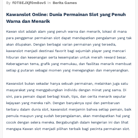
By
fOT8EJXjf0m8ov5
In
Berita Games
Kawanslot Online: Dunia Permainan Slot yang Penuh
Warna dan Menarik
Kawan slot adalah alam yang penuh warna dan menarik, lokasi di mana
para penggemar permainan slot dapat mendapatkan pengalaman yang tak
akan dilupakan. Dengan berbagai varian permainan yang tersedia,
kawanslot menjadi destinasi favorit bagi sejumlah player yang mencari
hiburan dan kesenangan serta kesempatan untuk meraih reward besar.
Keberagaman tema, grafik yang memukau, dan fasilitas menarik membuat
setiap g putaran sebagai momen yang menegangkan dan menyenangkan.
Kawanslot bukan sekadar hanya sebuah permainan, melainkan juga satu
masyarakat yang menggabungkan individu dengan minat yang sama. Di
sini, para pemain dapat berbagi kisah, tips, dan cerita menarik seputar
kejayaan yang mereka raih. Dengan banyaknya opsi dan pembaruan
terbaru dalam dunia slot, kawanslot menjamin bahwa setiap pemain, baik
pemula maupun yang sudah berpengalaman, akan mendapatkan hal yang
cocok dengan selera mereka. Bergabunglah dalam kengerian ini dan lihat
mengapa Kawan slot menjadi pilihan terbaik bagi pecinta permainan slot.