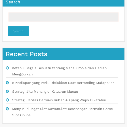
Search
Search
Recent Posts
Ketahui Segala Sesuatu tentang Macau Pools dan Hadiah
Menggiurkan
5 Kesilapan yang Perlu Dielakkan Saat Bertanding Kudapoker
Strategi Jitu Menang di Keluaran Macau
Strategi Cerdas Bermain Rubah 4D yang Wajib Diketahui
Menyusuri Jagat Slot KawanSlot: Kesenangan Bermain Game
Slot Online