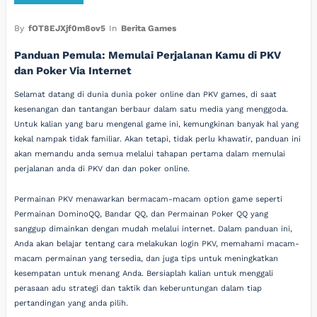
By
fOT8EJXjf0m8ov5
In
Berita Games
Panduan Pemula: Memulai Perjalanan Kamu di PKV
dan Poker Via Internet
Selamat datang di dunia dunia poker online dan PKV games, di saat
kesenangan dan tantangan berbaur dalam satu media yang menggoda.
Untuk kalian yang baru mengenal game ini, kemungkinan banyak hal yang
kekal nampak tidak familiar. Akan tetapi, tidak perlu khawatir, panduan ini
akan memandu anda semua melalui tahapan pertama dalam memulai
perjalanan anda di PKV dan dan poker online.
Permainan PKV menawarkan bermacam-macam option game seperti
Permainan DominoQQ, Bandar QQ, dan Permainan Poker QQ yang
sanggup dimainkan dengan mudah melalui internet. Dalam panduan ini,
Anda akan belajar tentang cara melakukan login PKV, memahami macam-
macam permainan yang tersedia, dan juga tips untuk meningkatkan
kesempatan untuk menang Anda. Bersiaplah kalian untuk menggali
perasaan adu strategi dan taktik dan keberuntungan dalam tiap
pertandingan yang anda pilih.