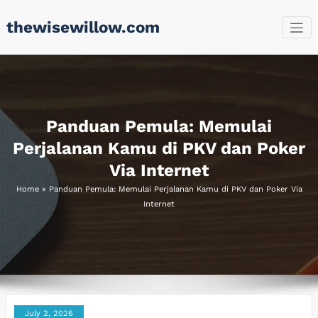
Skip
thewisewillow.com
to
content
Panduan Pemula: Memulai
Perjalanan Kamu di PKV dan Poker
Via Internet
Home
»
Panduan Pemula: Memulai Perjalanan Kamu di PKV dan Poker Via
Internet
July 2, 2026