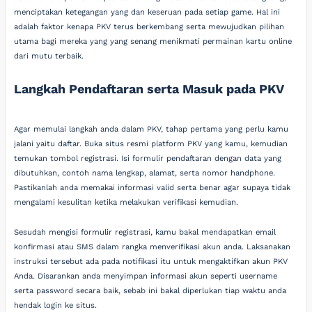
menciptakan ketegangan yang dan keseruan pada setiap game. Hal ini
adalah faktor kenapa PKV terus berkembang serta mewujudkan pilihan
utama bagi mereka yang yang senang menikmati permainan kartu online
dari mutu terbaik.
Langkah Pendaftaran serta Masuk pada PKV
Agar memulai langkah anda dalam PKV, tahap pertama yang perlu kamu
jalani yaitu daftar. Buka situs resmi platform PKV yang kamu, kemudian
temukan tombol registrasi. Isi formulir pendaftaran dengan data yang
dibutuhkan, contoh nama lengkap, alamat, serta nomor handphone.
Pastikanlah anda memakai informasi valid serta benar agar supaya tidak
mengalami kesulitan ketika melakukan verifikasi kemudian.
Sesudah mengisi formulir registrasi, kamu bakal mendapatkan email
konfirmasi atau SMS dalam rangka menverifikasi akun anda. Laksanakan
instruksi tersebut ada pada notifikasi itu untuk mengaktifkan akun PKV
Anda. Disarankan anda menyimpan informasi akun seperti username
serta password secara baik, sebab ini bakal diperlukan tiap waktu anda
hendak login ke situs.