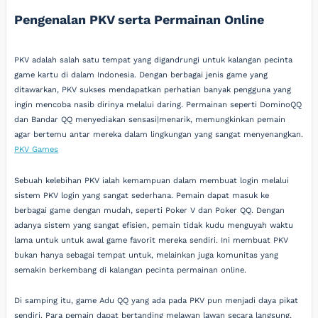
Pengenalan PKV serta Permainan Online
PKV adalah salah satu tempat yang digandrungi untuk kalangan pecinta
game kartu di dalam Indonesia. Dengan berbagai jenis game yang
ditawarkan, PKV sukses mendapatkan perhatian banyak pengguna yang
ingin mencoba nasib dirinya melalui daring. Permainan seperti DominoQQ
dan Bandar QQ menyediakan sensasi|menarik, memungkinkan pemain
agar bertemu antar mereka dalam lingkungan yang sangat menyenangkan.
PKV Games
Sebuah kelebihan PKV ialah kemampuan dalam membuat login melalui
sistem PKV login yang sangat sederhana. Pemain dapat masuk ke
berbagai game dengan mudah, seperti Poker V dan Poker QQ. Dengan
adanya sistem yang sangat efisien, pemain tidak kudu menguyah waktu
lama untuk untuk awal game favorit mereka sendiri. Ini membuat PKV
bukan hanya sebagai tempat untuk, melainkan juga komunitas yang
semakin berkembang di kalangan pecinta permainan online.
Di samping itu, game Adu QQ yang ada pada PKV pun menjadi daya pikat
sendiri. Para pemain dapat bertanding melawan lawan secara langsung,