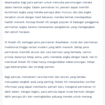
kesempatan bagi para pemain untuk mencoba peruntungan mereka
dalam bentuk angka. Dalam permainan ini, pemain dapat memilih
kombinasi angka yang mereka percaya akan muncul, dan jika angka
tersebut cocok dengan hasil keluaran, mereka berhak mendapatkan
hadiah menarik. Konsep Rubah 4D sangat populer di kalangan penggemar
permainan angka, karena menawarkan pengalaman yang menegangkan
dan penuh harapan.
Di Rubah 4D, berbagai jenis permainan disediakan, mulai dari permainan
tradisional hingga variasi modern yang lebih menarik. Setiap jenis
permainan memiliki aturan dan cara bermain yang berbeda, namun
prinsip dasarnya tetap sama, yaitu menebak angka dengan tepat. Hal ini
membuat Rubah 4D tidak hanya mengandalkan keberuntungan, tetapi
juga keterampilan dan strategi pemain.
Bagi pemula, memahami cara bermain dan aturan yang berlaku
merupakan langkah awal yang penting. Rubah 4D menawarkan sumber
informasi yang dapat membantu pemain baru mengenal permainan ini
lebih dalam. Dengan begitu, para pemula dapat mulai bermain dengan
lebih percaya diri dan meningkatkan peluang mereka untuk menang.