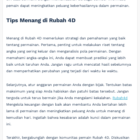
pemain dapat meningkatkan peluang keberhasilannya dalam permainan.
Tips Menang di Rubah 4D
Menang di Rubah 4D memerlukan strategi dan pemahaman yang baik
tentang permainan. Pertama, penting untuk melakukan riset tentang
angka yang sering keluar dan menganalisis pola permainan. Dengan
memahami angka-angka ini, Anda dapat membuat prediksi yang lebih
baik untuk taruhan Anda. Jangan ragu untuk mencatat hasil sebelumnya
dan memperhatikan perubahan yang terjadi dari waktu ke waktu.
Selanjutnya, atur anggaran permainan Anda dengan bijak. Tentukan batas
maksimum yang siap Anda habiskan dan patuhi batas tersebut. Jangan
tergoda untuk terus bermain jika Anda mengalami kekalahan.
Rubah4d
Mengelola keuangan dengan baik akan membantu Anda bertahan lebih
lama di permainan dan meningkatkan peluang Anda untuk menang di
kemudian hari. Ingatlah bahwa kesabaran adalah kunci dalam permainan
ini.
Terakhir, bergabunglah dengan komunitas pemain Rubah 4D. Diskusikan