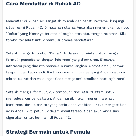
Cara Mendaftar di Rubah 4D
Mendaftar di Rubah 4D sangatlah mudah dan cepat. Pertama, kunjungi
situs resmi Rubah 4D. Di halaman utama, Anda akan menemukan tombol
"Daftar" yang biasanya terletak di bagian atas atau tengah halaman. Klik
tombol tersebut untuk memulai proses pendaftaran.
Setelah mengklik tombol "Daftar", Anda akan diminta untuk mengisi
formulir pendaftaran dengan informasi yang diperlukan. Biasanya,
informasi yang diminta mencakup nama lengkap, alamat email, nomor
telepon, dan kata sandi. Pastikan semua informasi yang Anda masukkan
adalah akurat dan valid, agar tidak mengalami kesulitan saat login nanti.
Setelah mengisi formulir, klik tombol "Kirim" atau "Daftar" untuk
menyelesaikan pendaftaran. Anda mungkin akan menerima email
konfirmasi dari Rubah 4D yang perlu Anda verifikasi untuk mengaktifkan
akun Anda. Ikuti petunjuk dalam email tersebut dan akun Anda siap
digunakan untuk bermain di Rubah 4D.
Strategi Bermain untuk Pemula