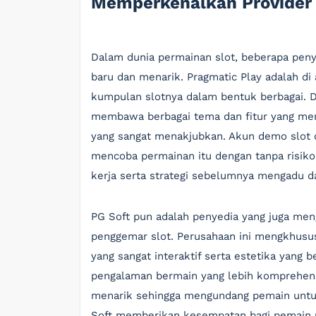
Memperkenalkan Provider
Dalam dunia permainan slot, beberapa peny
baru dan menarik. Pragmatic Play adalah di
kumpulan slotnya dalam bentuk berbagai. 
membawa berbagai tema dan fitur yang menar
yang sangat menakjubkan. Akun demo slot 
mencoba permainan itu dengan tanpa risik
kerja serta strategi sebelumnya mengadu da
PG Soft pun adalah penyedia yang juga meng
penggemar slot. Perusahaan ini mengkhusus
yang sangat interaktif serta estetika yang
pengalaman bermain yang lebih komprehensif
menarik sehingga mengundang pemain untuk
Soft memberikan kesempatan bagi pemain unt