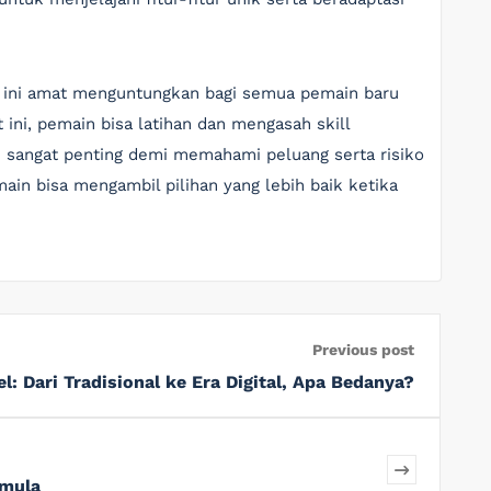
a ini amat menguntungkan bagi semua pemain baru
ini, pemain bisa latihan dan mengasah skill
Ini sangat penting demi memahami peluang serta risiko
in bisa mengambil pilihan yang lebih baik ketika
Previous post
el: Dari Tradisional ke Era Digital, Apa Bedanya?
emula