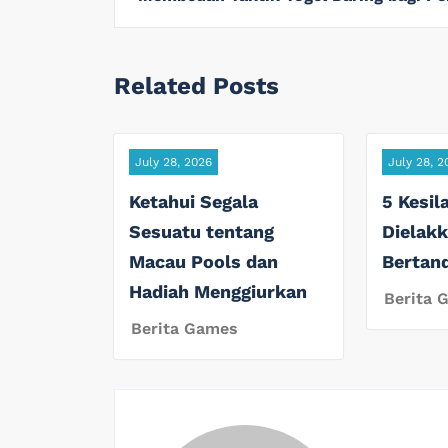
Related Posts
July 28, 2026
July 28, 2
Ketahui Segala
5 Kesil
Sesuatu tentang
Dielak
Macau Pools dan
Bertan
Hadiah Menggiurkan
Berita 
Berita Games