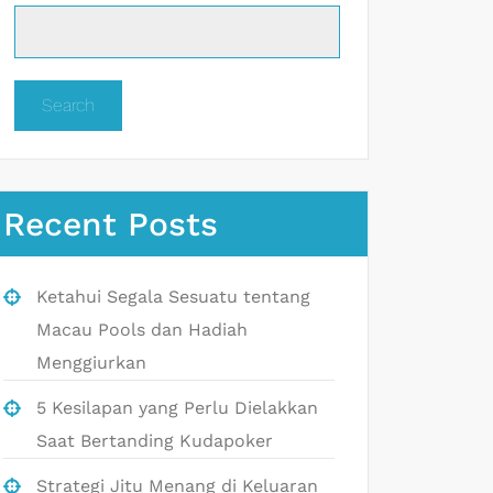
Search
Recent Posts
Ketahui Segala Sesuatu tentang
Macau Pools dan Hadiah
Menggiurkan
5 Kesilapan yang Perlu Dielakkan
Saat Bertanding Kudapoker
Strategi Jitu Menang di Keluaran