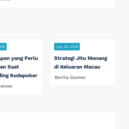
026
July 26, 2026
apan yang Perlu
Strategi Jitu Menang
kan Saat
di Keluaran Macau
ding Kudapoker
Berita Games
Games