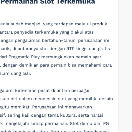
 Permainan Slot Terkemuka
edia sudah menjadi yang terdepan melalui produk
 antara penyedia terkemuka yang diakui atas
Dengan pengalaman bertahun-tahun, perusahaan ini
ik, di antaranya slot dengan RTP tinggi dan grafis
dari Pragmatic Play memungkinkan pemain agar
o, dengan demikian para pemain bisa memahami cara
lam uang asli.
alami ketenaran pesat di antara berbagai
kan diri dalam mendesain slot yang memiliki desain
 begitu memikat. Perusahaan ini menawarkan
, sering kali dengan tema kultural serta narasi
 menjelajahi setiap permainan. Slot demo dari PG
uk menjelajahi fitur-fitur unik serta beradaptasi