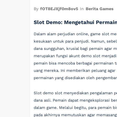
By
fOT8EJXjf0m8ov5
In
Berita Games
Slot Demo: Mengetahui Permai
Dalam alam perjudian online, game slot mesi
kesukaan untuk para penjudi. Namun, seb
dana sungguhan, krusial bagi pemain agar m
merupakan fungsi akunt demo slot menjadi 
pemain bisa mencoba berbagai permainan t
uang mereka. Ini memberikan peluang agar 
permainan yang disediakan oleh pengemban
Slot demo slot menyediakan pengalaman pe
dana asli. Pemain dapat mengeksplorasi berb
dalam game. Melalui begitu, para pemain b
pada akhirnya memutuskan agar memasang 