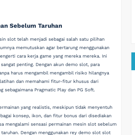
nan Sebelum Taruhan
n slot telah menjadi sebagai salah satu pilihan
elumnya memutuskan agar bertarung menggunakan
engerti cara kerja game yang mereka mereka. Ini
sangat penting. Dengan akun demo slot, para
anpa harus mengambil mengambil risiko hilangnya
latihan dan memahami fitur-fitur khusus dari
g sebagaimana Pragmatic Play dan PG Soft.
rmainan yang realistis, meskipun tidak menyentuh
agai konsep, ikon, dan fitur bonus dari disediakan
isa mengalami sensasi permainan mesin slot sebelum
taruhan. Dengan menggunakan rey demo slot slot