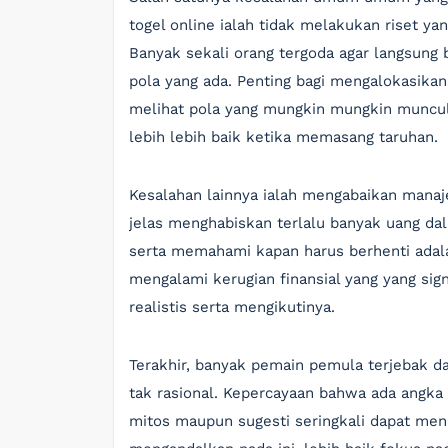
togel online ialah tidak melakukan riset 
Banyak sekali orang tergoda agar langsung
pola yang ada. Penting bagi mengalokasikan 
melihat pola yang mungkin mungkin muncul
lebih lebih baik ketika memasang taruhan.
Kesalahan lainnya ialah mengabaikan manaj
jelas menghabiskan terlalu banyak uang dal
serta memahami kapan harus berhenti ada
mengalami kerugian finansial yang yang sig
realistis serta mengikutinya.
Terakhir, banyak pemain pemula terjebak d
tak rasional. Kepercayaan bahwa ada angka
mitos maupun sugesti seringkali dapat me