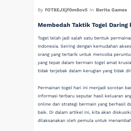
By
fOT8EJXjf0m8ov5
In
Berita Games
Membedah Taktik Togel Daring 
Togel telah jadi salah satu bentuk permaina
Indonesia. Seiring dengan kemudahan akses
orang yang tertarik untuk mencoba perunt
yang tepat dalam bermain togel amat krusia
tidak terjebak dalam kerugian yang tidak di
Permainan togel hari ini menjadi sorotan 
informasi terbaru seputar hasil keluaran a
online dan strategi bermain yang berhasil
baik. Di dalam artikel ini, kita akan diskus
dilaksanakan oleh pemula untuk menambah