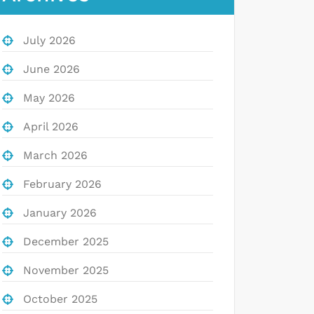
July 2026
June 2026
May 2026
April 2026
March 2026
February 2026
January 2026
December 2025
November 2025
October 2025