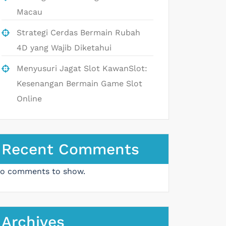
Macau
Strategi Cerdas Bermain Rubah
4D yang Wajib Diketahui
Menyusuri Jagat Slot KawanSlot:
Kesenangan Bermain Game Slot
Online
Recent Comments
o comments to show.
Archives