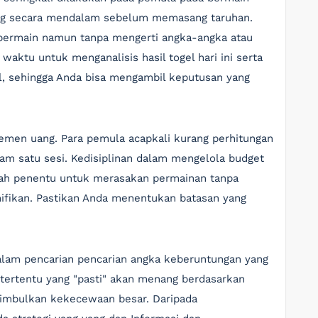
yang secara mendalam sebelum memasang taruhan.
 bermain namun tanpa mengerti angka-angka atau
waktu untuk menganalisis hasil togel hari ini serta
, sehingga Anda bisa mengambil keputusan yang
emen uang. Para pemula acapkali kurang perhitungan
am satu sesi. Kedisiplinan dalam mengelola budget
lah penentu untuk merasakan permainan tanpa
nifikan. Pastikan Anda menentukan batasan yang
alam pencarian pencarian angka keberuntungan yang
 tertentu yang "pasti" akan menang berdasarkan
nimbulkan kekecewaan besar. Daripada