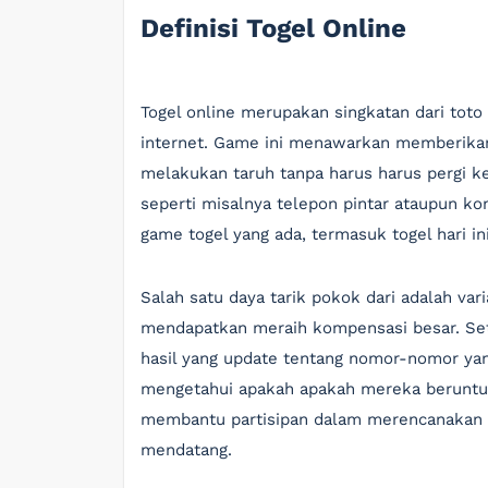
Definisi Togel Online
Togel online merupakan singkatan dari toto 
internet. Game ini menawarkan memberikan
melakukan taruh tanpa harus harus pergi k
seperti misalnya telepon pintar ataupun kom
game togel yang ada, termasuk togel hari ini
Salah satu daya tarik pokok dari adalah var
mendapatkan meraih kompensasi besar. Seti
hasil yang update tentang nomor-nomor yan
mengetahui apakah apakah mereka beruntung a
membantu partisipan dalam merencanakan 
mendatang.