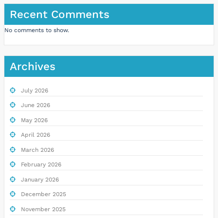
Recent Comments
No comments to show.
Archives
July 2026
June 2026
May 2026
April 2026
March 2026
February 2026
January 2026
December 2025
November 2025