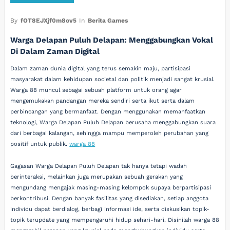
By
fOT8EJXjf0m8ov5
In
Berita Games
Warga Delapan Puluh Delapan: Menggabungkan Vokal
Di Dalam Zaman Digital
Dalam zaman dunia digital yang terus semakin maju, partisipasi
masyarakat dalam kehidupan societal dan politik menjadi sangat krusial.
Warga 88 muncul sebagai sebuah platform untuk orang agar
mengemukakan pandangan mereka sendiri serta ikut serta dalam
perbincangan yang bermanfaat. Dengan menggunakan memanfaatkan
teknologi, Warga Delapan Puluh Delapan berusaha menggabungkan suara
dari berbagai kalangan, sehingga mampu memperoleh perubahan yang
positif untuk publik.
warga 88
Gagasan Warga Delapan Puluh Delapan tak hanya tetapi wadah
berinteraksi, melainkan juga merupakan sebuah gerakan yang
mengundang mengajak masing-masing kelompok supaya berpartisipasi
berkontribusi. Dengan banyak fasilitas yang disediakan, setiap anggota
individu dapat berdialog, berbagi informasi ide, serta diskusikan topik-
topik terupdate yang mempengaruhi hidup sehari-hari. Disinilah warga 88