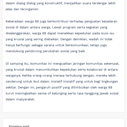
dalam dialog dialog yang konstruktif, menjadikan suara terdengar lebih
jelas dan terorganisir.
Keberadaan warga 88 juga berkontribusi terhadap penguatan kesadaran
sosial di dalam antara warga. Lewat program serta kegiatan yang
diselenggarakan, warga 88 dapat menaikkan kepedulian pada isuis-isu
yang krusial yang sering diabaikan. Dengan demikian, wadah ini tidak
hanya berfungsi sebagai sarana untuk berkomunikasi, tetapi juga
mendukung pendorong perubahan sosial yang baik.
Di samping itu, komunitas ini menguatkan jaringan komunitas setempat,
yang krusial dalam menumbuhkan kepedulian serta kolaborasi di antara
warganya. Ketika orang-orang merasa terhubung dengan, mereka lebih
cenderung untuk ikut dalam inisiatif inisiatif yang untuk bagi lingkungan
sekitar. Dengan ini, pengaruh positif yang ditimbulkan oleh warga 88
turut meningkatkan sense of belonging serta rasa tanggung jawab sosial
dalam masyarakat.
Previous post