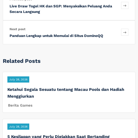
Live Draw Togel HK dan SGP: Menyaksikan Peluang Anda
Secara Langsung
Next post
Panduan Lengkap untuk Memulai di Situs DominoQQ
Related Posts
July 28, 2026
Ketahui Segala Sesuatu tentang Macau Pools dan Hadiah
Menggiurkan
Berita Games
July 28, 2026
5 Kesilapan yang Perlu Dielakkan Saat Bertanding