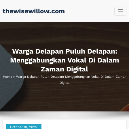
Skip
thewisewillow.com
to
content
Warga Delapan Puluh Delapan:
Menggabungkan Vokal Di Dalam
Zaman Digital
Home
»
Warga Delapan Puluh Delapan: Menggabungkan Vokal Di Dalam Zaman
Digital
October 10, 2025