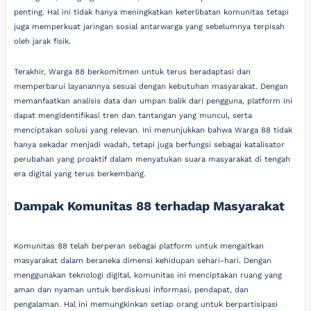
penting. Hal ini tidak hanya meningkatkan keterlibatan komunitas tetapi
juga memperkuat jaringan sosial antarwarga yang sebelumnya terpisah
oleh jarak fisik.
Terakhir, Warga 88 berkomitmen untuk terus beradaptasi dan
memperbarui layanannya sesuai dengan kebutuhan masyarakat. Dengan
memanfaatkan analisis data dan umpan balik dari pengguna, platform ini
dapat mengidentifikasi tren dan tantangan yang muncul, serta
menciptakan solusi yang relevan. Ini menunjukkan bahwa Warga 88 tidak
hanya sekadar menjadi wadah, tetapi juga berfungsi sebagai katalisator
perubahan yang proaktif dalam menyatukan suara masyarakat di tengah
era digital yang terus berkembang.
Dampak Komunitas 88 terhadap Masyarakat
Komunitas 88 telah berperan sebagai platform untuk mengaitkan
masyarakat dalam beraneka dimensi kehidupan sehari-hari. Dengan
menggunakan teknologi digital, komunitas ini menciptakan ruang yang
aman dan nyaman untuk berdiskusi informasi, pendapat, dan
pengalaman. Hal ini memungkinkan setiap orang untuk berpartisipasi