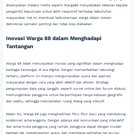
disampaikan melalui media seperti Warga88 menyediakan tekanan kepada
pengambil keputusan untuk lebih responsif terhadap kebutuhan
masyarakat. Hal ini membuat keikutsertaan warga dalam sistem
demokrasi semakin penting dan tidak bisa diabaikan.
Inovasi Warga 88 dalam Menghadapi
Tantangan
Warga 88 telah menunjukkan inovasi yang signifikan dalam menghadapi
berbagai tantangan di era digital. Dengan memanfaatkan teknologi
terbaru, platform ini mampu mengumpulkan suara dan aspirasi
masyarakat dengan cara yang lebih efektif dan efisien. Strategi
pengumpulan data yang canggih, seperti survei online dan forum diskusi,
memungkinkan pengguna untuk berpartisipasi tanpa batasan geografis
dan waktu, sehingga menciptakan ruang dialog yang inklusif.
Selain itu, Warga 88 juga menghadirkan fitur-fitur baru yang mendukung
kolaborasi antaranggota. Dengan adanya alat komunikasi yang interaktif
dan antarmuka pengguna yang ramah, pengguna dapat dengan mudah
berbagi ide, mengorganisir acara, dan membawa perhatian ke isu-isu