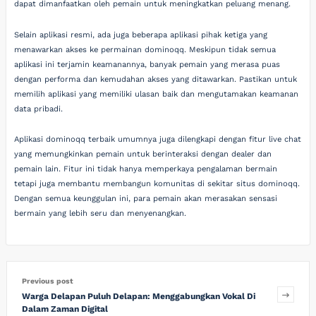
dapat dimanfaatkan oleh pemain untuk meningkatkan peluang menang.
Selain aplikasi resmi, ada juga beberapa aplikasi pihak ketiga yang
menawarkan akses ke permainan dominoqq. Meskipun tidak semua
aplikasi ini terjamin keamanannya, banyak pemain yang merasa puas
dengan performa dan kemudahan akses yang ditawarkan. Pastikan untuk
memilih aplikasi yang memiliki ulasan baik dan mengutamakan keamanan
data pribadi.
Aplikasi dominoqq terbaik umumnya juga dilengkapi dengan fitur live chat
yang memungkinkan pemain untuk berinteraksi dengan dealer dan
pemain lain. Fitur ini tidak hanya memperkaya pengalaman bermain
tetapi juga membantu membangun komunitas di sekitar situs dominoqq.
Dengan semua keunggulan ini, para pemain akan merasakan sensasi
bermain yang lebih seru dan menyenangkan.
Previous post
Warga Delapan Puluh Delapan: Menggabungkan Vokal Di
Dalam Zaman Digital