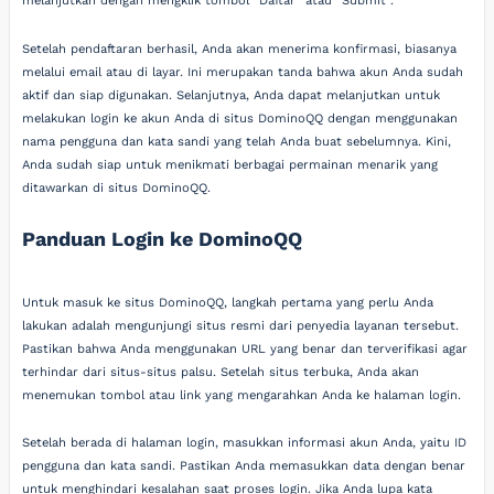
melanjutkan dengan mengklik tombol "Daftar" atau "Submit".
Setelah pendaftaran berhasil, Anda akan menerima konfirmasi, biasanya
melalui email atau di layar. Ini merupakan tanda bahwa akun Anda sudah
aktif dan siap digunakan. Selanjutnya, Anda dapat melanjutkan untuk
melakukan login ke akun Anda di situs DominoQQ dengan menggunakan
nama pengguna dan kata sandi yang telah Anda buat sebelumnya. Kini,
Anda sudah siap untuk menikmati berbagai permainan menarik yang
ditawarkan di situs DominoQQ.
Panduan Login ke DominoQQ
Untuk masuk ke situs DominoQQ, langkah pertama yang perlu Anda
lakukan adalah mengunjungi situs resmi dari penyedia layanan tersebut.
Pastikan bahwa Anda menggunakan URL yang benar dan terverifikasi agar
terhindar dari situs-situs palsu. Setelah situs terbuka, Anda akan
menemukan tombol atau link yang mengarahkan Anda ke halaman login.
Setelah berada di halaman login, masukkan informasi akun Anda, yaitu ID
pengguna dan kata sandi. Pastikan Anda memasukkan data dengan benar
untuk menghindari kesalahan saat proses login. Jika Anda lupa kata