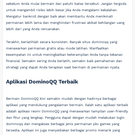
sebelum Anda mulai bermain dan patuhi batas tersebut. Jangan tergoda
untuk mengambil risiko lebih besar jika Anda mengalami kekalahan.
Mengatur bankroll dengan baik akan membantu Anda menikmati
permainan lebih lama dan menghindari frustrasi akibat kehilangan uang
lebih dari yang Anda rencanakan.
Terakhir, berlatihlah secara konsisten. Banyak situs dominoqq yang
menawarkan permainan gratis atau mode latihan. Manfaatkan
kesempatan ini untuk meningkatkan keterampilan Anda tanpa tekanan
finansial. Semakin sering Anda berlatih, semakin baik pemahaman dan
strategi yang dapat Anda terapkan saat bermain di permainan nyata.
Aplikasi DominoQQ Terbaik
Bermain DominoQQ kini semakin mudah dengan hadirnya berbagai
aplikasi yang mendukung pengalaman bermain. Salah satu aplikasi terbaik
adalah aplikasi resmi DominoQQ yang menawarkan tampilan user-friendly
dan fitur yang lengkap. Pengguna dapat dengan mudah melakukan login
dominoqq dan mengakses berbagai jenis permainan pkv games yang
tersedia. Aplikasi ini juga menyediakan berbagai promo menarik yang