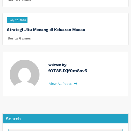
July 26, 2026
Strategi Jitu Menang di Keluaran Macau
Berita Games
Written by:
fOT8EJXjf0m8ov5
View All Posts
Search