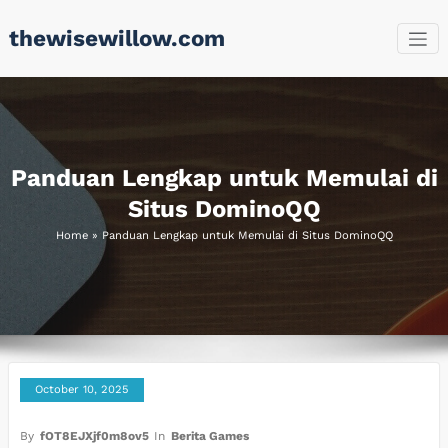
Skip
thewisewillow.com
to
content
Panduan Lengkap untuk Memulai di
Situs DominoQQ
Home
»
Panduan Lengkap untuk Memulai di Situs DominoQQ
October 10, 2025
By
fOT8EJXjf0m8ov5
In
Berita Games