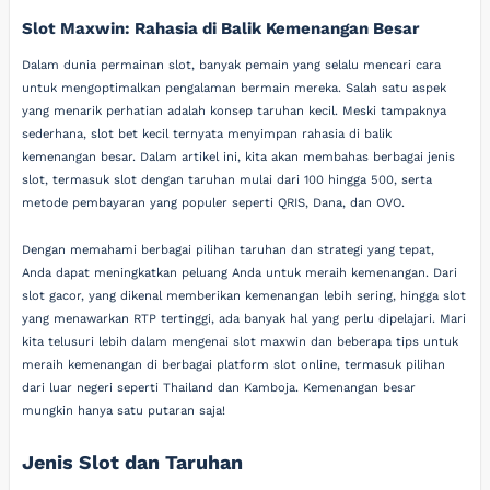
Slot Maxwin: Rahasia di Balik Kemenangan Besar
Dalam dunia permainan slot, banyak pemain yang selalu mencari cara
untuk mengoptimalkan pengalaman bermain mereka. Salah satu aspek
yang menarik perhatian adalah konsep taruhan kecil. Meski tampaknya
sederhana, slot bet kecil ternyata menyimpan rahasia di balik
kemenangan besar. Dalam artikel ini, kita akan membahas berbagai jenis
slot, termasuk slot dengan taruhan mulai dari 100 hingga 500, serta
metode pembayaran yang populer seperti QRIS, Dana, dan OVO.
Dengan memahami berbagai pilihan taruhan dan strategi yang tepat,
Anda dapat meningkatkan peluang Anda untuk meraih kemenangan. Dari
slot gacor, yang dikenal memberikan kemenangan lebih sering, hingga slot
yang menawarkan RTP tertinggi, ada banyak hal yang perlu dipelajari. Mari
kita telusuri lebih dalam mengenai slot maxwin dan beberapa tips untuk
meraih kemenangan di berbagai platform slot online, termasuk pilihan
dari luar negeri seperti Thailand dan Kamboja. Kemenangan besar
mungkin hanya satu putaran saja!
Jenis Slot dan Taruhan