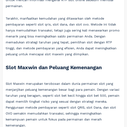
untuk mencari informasi mengenai RTP slot online sebelum memulai
permainan.
Terakhir, manfaatkan kemudahan yang ditawarkan oleh metode
pembayaran seperti slot qris, slot dana, dan slot ovo. Metode ini tidak
hanya memudahkan transaksi, tetapi juga sering kali menawarkan promo
menarik yang bisa meningkatkan saldo permainan Anda. Dengan
memadukan strategi taruhan yang tepat, pemilihan slot dengan RTP
tinggi, dan metode pembayaran yang efisien, Anda dapat meningkatkan
peluang untuk mencapai slot maxwin yang diimpikan.
Slot Maxwin dan Peluang Kemenangan
Slot Maxwin merupakan terobosan dalam dunia permainan slot yang
menjanjikan peluang kemenangan besar bagi para pemain. Dengan variasi
taruhan yang beragam, seperti slot bet kecil hingga slot bet 500, pemain
dapat memilih tingkat risiko yang sesuai dengan strategi mereka.
Penggunaan metode pembayaran seperti slot QRIS, slot Dana, dan slot
OVO semakin memudahkan transaksi, sehingga meningkatkan
kemampuan pemain untuk fokus pada permainan dan meraih
kemenangan.