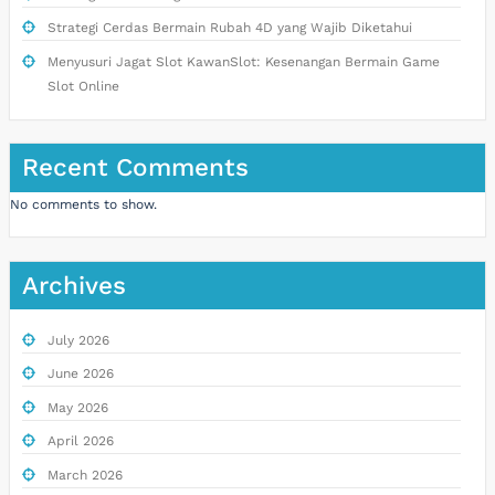
Strategi Cerdas Bermain Rubah 4D yang Wajib Diketahui
Menyusuri Jagat Slot KawanSlot: Kesenangan Bermain Game
Slot Online
Recent Comments
No comments to show.
Archives
July 2026
June 2026
May 2026
April 2026
March 2026