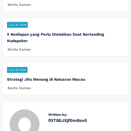
Berita Games
July 28, 2026
5 Kesilapan yang Perlu Dielakkan Saat Bertanding
Kudapoker
Berita Games
July 26, 2026
Strategi Jitu Menang di Keluaran Macau
Berita Games
Written by:
fOT8EJXjf0m8ov5