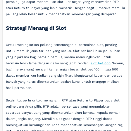
pemain juga dapat menemukan slot luar negeri yang menawarkan RTP
atau Return to Player yang lebih menarik. Dengan begitu, mereka memiliki
peluang lebih besar untuk mendapatkan kemenangan yang diimpikan.
Strategi Menang di Slot
Untuk meningkatkan peluang kemenangan di permainan slot, penting
untuk memilih jenis taruhan yang sesuai. Slot bet kecil bisa jadi pilihan
yang bijaksana bagi pemain pemula, karena memungkinkan untuk
bermain lebih lama dengan risiko yang lebih rendah.
slot bet 600
Namun,
bagi mereka yang mencari kemenangan besar, slot bet 100 hingga 500
dapat memberikan hadiah yang signifikan. Mengetahui kapan dan berapa
banyak yang harus dipertaruhkan adalah kunci untuk mengoptimalkan
hasil permainan.
Selain itu, perlu untuk memahami RTP atau Return to Player pada slot
online yang Anda pilih. RTP adalah persentase yang menunjukkan
seberapa banyak uang yang dipertaruhkan akan kembali kepada pemain
dalam jangka panjang. Memilih slot gacor dengan RTP tinggi dapat
meningkatkan kemungkinan Anda mendapatkan kemenangan. Jangan ragu