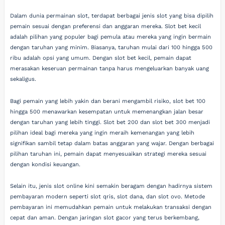
Dalam dunia permainan slot, terdapat berbagai jenis slot yang bisa dipilih
pemain sesuai dengan preferensi dan anggaran mereka. Slot bet kecil
adalah pilihan yang populer bagi pemula atau mereka yang ingin bermain
dengan taruhan yang minim. Biasanya, taruhan mulai dari 100 hingga 500
ribu adalah opsi yang umum. Dengan slot bet kecil, pemain dapat
merasakan keseruan permainan tanpa harus mengeluarkan banyak uang
sekaligus.
Bagi pemain yang lebih yakin dan berani mengambil risiko, slot bet 100
hingga 500 menawarkan kesempatan untuk memenangkan jalan besar
dengan taruhan yang lebih tinggi. Slot bet 200 dan slot bet 300 menjadi
pilihan ideal bagi mereka yang ingin meraih kemenangan yang lebih
signifikan sambil tetap dalam batas anggaran yang wajar. Dengan berbagai
pilihan taruhan ini, pemain dapat menyesuaikan strategi mereka sesuai
dengan kondisi keuangan.
Selain itu, jenis slot online kini semakin beragam dengan hadirnya sistem
pembayaran modern seperti slot qris, slot dana, dan slot ovo. Metode
pembayaran ini memudahkan pemain untuk melakukan transaksi dengan
cepat dan aman. Dengan jaringan slot gacor yang terus berkembang,