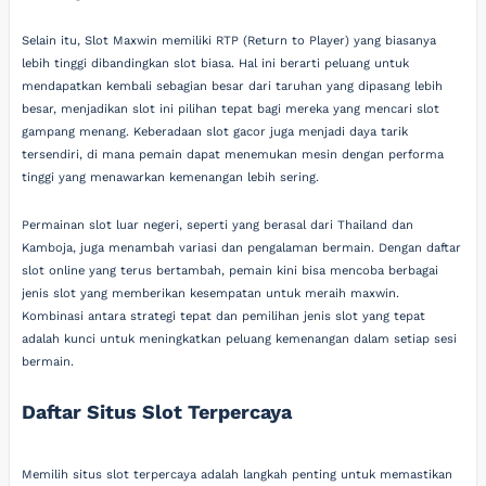
Selain itu, Slot Maxwin memiliki RTP (Return to Player) yang biasanya
lebih tinggi dibandingkan slot biasa. Hal ini berarti peluang untuk
mendapatkan kembali sebagian besar dari taruhan yang dipasang lebih
besar, menjadikan slot ini pilihan tepat bagi mereka yang mencari slot
gampang menang. Keberadaan slot gacor juga menjadi daya tarik
tersendiri, di mana pemain dapat menemukan mesin dengan performa
tinggi yang menawarkan kemenangan lebih sering.
Permainan slot luar negeri, seperti yang berasal dari Thailand dan
Kamboja, juga menambah variasi dan pengalaman bermain. Dengan daftar
slot online yang terus bertambah, pemain kini bisa mencoba berbagai
jenis slot yang memberikan kesempatan untuk meraih maxwin.
Kombinasi antara strategi tepat dan pemilihan jenis slot yang tepat
adalah kunci untuk meningkatkan peluang kemenangan dalam setiap sesi
bermain.
Daftar Situs Slot Terpercaya
Memilih situs slot terpercaya adalah langkah penting untuk memastikan