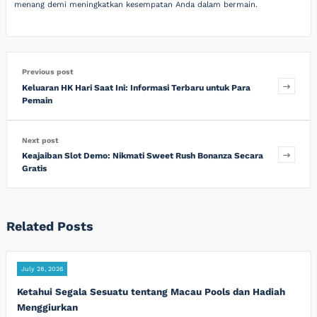
menang demi meningkatkan kesempatan Anda dalam bermain.
Previous post
Keluaran HK Hari Saat Ini: Informasi Terbaru untuk Para
Pemain
Next post
Keajaiban Slot Demo: Nikmati Sweet Rush Bonanza Secara
Gratis
Related Posts
July 28, 2026
Ketahui Segala Sesuatu tentang Macau Pools dan Hadiah
Menggiurkan