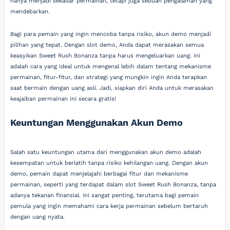
hanya menjadi sekadar permainan, tetapi juga sebuah pengalaman yang
mendebarkan.
Bagi para pemain yang ingin mencoba tanpa risiko, akun demo menjadi
pilihan yang tepat. Dengan slot demo, Anda dapat merasakan semua
keasyikan Sweet Rush Bonanza tanpa harus mengeluarkan uang. Ini
adalah cara yang ideal untuk mengenal lebih dalam tentang mekanisme
permainan, fitur-fitur, dan strategi yang mungkin ingin Anda terapkan
saat bermain dengan uang asli. Jadi, siapkan diri Anda untuk merasakan
keajaiban permainan ini secara gratis!
Keuntungan Menggunakan Akun Demo
Salah satu keuntungan utama dari menggunakan akun demo adalah
kesempatan untuk berlatih tanpa risiko kehilangan uang. Dengan akun
demo, pemain dapat menjelajahi berbagai fitur dan mekanisme
permainan, seperti yang terdapat dalam slot Sweet Rush Bonanza, tanpa
adanya tekanan finansial. Ini sangat penting, terutama bagi pemain
pemula yang ingin memahami cara kerja permainan sebelum bertaruh
dengan uang nyata.