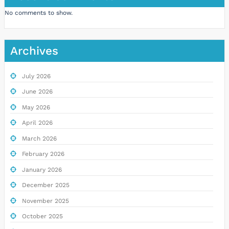
No comments to show.
Archives
July 2026
June 2026
May 2026
April 2026
March 2026
February 2026
January 2026
December 2025
November 2025
October 2025