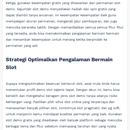
Ketiga, gunakan kesempatan gratis yang ditawarkan dari permainan slot
demo. Sejumlah slot demo menyediakan hadiah dan spin gratis yang
dapat diambil tanpa ancaman. Ini kesempatan kesempatan baik guna
mempelajari aturan permainan, mengenali jalur pembayaran, dan juga
mencoba beraneka taktik. Dengan memanfaatkan semua semua fitur fitur
yang tersedia, anda bisa memaksimalkan pengalaman bermain bermain
dan menambah kesempatan untuk menang ketika berpindah ke
permainan yang asli.
Strategi Optimalkan Pengalaman Bermain
Slot
Supaya mengoptimalkan keseruan bertaruh slot, awal mula Anda harus
menentukan profil demo slot sejenis tepat. Dengan akun ini, kamu bisa
berlatih dan mengetahui beragam jenis slot demo tanpa adanya risiko
kehilangan uang. Pastikan pilih situs slot online yang terpercaya dan
menawarkan banyak pilihan slot, contohnya slot pragmatic dan pg soft,
untuk menjamin kamu mendapat kualitas permainan yang baik. Gunakan
slot demo gratis yang disediakan oleh banyak platform sebagai mencoba
berbagai tema dan fitur sebelum memasang taruhan dari uang nyata.