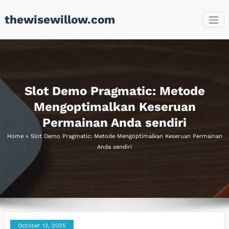
Skip
thewisewillow.com
to
content
Slot Demo Pragmatic: Metode
Mengoptimalkan Keseruan
Permainan Anda sendiri
Home
»
Slot Demo Pragmatic: Metode Mengoptimalkan Keseruan Permainan
Anda sendiri
October 13, 2025