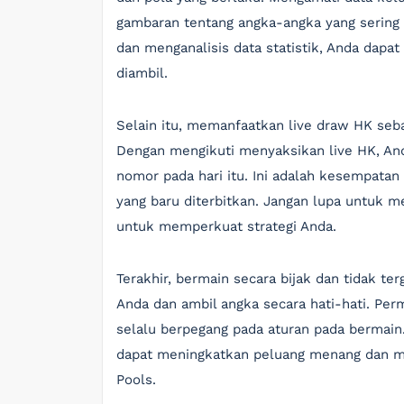
gambaran tentang angka-angka yang sering
dan menganalisis data statistik, Anda dap
diambil.
Selain itu, memanfaatkan live draw HK seba
Dengan mengikuti menyaksikan live HK, And
nomor pada hari itu. Ini adalah kesempatan
yang baru diterbitkan. Jangan lupa untuk 
untuk memperkuat strategi Anda.
Terakhir, bermain secara bijak dan tidak ter
Anda dan ambil angka secara hati-hati. Pe
selalu berpegang pada aturan pada bermain
dapat meningkatkan peluang menang dan 
Pools.