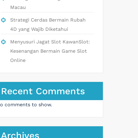
Macau
Strategi Cerdas Bermain Rubah
4D yang Wajib Diketahui
Menyusuri Jagat Slot KawanSlot:
Kesenangan Bermain Game Slot
Online
Recent Comments
o comments to show.
Archives