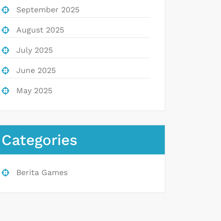
September 2025
August 2025
July 2025
June 2025
May 2025
Categories
Berita Games