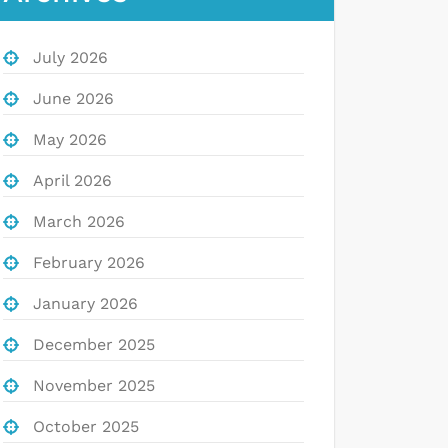
July 2026
June 2026
May 2026
April 2026
March 2026
February 2026
January 2026
December 2025
November 2025
October 2025