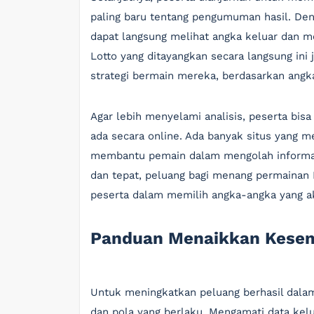
paling baru tentang pengumuman hasil. Den
dapat langsung melihat angka keluar dan me
Lotto yang ditayangkan secara langsung in
strategi bermain mereka, berdasarkan angk
Agar lebih menyelami analisis, peserta bis
ada secara online. Ada banyak situs yang 
membantu pemain dalam mengolah informas
dan tepat, peluang bagi menang permainan
peserta dalam memilih angka-angka yang ak
Panduan Menaikkan Kese
Untuk meningkatkan peluang berhasil dalam
dan pola yang berlaku. Mengamati data kel