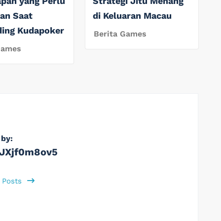
apan yang Perlu
Strategi Jitu Menang
kan Saat
di Keluaran Macau
ding Kudapoker
Berita Games
Games
 by:
JXjf0m8ov5
l Posts