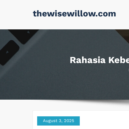
Skip
thewisewillow.com
to
content
Rahasia Kebe
August 3, 2025