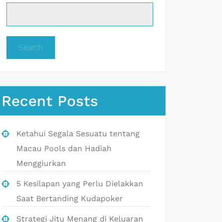
Search
Recent Posts
Ketahui Segala Sesuatu tentang
Macau Pools dan Hadiah
Menggiurkan
5 Kesilapan yang Perlu Dielakkan
Saat Bertanding Kudapoker
Strategi Jitu Menang di Keluaran