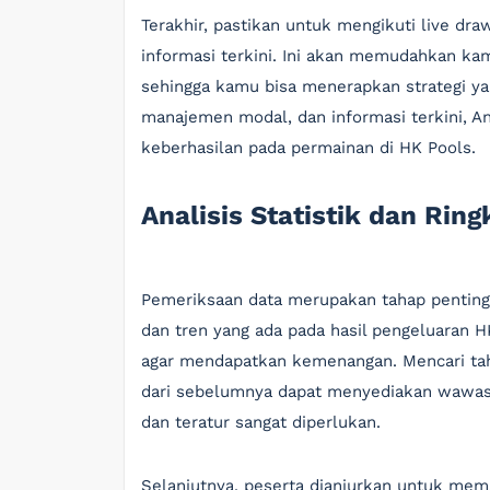
Terakhir, pastikan untuk mengikuti live dra
informasi terkini. Ini akan memudahkan ka
sehingga kamu bisa menerapkan strategi ya
manajemen modal, dan informasi terkini, An
keberhasilan pada permainan di HK Pools.
Analisis Statistik dan Rin
Pemeriksaan data merupakan tahap penting
dan tren yang ada pada hasil pengeluaran 
agar mendapatkan kemenangan. Mencari ta
dari sebelumnya dapat menyediakan wawasa
dan teratur sangat diperlukan.
Selanjutnya, peserta dianjurkan untuk mem