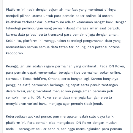
Platform ini hadir dengan sejumlah manfaat yang membuat dirinya
menjadi pilihan utama untuk para pemain poker online. Di antara
kelebihan terbesar dari platform ini adalah keamanan sangat baik. Dengan
teknologi perlindungan yang pemain dapat merasa aman saat berjudi,
karena data pribadi serta transaksi para pemain dijaga dengan aman.
Selain itu, platform ini menggunakan teknologi pengamanan data yang
memastikan semua semua data tetap terlindungi dari potensi potensi
kebocoran.
Keunggulan lain adalah ragam permainan yang dinikmati. Pada IDN Poker,
para pemain dapat menemukan beragam tipe permainan poker online,
termasuk Texas Hold’em, Omaha, serta banyak lagi. Karena banyknya
pengguna aktif, permainan berlangsung cepat serta penuh tantangan
diversifikasi, yang membuat menjadikan pengalaman bermain jadi
semakin menarik. IDN Poker senantiasa menyegarkan game serta
menyisipkan variasi baru, menjaga agar pemain tidak jenuh.
Ketersediaan aplikasi ponsel pun merupakan salah satu daya tarik
platform ini. Para pemain bisa mengakses IDN Poker dengan mudah
melalui perangkat seluler sendiri, sehingga memungkinkan para pemain