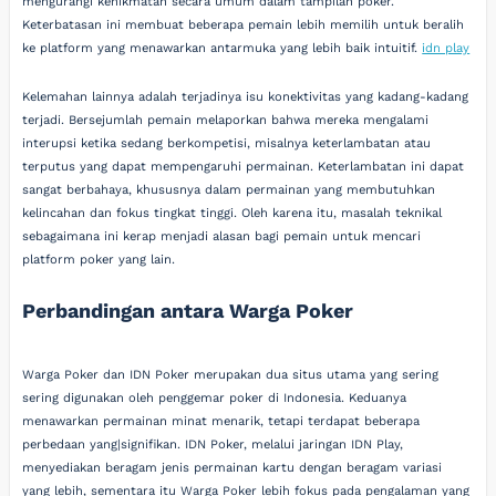
mengurangi kenikmatan secara umum dalam tampilan poker.
Keterbatasan ini membuat beberapa pemain lebih memilih untuk beralih
ke platform yang menawarkan antarmuka yang lebih baik intuitif.
idn play
Kelemahan lainnya adalah terjadinya isu konektivitas yang kadang-kadang
terjadi. Bersejumlah pemain melaporkan bahwa mereka mengalami
interupsi ketika sedang berkompetisi, misalnya keterlambatan atau
terputus yang dapat mempengaruhi permainan. Keterlambatan ini dapat
sangat berbahaya, khususnya dalam permainan yang membutuhkan
kelincahan dan fokus tingkat tinggi. Oleh karena itu, masalah teknikal
sebagaimana ini kerap menjadi alasan bagi pemain untuk mencari
platform poker yang lain.
Perbandingan antara Warga Poker
Warga Poker dan IDN Poker merupakan dua situs utama yang sering
sering digunakan oleh penggemar poker di Indonesia. Keduanya
menawarkan permainan minat menarik, tetapi terdapat beberapa
perbedaan yang|signifikan. IDN Poker, melalui jaringan IDN Play,
menyediakan beragam jenis permainan kartu dengan beragam variasi
yang lebih, sementara itu Warga Poker lebih fokus pada pengalaman yang