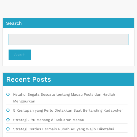
Search
Search
Recent Posts
Ketahui Segala Sesuatu tentang Macau Pools dan Hadiah
Menggiurkan
5 Kesilapan yang Perlu Dielakkan Saat Bertanding Kudapoker
Strategi Jitu Menang di Keluaran Macau
Strategi Cerdas Bermain Rubah 4D yang Wajib Diketahui