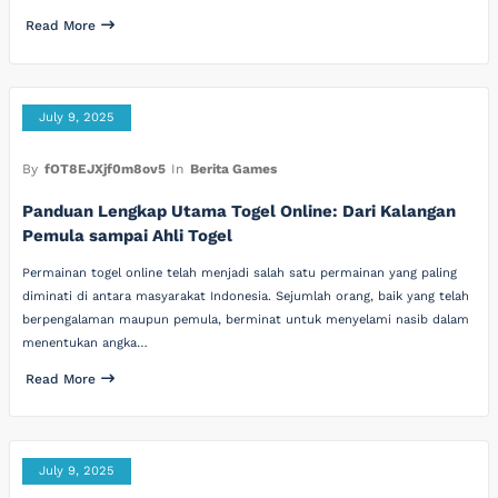
Read More
July 9, 2025
By
fOT8EJXjf0m8ov5
In
Berita Games
Panduan Lengkap Utama Togel Online: Dari Kalangan
Pemula sampai Ahli Togel
Permainan togel online telah menjadi salah satu permainan yang paling
diminati di antara masyarakat Indonesia. Sejumlah orang, baik yang telah
berpengalaman maupun pemula, berminat untuk menyelami nasib dalam
menentukan angka…
Read More
July 9, 2025