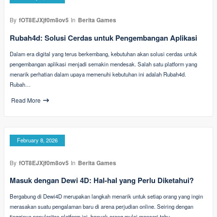
By
fOT8EJXjf0m8ov5
In
Berita Games
Rubah4d: Solusi Cerdas untuk Pengembangan Aplikasi
Dalam era digital yang terus berkembang, kebutuhan akan solusi cerdas untuk
pengembangan aplikasi menjadi semakin mendesak. Salah satu platform yang
menarik perhatian dalam upaya memenuhi kebutuhan ini adalah Rubah4d.
Rubah…
Read More
February 8, 2026
By
fOT8EJXjf0m8ov5
In
Berita Games
Masuk dengan Dewi 4D: Hal-hal yang Perlu Diketahui?
Bergabung di Dewi4D merupakan langkah menarik untuk setiap orang yang ingin
merasakan suatu pengalaman baru di arena perjudian online. Seiring dengan
tingginya popularitas platform ini, banyak orang mulai mencari tahu…