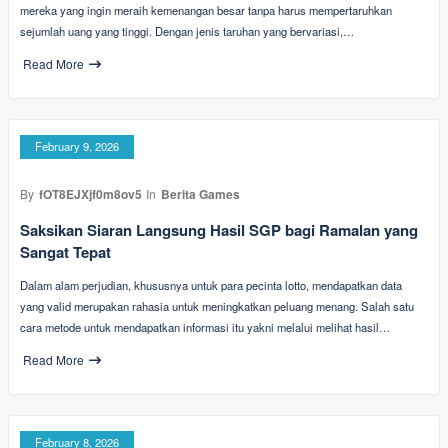
mereka yang ingin meraih kemenangan besar tanpa harus mempertaruhkan
sejumlah uang yang tinggi. Dengan jenis taruhan yang bervariasi,…
Read More
February 9, 2026
By
fOT8EJXjf0m8ov5
In
Berita Games
Saksikan Siaran Langsung Hasil SGP bagi Ramalan yang
Sangat Tepat
Dalam alam perjudian, khususnya untuk para pecinta lotto, mendapatkan data
yang valid merupakan rahasia untuk meningkatkan peluang menang. Salah satu
cara metode untuk mendapatkan informasi itu yakni melalui melihat hasil…
Read More
February 8, 2026