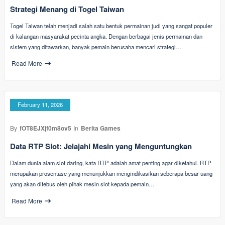
Strategi Menang di Togel Taiwan
Togel Taiwan telah menjadi salah satu bentuk permainan judi yang sangat populer
di kalangan masyarakat pecinta angka. Dengan berbagai jenis permainan dan
sistem yang ditawarkan, banyak pemain berusaha mencari strategi…
Read More
February 11, 2026
By
fOT8EJXjf0m8ov5
In
Berita Games
Data RTP Slot: Jelajahi Mesin yang Menguntungkan
Dalam dunia alam slot daring, kata RTP adalah amat penting agar diketahui. RTP
merupakan prosentase yang menunjukkan mengindikasikan seberapa besar uang
yang akan ditebus oleh pihak mesin slot kepada pemain…
Read More