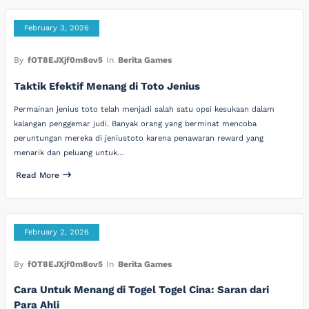
February 3, 2026
By
fOT8EJXjf0m8ov5
In
Berita Games
Taktik Efektif Menang di Toto Jenius
Permainan jenius toto telah menjadi salah satu opsi kesukaan dalam
kalangan penggemar judi. Banyak orang yang berminat mencoba
peruntungan mereka di jeniustoto karena penawaran reward yang
menarik dan peluang untuk…
Read More
February 2, 2026
By
fOT8EJXjf0m8ov5
In
Berita Games
Cara Untuk Menang di Togel Togel Cina: Saran dari
Para Ahli