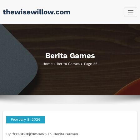
Skip
thewisewillow.com
to
content
Berita Games
Home
»
Berita Games
»
Page 26
February 8, 2026
By
fOT8EJXjf0m8ov5
In
Berita Games