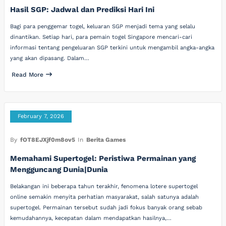
Hasil SGP: Jadwal dan Prediksi Hari Ini
Bagi para penggemar togel, keluaran SGP menjadi tema yang selalu
dinantikan. Setiap hari, para pemain togel Singapore mencari-cari
informasi tentang pengeluaran SGP terkini untuk mengambil angka-angka
yang akan dipasang. Dalam…
Read More
February 7, 2026
By
fOT8EJXjf0m8ov5
In
Berita Games
Memahami Supertogel: Peristiwa Permainan yang
Mengguncang Dunia|Dunia
Belakangan ini beberapa tahun terakhir, fenomena lotere supertogel
online semakin menyita perhatian masyarakat, salah satunya adalah
supertogel. Permainan tersebut sudah jadi fokus banyak orang sebab
kemudahannya, kecepatan dalam mendapatkan hasilnya,…