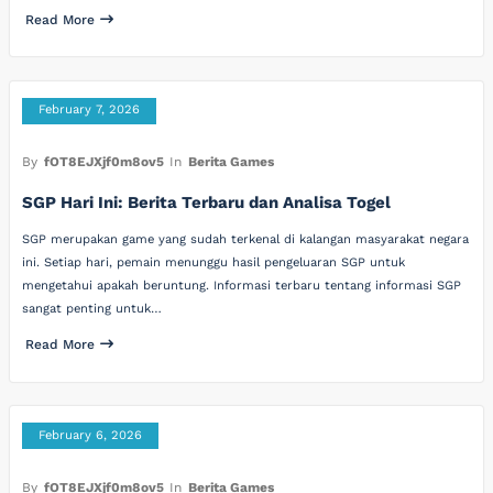
Read More
February 7, 2026
By
fOT8EJXjf0m8ov5
In
Berita Games
SGP Hari Ini: Berita Terbaru dan Analisa Togel
SGP merupakan game yang sudah terkenal di kalangan masyarakat negara
ini. Setiap hari, pemain menunggu hasil pengeluaran SGP untuk
mengetahui apakah beruntung. Informasi terbaru tentang informasi SGP
sangat penting untuk…
Read More
February 6, 2026
By
fOT8EJXjf0m8ov5
In
Berita Games