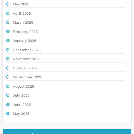
May 2026
April 2026
March 2026
February 2026
January 2026
December 2025
November 2025
October 2025
September 2025
August 2025
July 2025
June 2025
May 2025