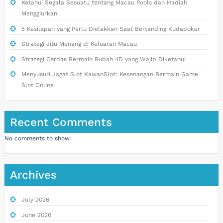
Ketahui Segala Sesuatu tentang Macau Pools dan Hadiah
Menggiurkan
5 Kesilapan yang Perlu Dielakkan Saat Bertanding Kudapoker
Strategi Jitu Menang di Keluaran Macau
Strategi Cerdas Bermain Rubah 4D yang Wajib Diketahui
Menyusuri Jagat Slot KawanSlot: Kesenangan Bermain Game
Slot Online
Recent Comments
No comments to show.
Archives
July 2026
June 2026