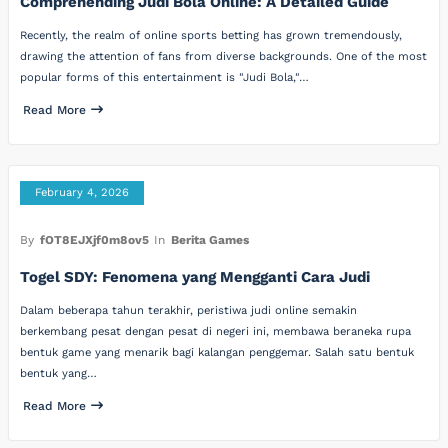
Comprehending Judi Bola Online: A Detailed Guide
Recently, the realm of online sports betting has grown tremendously,
drawing the attention of fans from diverse backgrounds. One of the most
popular forms of this entertainment is "Judi Bola,"…
Read More
February 4, 2026
By
fOT8EJXjf0m8ov5
In
Berita Games
Togel SDY: Fenomena yang Mengganti Cara Judi
Dalam beberapa tahun terakhir, peristiwa judi online semakin
berkembang pesat dengan pesat di negeri ini, membawa beraneka rupa
bentuk game yang menarik bagi kalangan penggemar. Salah satu bentuk
bentuk yang…
Read More