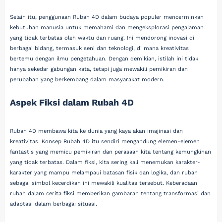
Selain itu, penggunaan Rubah 4D dalam budaya populer mencerminkan
kebutuhan manusia untuk memahami dan mengeksplorasi pengalaman
yang tidak terbatas oleh waktu dan ruang. Ini mendorong inovasi di
berbagai bidang, termasuk seni dan teknologi, di mana kreativitas
bertemu dengan ilmu pengetahuan. Dengan demikian, istilah ini tidak
hanya sekedar gabungan kata, tetapi juga mewakili pemikiran dan
perubahan yang berkembang dalam masyarakat modern.
Aspek Fiksi dalam Rubah 4D
Rubah 4D membawa kita ke dunia yang kaya akan imajinasi dan
kreativitas. Konsep Rubah 4D itu sendiri mengandung elemen-elemen
fantastis yang memicu pemikiran dan perasaan kita tentang kemungkinan
yang tidak terbatas. Dalam fiksi, kita sering kali menemukan karakter-
karakter yang mampu melampaui batasan fisik dan logika, dan rubah
sebagai simbol kecerdikan ini mewakili kualitas tersebut. Keberadaan
rubah dalam cerita fiksi memberikan gambaran tentang transformasi dan
adaptasi dalam berbagai situasi.