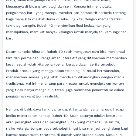
orang mulai mengadaptasi ide ini dalam kehidupan sehari-hari,
khususnya di bidang teknologi dan seni. Konsep ini menciptakan
pengalaman baru yang mampu memberikan perspektif berbeda tentang
bagaimana kita melihat dunia di sekeliling kita. Dengan memanfaatkan
teknologi canggih, Rubah 4D memberikan ilusi kedalaman yang
menakjubkan, memikat banyak kalangan untuk menjelajahi kemungkinan
baru.
Dalam konteks hiburan, Rubah 4D telah mengubah cara kita menikmati
film dan permainan. Pengalaman interaktif yang ditawarkan memberikan
kesan seolah-olah kita benar-benar berada dalam cerita tersebut.
Produk-produk yang menggunakan teknologi ini mulai bermunculan,
menawarkan sensasi yang lebih mendalam dibandingkan dengan media
tradisional. Hal ini menantang para kreator untuk menciptakan konten
yang tidak hanya menghibur, tetapi juga membawa penonton ke dalam
pengalaman yang lebih realistik.
Namun, di balik daya tariknya, terdapat tantangan yang harus dihadapi
ketika menerapkan konsep Rubah 4D. Salah satunya adalah kebutuhan
akan perangkat keras dan perangkat lunak yang memadai. Selain itu,
risiko ketergantungan pada teknologi tinggi bisa menjadi penghalang bagi
banyak masyarakat, terutama di daerah yang kurang akses. Meskipun