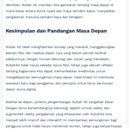
demikian, Rubah 4D memberi kita gambaran tentang masa depan di
mana batas antara dunia nyata dan maya semakin kabur, menjadikan
pengalaman manusia semakin kaya dan beragam.
Kesimpulan dan Pandangan Masa Depan
Rubah 4D telah menghadirkan konsep yang menarik, menggabungkan
elemen fiksi dan realitas dalam cara yang belum pernah terlihat
sebelumnya. Dengan inovasi teknologi dan narasi yang mendalam,
Rubah4d tidak hanya sekadar karya fiksi, tetapi juga sebuah refleksi
tentang bagaimana kita dapat memanfaatkan kreativitas untuk
mengeksplorasi kemungkinan masa depan. Hasil kreasi ini membuka
wawasan baru bagi penggemar dan pencipta untuk terus berinovasi
dalam dunia digital.
Melihat ke depan, potensi pengembangan Rubah 4D sangatlah besar.
Dengan terus berkembangnya teknologi seperti virtual reality dan
augmented reality, pengalaman yang ditawarkan oleh Rubah4d bisa
menjadi lebih imersif dan interaktif. Ini memberikan kemungkinan bagi
pengguna untuk tidak hanya menikmati konten, tetapi juga berpartisipasi