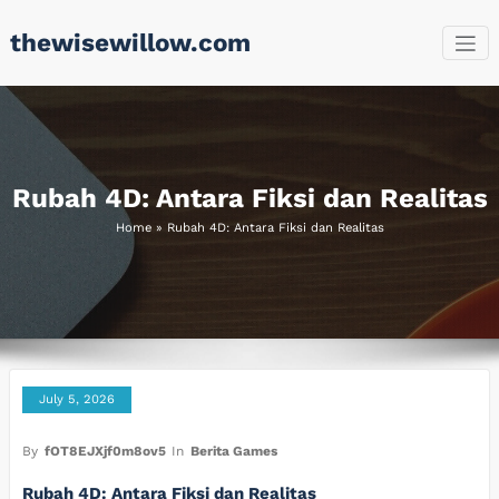
Skip
thewisewillow.com
to
content
Rubah 4D: Antara Fiksi dan Realitas
Home
»
Rubah 4D: Antara Fiksi dan Realitas
July 5, 2026
By
fOT8EJXjf0m8ov5
In
Berita Games
Rubah 4D: Antara Fiksi dan Realitas