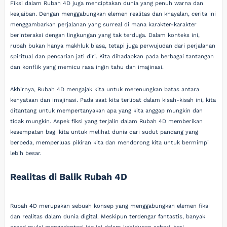
Fiksi dalam Rubah 4D juga menciptakan dunia yang penuh warna dan
keajaiban. Dengan menggabungkan elemen realitas dan khayalan, cerita ini
menggambarkan perjalanan yang surreal di mana karakter-karakter
berinteraksi dengan lingkungan yang tak terduga. Dalam konteks ini,
rubah bukan hanya makhluk biasa, tetapi juga perwujudan dari perjalanan
spiritual dan pencarian jati diri. Kita dihadapkan pada berbagai tantangan
dan konflik yang memicu rasa ingin tahu dan imajinasi.
Akhirnya, Rubah 4D mengajak kita untuk merenungkan batas antara
kenyataan dan imajinasi. Pada saat kita terlibat dalam kisah-kisah ini, kita
ditantang untuk mempertanyakan apa yang kita anggap mungkin dan
tidak mungkin. Aspek fiksi yang terjalin dalam Rubah 4D memberikan
kesempatan bagi kita untuk melihat dunia dari sudut pandang yang
berbeda, memperluas pikiran kita dan mendorong kita untuk bermimpi
lebih besar.
Realitas di Balik Rubah 4D
Rubah 4D merupakan sebuah konsep yang menggabungkan elemen fiksi
dan realitas dalam dunia digital. Meskipun terdengar fantastis, banyak