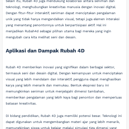
Selain itu, Rubah 4D juga mendukung kolaborasi antara seniman dan
teknologi, menghubungkan kreativitas manusia dengan inovasi digital.
Dengan fitur-fitur interaktif, seniman dapat menciptakan pengalaman
unik yang tidak hanya mengandalkan visual, tetapi juga elemen interaksi
yang menantang penontonnya untuk berpartisipasi aktif. Hal ini
menjadikan Rubah4d sebagai pilihan utama bagi mereka yang ingin
mengubah cara kita melihat seni dan desain.
Aplikasi dan Dampak Rubah 4D
Rubah 4D memberikan inovasi yang signifikan dalam berbagai sektor,
termasuk seni dan desain digital. Dengan kemampuan untuk menciptakan
visual yang lebih mendalam dan interaktif, pengguna dapat menghasilkan
karya yang lebih menarik dan memukau. Bentuk ekspresi baru ini
memungkinkan seniman untuk menjelajahi dimensi tambahan,
memberikan pengalaman yang lebih kaya bagi penonton dan memperluas
batasan kreativitas.
Di bidang pendidikan, Rubah 4D juga memiliki potensi besar. Teknologi ini
dapat digunakan untuk mengembangkan materi ajar yang lebih menarik,
memungkinkan siswa untuk belajar melalui simulasi tiga dimensi yang