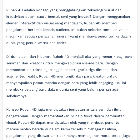
Rubah 4D adalah konsep yang menggabungkan teknologi visual dan
kreativitas dalam suatu bentuk seni yang inovatif. Dengan menggunakan
elemen interaktif dan visual yang mendalam, Rubah 4D memberi
pengalaman berbeda kepada audiens. Ini bukan sekadar tampilan visual,
melainkan sebuah perjalanan imersif yang membawa penonton ke dalam
dunia yang penuh warna dan cerita.
Di dunia seni dan hiburan, Rubah 4D menjadi alat yang menarik bagi para
seniman dan kreator untuk mengeksplorasi ide-ide baru. Dengan
memanfaatkan teknologi canggih, seperti grafik tiga dimensi dan
augmented reality, Rubah 4D memungkinkan para kreator untuk
menyampaikan pesan mereka dengan cara yang lebih engaging. Hal ini
membuka peluang baru dalam dunia seni yang belum pernah ada
sebelumnya.
Konsep Rubah 4D juga menciptakan jembatan antara seni dan ilmu
pengetahuan. Dengan memanfaatkan prinsip fisika dalam pembuatan
visual, Rubah 4D dapat menciptakan efek yang membuat penonton
merasa seolah berada di dalam karya tersebut. Sebagai hasilnya,
pengalaman yang ditawarkan tidak hanya memanjakan mata, tetapi juga