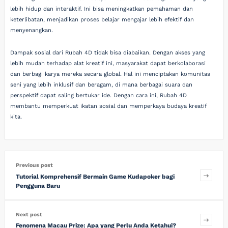
lebih hidup dan interaktif. Ini bisa meningkatkan pemahaman dan
keterlibatan, menjadikan proses belajar mengajar lebih efektif dan
menyenangkan.
Dampak sosial dari Rubah 4D tidak bisa diabaikan. Dengan akses yang
lebih mudah terhadap alat kreatif ini, masyarakat dapat berkolaborasi
dan berbagi karya mereka secara global. Hal ini menciptakan komunitas
seni yang lebih inklusif dan beragam, di mana berbagai suara dan
perspektif dapat saling bertukar ide. Dengan cara ini, Rubah 4D
membantu memperkuat ikatan sosial dan memperkaya budaya kreatif
kita.
Previous post
Tutorial Komprehensif Bermain Game Kudapoker bagi
Pengguna Baru
Next post
Fenomena Macau Prize: Apa yang Perlu Anda Ketahui?