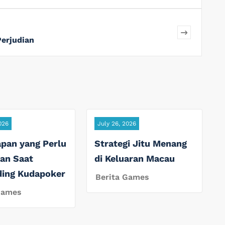
Perjudian
026
July 26, 2026
apan yang Perlu
Strategi Jitu Menang
kan Saat
di Keluaran Macau
ding Kudapoker
Berita Games
Games