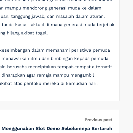
dian mampu mendorong generasi muda ke dalam
duan, tanggung jawab, dan masalah dalam aturan.
leh tanda kasus faktual di mana generasi muda terjebak
g hilang akibat togel.
i keseimbangan dalam memahami peristiwa pemuda
n menawarkan ilmu dan bimbingan kepada pemuda
lain berusaha menciptakan tempat-tempat alternatif
ini, diharapkan agar remaja mampu mengambil
kibat atas perilaku mereka di kemudian hari.
Previous post
et: Menggunakan Slot Demo Sebelumnya Bertaruh