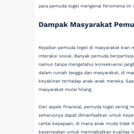
para pemuda togel mengenai fenomena ini
Dampak Masyarakat Pemu
Kejadian pemuda togel di masyarakat kian 
interaksi sosial. Banyak pemuda berpartisip
namun tanpa mengetahui konsekuensi jangk
dalam rumah tangga dan masyarakat, di ma
keyakinan terhadap anak-anak mereka. Saat 
masyarakat mulai hilang.
Dari aspek finansial, pemuda togel sering 
seharusnya dapat dimanfaatkan untuk keperl
rantai kepapaan, di mana anak muda tidak h
kesempatan untuk meningkatkan kualitas hi