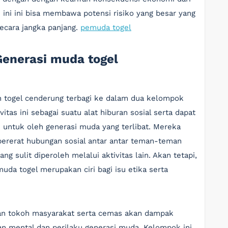
ini ini bisa membawa potensi risiko yang besar yang
cara jangka panjang.
pemuda togel
Generasi muda togel
n togel cenderung terbagi ke dalam dua kelompok
as ini sebagai suatu alat hiburan sosial serta dapat
untuk oleh generasi muda yang terlibat. Mereka
rerat hubungan sosial antar antar teman-teman
 sulit diperoleh melalui aktivitas lain. Akan tetapi,
uda togel merupakan ciri bagi isu etika serta
dan tokoh masyarakat serta cemas akan dampak
an mental dan perilaku generasi muda. Kelompok ini