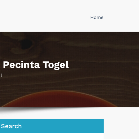
Home
Pecinta Togel
l
Search