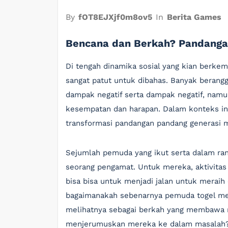
By
fOT8EJXjf0m8ov5
In
Berita Games
Bencana dan Berkah? Pandanga
Di tengah dinamika sosial yang kian berke
sangat patut untuk dibahas. Banyak beran
dampak negatif serta dampak negatif, namun
kesempatan dan harapan. Dalam konteks ini
transformasi pandangan pandang generasi 
Sejumlah pemuda yang ikut serta dalam ran
seorang pengamat. Untuk mereka, aktivitas
bisa bisa untuk menjadi jalan untuk meraih 
bagaimanakah sebenarnya pemuda togel me
melihatnya sebagai berkah yang membawa
menjerumuskan mereka ke dalam masalah? T