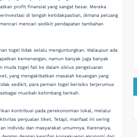
kan profit finansial yang sangat besar. Mereka
 berinvestasi di tengah ketidakpastian, dimana peluang
 mencari mencari sedikit pendapatan tambahan
nan togel tidak selalu menguntungkan. Walaupun ada
patkan kemenangan, namun banyak juga banyak
m muda togel fall ke dalam siklus pengeluaran
iket, yang mengakibatkan masalah keuangan yang
idak sedikit, para pemain togel berisiko terjerumus
 sebagai musibah ketimbang berkah.
rikan kontribusi pada perekonomian lokal, melalui
tivitas penjualan tiket. Tetapi, manfaat ini sering
ilkan individu dan masyarakat umumnya. Karenanya,
n dengan dengan kearifan konsekuensi ekonomi dari