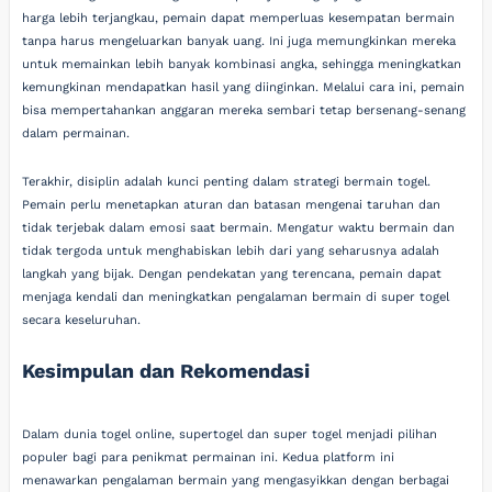
harga lebih terjangkau, pemain dapat memperluas kesempatan bermain
tanpa harus mengeluarkan banyak uang. Ini juga memungkinkan mereka
untuk memainkan lebih banyak kombinasi angka, sehingga meningkatkan
kemungkinan mendapatkan hasil yang diinginkan. Melalui cara ini, pemain
bisa mempertahankan anggaran mereka sembari tetap bersenang-senang
dalam permainan.
Terakhir, disiplin adalah kunci penting dalam strategi bermain togel.
Pemain perlu menetapkan aturan dan batasan mengenai taruhan dan
tidak terjebak dalam emosi saat bermain. Mengatur waktu bermain dan
tidak tergoda untuk menghabiskan lebih dari yang seharusnya adalah
langkah yang bijak. Dengan pendekatan yang terencana, pemain dapat
menjaga kendali dan meningkatkan pengalaman bermain di super togel
secara keseluruhan.
Kesimpulan dan Rekomendasi
Dalam dunia togel online, supertogel dan super togel menjadi pilihan
populer bagi para penikmat permainan ini. Kedua platform ini
menawarkan pengalaman bermain yang mengasyikkan dengan berbagai