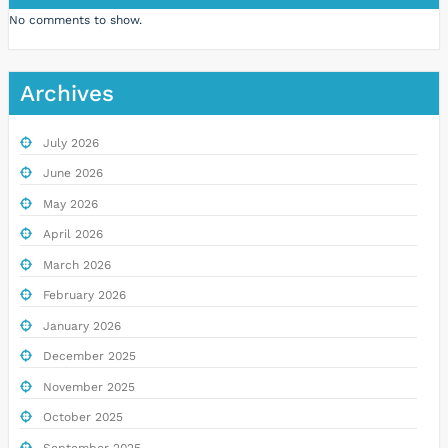
No comments to show.
Archives
July 2026
June 2026
May 2026
April 2026
March 2026
February 2026
January 2026
December 2025
November 2025
October 2025
September 2025