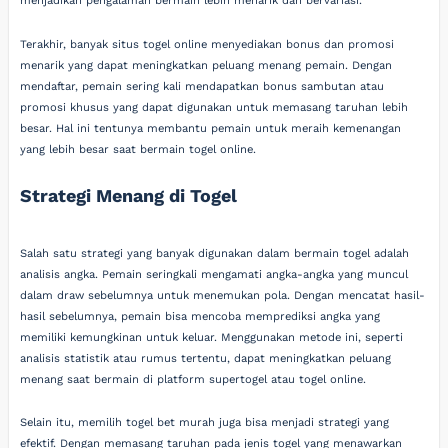
menjadikan pengalaman bermain lebih menarik dan bervariasi.
Terakhir, banyak situs togel online menyediakan bonus dan promosi
menarik yang dapat meningkatkan peluang menang pemain. Dengan
mendaftar, pemain sering kali mendapatkan bonus sambutan atau
promosi khusus yang dapat digunakan untuk memasang taruhan lebih
besar. Hal ini tentunya membantu pemain untuk meraih kemenangan
yang lebih besar saat bermain togel online.
Strategi Menang di Togel
Salah satu strategi yang banyak digunakan dalam bermain togel adalah
analisis angka. Pemain seringkali mengamati angka-angka yang muncul
dalam draw sebelumnya untuk menemukan pola. Dengan mencatat hasil-
hasil sebelumnya, pemain bisa mencoba memprediksi angka yang
memiliki kemungkinan untuk keluar. Menggunakan metode ini, seperti
analisis statistik atau rumus tertentu, dapat meningkatkan peluang
menang saat bermain di platform supertogel atau togel online.
Selain itu, memilih togel bet murah juga bisa menjadi strategi yang
efektif. Dengan memasang taruhan pada jenis togel yang menawarkan