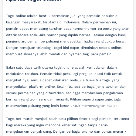
Togel online adalah bentuk permainan judi yang semakin populer di
kalangan masyarakat, terutama di Indonesia. Dalam permainan ini,
pemain dapat memasang taruhan pada nomor-nomor tertentu yang akan
ditarik secara acak. Jika nomor yang dipilih berhasil sesuai dengan hasil
pengundian, pemain berpeluang mendapatkan hadiah yang cukup besar.
Dengan kemajuan teknologi, togel kini dapat dimainkan secara online,
membuat aksesnya lebih mudah dan nyaman bagi para pemain.
Salah satu daya tarik utama togel online adalah kemudahan dalam
melakukan taruhan. Pemain tidak perlu lagi pergi ke lokasi fisik untuk
mengikutinya; semua dapat dilakukan melalui situs-situs togel yang
menyediakan platform online. Selain itu, ada berbagai jenis taruhan dan
variasi permainan yang ditawarkan, sehingga memberikan pengalaman
bermain yang lebih seru dan menarik. Pilihan seperti supertogel juga
menawarkan peluang yang lebih besar untuk memenangkan hadiah.
Togel bet murah menjadi salah satu pilihan favorit bagi pemain, terutama
bagi mereka yang ingin mencoba keberuntungan tanpa harus
mengeluarkan banyak uang. Dengan berbagai promo dan bonus menarik