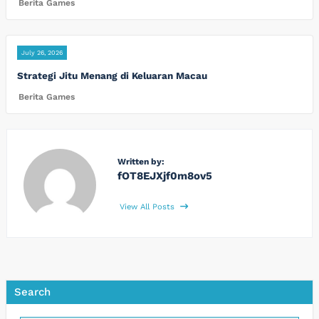
Berita Games
July 26, 2026
Strategi Jitu Menang di Keluaran Macau
Berita Games
Written by:
fOT8EJXjf0m8ov5
View All Posts
Search