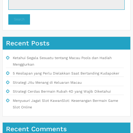
Search
Recent Posts
Ketahui Segala Sesuatu tentang Macau Pools dan Hadiah
Menggiurkan
5 Kesilapan yang Perlu Dielakkan Saat Bertanding Kudapoker
Strategi Jitu Menang di Keluaran Macau
Strategi Cerdas Bermain Rubah 4D yang Wajib Diketahui
Menyusuri Jagat Slot KawanSlot: Kesenangan Bermain Game
Slot Online
Recent Comments