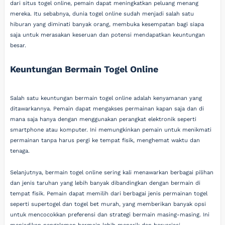
dari situs togel online, pemain dapat meningkatkan peluang menang
mereka. Itu sebabnya, dunia togel online sudah menjadi salah satu
hiburan yang diminati banyak orang, membuka kesempatan bagi siapa
saja untuk merasakan keseruan dan potensi mendapatkan keuntungan
besar.
Keuntungan Bermain Togel Online
Salah satu keuntungan bermain togel online adalah kenyamanan yang
ditawarkannya. Pemain dapat mengakses permainan kapan saja dan di
mana saja hanya dengan menggunakan perangkat elektronik seperti
smartphone atau komputer. Ini memungkinkan pemain untuk menikmati
permainan tanpa harus pergi ke tempat fisik, menghemat waktu dan
tenaga.
Selanjutnya, bermain togel online sering kali menawarkan berbagai pilihan
dan jenis taruhan yang lebih banyak dibandingkan dengan bermain di
tempat fisik. Pemain dapat memilih dari berbagai jenis permainan togel
seperti supertogel dan togel bet murah, yang memberikan banyak opsi
untuk mencocokkan preferensi dan strategi bermain masing-masing. Ini