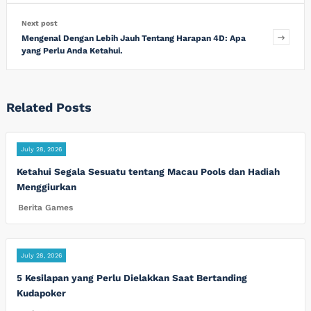
Next post
Mengenal Dengan Lebih Jauh Tentang Harapan 4D: Apa
yang Perlu Anda Ketahui.
Related Posts
July 28, 2026
Ketahui Segala Sesuatu tentang Macau Pools dan Hadiah
Menggiurkan
Berita Games
July 28, 2026
5 Kesilapan yang Perlu Dielakkan Saat Bertanding
Kudapoker