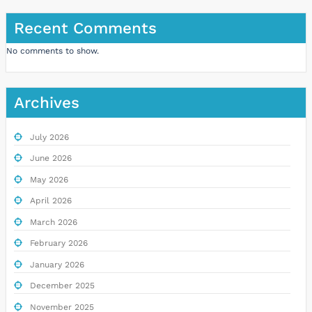
Recent Comments
No comments to show.
Archives
July 2026
June 2026
May 2026
April 2026
March 2026
February 2026
January 2026
December 2025
November 2025