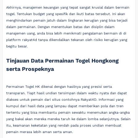
Akhirnya, manajemen keuangan yang tepat sangat krusial dalam bermain
togel. Tentukan budget yang spesifik dan ikuti batas tersebut. Ini akan
menghindarkan pemain jatuh dalam lingkaran kerugian yang bisa terjadi
dalam permainan. Dengan menentukan batas dan disiplin dalam
manajemen uang, anda bisa lebih menikmati pengalaman bermain di di
platform rakyat4d tanpa dikendalikan tekanan oleh risiko kerugian yang
begitu besar.
Tinjauan Data Permainan Togel Hongkong
serta Prospeknya
Permainan Togel HK dikenal dengan hasilnya yang presisi serta
transparan. Tiapt hasil undian tersimpan dalam waktu nyata dan dapat
diakses untuk pemain dari situs contohnya Rakyat4D. Informasi yang
kumpul dari hasil data yang lampau dapat memberikan pola dan tren
tertentu yang bisa membantu pemain sewaktu menemukan angka-angka
yang bakal akan mereka mereka taruh ke dalam lomba selanjutnya. Selain
itu, keamanan keketatan yang rendah pada proses undian membuat
pemain merasa lebih aman serta aman.