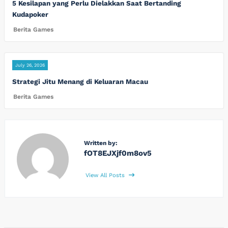
5 Kesilapan yang Perlu Dielakkan Saat Bertanding
Kudapoker
Berita Games
July 26, 2026
Strategi Jitu Menang di Keluaran Macau
Berita Games
Written by:
fOT8EJXjf0m8ov5
View All Posts