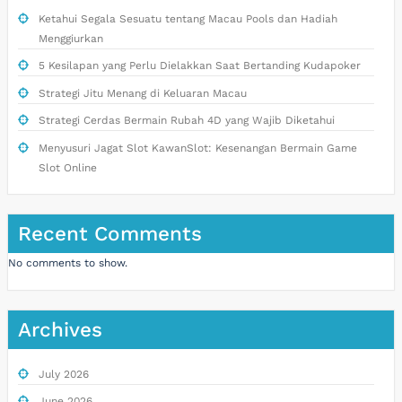
Ketahui Segala Sesuatu tentang Macau Pools dan Hadiah
Menggiurkan
5 Kesilapan yang Perlu Dielakkan Saat Bertanding Kudapoker
Strategi Jitu Menang di Keluaran Macau
Strategi Cerdas Bermain Rubah 4D yang Wajib Diketahui
Menyusuri Jagat Slot KawanSlot: Kesenangan Bermain Game
Slot Online
Recent Comments
No comments to show.
Archives
July 2026
June 2026