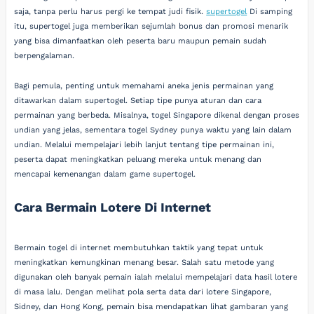
saja, tanpa perlu harus pergi ke tempat judi fisik.
supertogel
Di samping
itu, supertogel juga memberikan sejumlah bonus dan promosi menarik
yang bisa dimanfaatkan oleh peserta baru maupun pemain sudah
berpengalaman.
Bagi pemula, penting untuk memahami aneka jenis permainan yang
ditawarkan dalam supertogel. Setiap tipe punya aturan dan cara
permainan yang berbeda. Misalnya, togel Singapore dikenal dengan proses
undian yang jelas, sementara togel Sydney punya waktu yang lain dalam
undian. Melalui mempelajari lebih lanjut tentang tipe permainan ini,
peserta dapat meningkatkan peluang mereka untuk menang dan
mencapai kemenangan dalam game supertogel.
Cara Bermain Lotere Di Internet
Bermain togel di internet membutuhkan taktik yang tepat untuk
meningkatkan kemungkinan menang besar. Salah satu metode yang
digunakan oleh banyak pemain ialah melalui mempelajari data hasil lotere
di masa lalu. Dengan melihat pola serta data dari lotere Singapore,
Sidney, dan Hong Kong, pemain bisa mendapatkan lihat gambaran yang