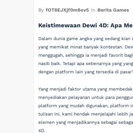
By
fOT8EJXjf0m8ov5
In
Berita Games
Keistimewaan Dewi 4D: Apa M
Dalam dunia game angka yang sedang kian m
yang memikat minat banyak kontestan. De
menggugah, sehingga ia menjadi favorit ba
nasib baik. Tetapi apa sebenarnya yang ya
dengan platform lain yang tersedia di pasar
Yang menjadi faktor utama yang membedak
menyediakan pelayanan untuk para pengguna
platform yang mudah digunakan, platform i
tulisan ini, kami hendak menjelajahi lebih 
elemen yang menjadikannya sebagai sebagai
4D.