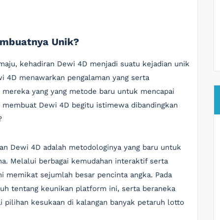
embuatnya Unik?
aju, kehadiran Dewi 4D menjadi suatu kejadian unik
wi 4D menawarkan pengalaman yang serta
gi mereka yang yang metode baru untuk mencapai
ng membuat Dewi 4D begitu istimewa dibandingkan
?
an Dewi 4D adalah metodologinya yang baru untuk
. Melalui berbagai kemudahan interaktif serta
ni memikat sejumlah besar pencinta angka. Pada
jauh tentang keunikan platform ini, serta beraneka
 pilihan kesukaan di kalangan banyak petaruh lotto