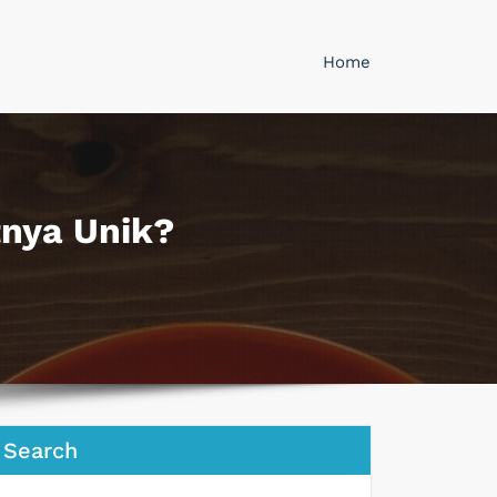
Home
nya Unik?
Search