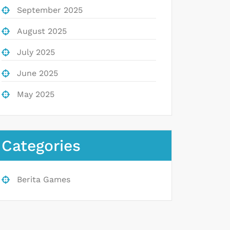
September 2025
August 2025
July 2025
June 2025
May 2025
Categories
Berita Games