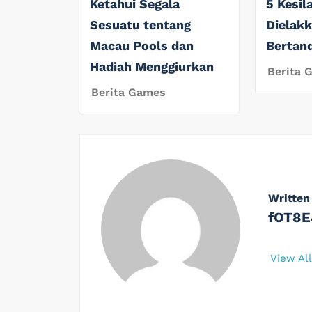
Ketahui Segala
5 Kesil
Sesuatu tentang
Dielak
Macau Pools dan
Bertan
Hadiah Menggiurkan
Berita 
Berita Games
Written
fOT8E
View Al