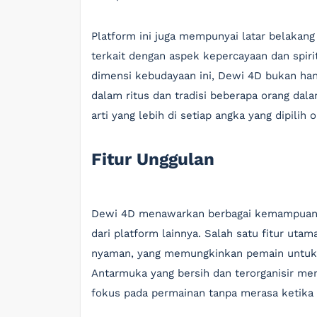
Platform ini juga mempunyai latar belakan
terkait dengan aspek kepercayaan dan spir
dimensi kebudayaan ini, Dewi 4D bukan hanya
dalam ritus dan tradisi beberapa orang da
arti yang lebih di setiap angka yang dipilih
Fitur Unggulan
Dewi 4D menawarkan berbagai kemampuan 
dari platform lainnya. Salah satu fitur uta
nyaman, yang memungkinkan pemain untuk 
Antarmuka yang bersih dan terorganisir mem
fokus pada permainan tanpa merasa ketika 