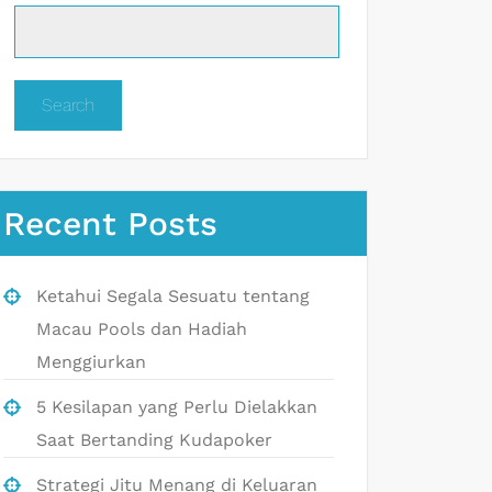
Search
Recent Posts
Ketahui Segala Sesuatu tentang
Macau Pools dan Hadiah
Menggiurkan
5 Kesilapan yang Perlu Dielakkan
Saat Bertanding Kudapoker
Strategi Jitu Menang di Keluaran