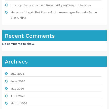
Strategi Cerdas Bermain Rubah 4D yang Wajib Diketahui
Menyusuri Jagat Slot KawanSlot: Kesenangan Bermain Game
Slot Online
Recent Comments
No comments to show.
Archives
July 2026
June 2026
May 2026
April 2026
March 2026