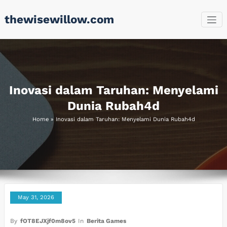
Skip
thewisewillow.com
to
content
Inovasi dalam Taruhan: Menyelami
Dunia Rubah4d
Home
»
Inovasi dalam Taruhan: Menyelami Dunia Rubah4d
May 31, 2026
By
fOT8EJXjf0m8ov5
In
Berita Games