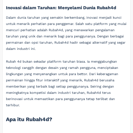
Inovasi dalam Taruhan: Menyelami Dunia Rubah4d
Dalam dunia taruhan yang semakin berkembang, inovasi menjadi kunci
untuk menarik perhatian para penggemar. Salah satu platform yang mulai
mencuri perhatian adalah Rubah4d, yang menawarkan pengalaman
taruhan yang unik dan menarik bagi para penggunanya. Dengan berbagai
permainan dan opsi taruhan, Rubah4d hadir sebagai alternatif yang segar
dalam industri ini.
Rubah 4d bukan sekadar platform taruhan biasa. Ia menggabungkan
teknologi canggih dengan desain yang ramah pengguna, menciptakan
lingkungan yang menyenangkan untuk para bettor. Dari keberagaman
permainan hingga fitur interaktif yang menarik, Rubah4d berusaha
memberikan yang terbaik bagi setiap penggunanya. Seiring dengan
meningkatnya kompetisi dalam industri taruhan, Rubah4d terus
berinovasi untuk memastikan para penggunanya tetap terlibat dan
terhibur.
Apa itu Rubah4d?