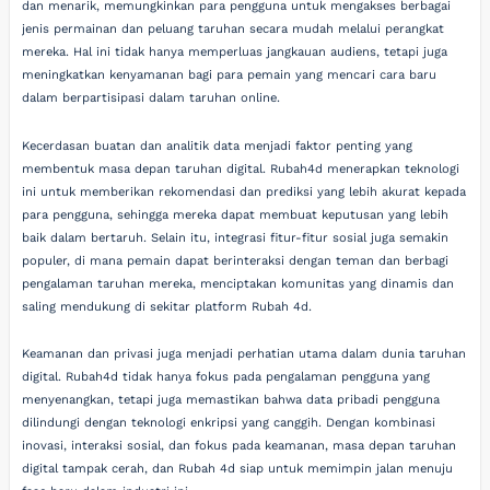
dan menarik, memungkinkan para pengguna untuk mengakses berbagai
jenis permainan dan peluang taruhan secara mudah melalui perangkat
mereka. Hal ini tidak hanya memperluas jangkauan audiens, tetapi juga
meningkatkan kenyamanan bagi para pemain yang mencari cara baru
dalam berpartisipasi dalam taruhan online.
Kecerdasan buatan dan analitik data menjadi faktor penting yang
membentuk masa depan taruhan digital. Rubah4d menerapkan teknologi
ini untuk memberikan rekomendasi dan prediksi yang lebih akurat kepada
para pengguna, sehingga mereka dapat membuat keputusan yang lebih
baik dalam bertaruh. Selain itu, integrasi fitur-fitur sosial juga semakin
populer, di mana pemain dapat berinteraksi dengan teman dan berbagi
pengalaman taruhan mereka, menciptakan komunitas yang dinamis dan
saling mendukung di sekitar platform Rubah 4d.
Keamanan dan privasi juga menjadi perhatian utama dalam dunia taruhan
digital. Rubah4d tidak hanya fokus pada pengalaman pengguna yang
menyenangkan, tetapi juga memastikan bahwa data pribadi pengguna
dilindungi dengan teknologi enkripsi yang canggih. Dengan kombinasi
inovasi, interaksi sosial, dan fokus pada keamanan, masa depan taruhan
digital tampak cerah, dan Rubah 4d siap untuk memimpin jalan menuju