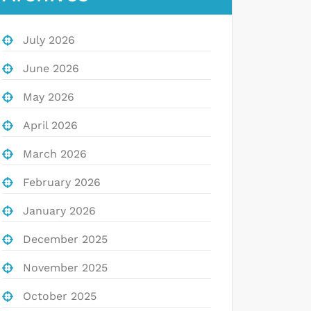
July 2026
June 2026
May 2026
April 2026
March 2026
February 2026
January 2026
December 2025
November 2025
October 2025