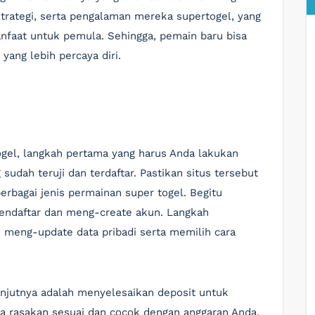
rategi, serta pengalaman mereka supertogel, yang
aat untuk pemula. Sehingga, pemain baru bisa
yang lebih percaya diri.
gel, langkah pertama yang harus Anda lakukan
udah teruji dan terdaftar. Pastikan situs tersebut
rbagai jenis permainan super togel. Begitu
endaftar dan meng-create akun. Langkah
 meng-update data pribadi serta memilih cara
lanjutnya adalah menyelesaikan deposit untuk
a rasakan sesuai dan cocok dengan anggaran Anda.