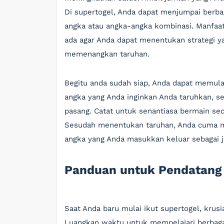
Di supertogel, Anda dapat menjumpai berba
angka atau angka-angka kombinasi. Manfa
ada agar Anda dapat menentukan strategi 
memenangkan taruhan.
Begitu anda sudah siap, Anda dapat memula
angka yang Anda inginkan Anda taruhkan, s
pasang. Catat untuk senantiasa bermain se
Sesudah menentukan taruhan, Anda cuma me
angka yang Anda masukkan keluar sebagai 
Panduan untuk Pendatang
Saat Anda baru mulai ikut supertogel, krusi
Luangkan waktu untuk mempelajari berbagai