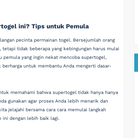
togel ini? Tips untuk Pemula
alangan pecinta permainan togel. Bersejumlah orang
i, tetapi tidak beberapa yang kebingungan harus mulai
tu pemula yang ingin nekat mencoba supertogel,
uk berharga untuk membantu Anda mengerti dasar-
untuk memahami bahwa supertogel tidak hanya hanya
 Anda gunakan agar proses Anda lebih menarik dan
ita jelajahi bersama cara cara memulai langkah
ni dengan lebih baik lagi.