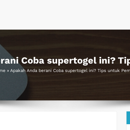
ani Coba supertogel ini? T
me
»
Apakah Anda berani Coba supertogel ini? Tips untuk Pe