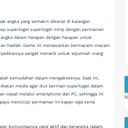
ak angka yang semakin dikenal di kalangan
ep supertogel supertogel mirip dengan permainan
-angka dalam harapan dengan harapan untuk
kan hadiah. Game ini menawarkan bermacam-macam
enjadikannya sangat menarik untuk sejumlah orang
ialah kemudahan dalam mengaksesnya. Saat ini,
ediakan media agar ikut bermain supertogel dalam
an cepat melalui smartphone dan PC, sehingga ini
N
ya mencicipi permainan ini kapan saja serta
ngan komunitasnya yang aktif dan beraneka ragam.