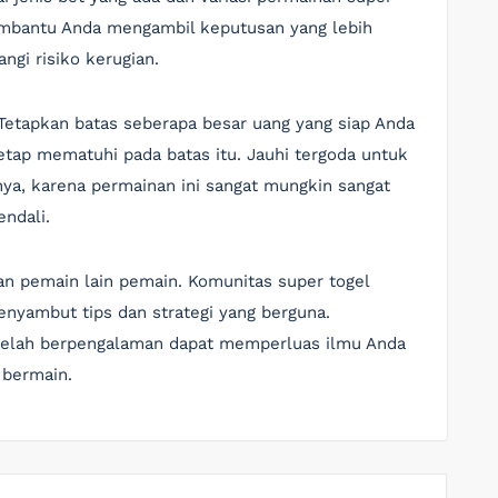
membantu Anda mengambil keputusan yang lebih
gi risiko kerugian.
. Tetapkan batas seberapa besar uang yang siap Anda
tetap mematuhi pada batas itu. Jauhi tergoda untuk
nya, karena permainan ini sangat mungkin sangat
ndali.
an pemain lain pemain. Komunitas super togel
enyambut tips dan strategi yang berguna.
elah berpengalaman dapat memperluas ilmu Anda
bermain.