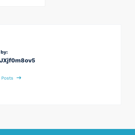
 by:
JXjf0m8ov5
l Posts