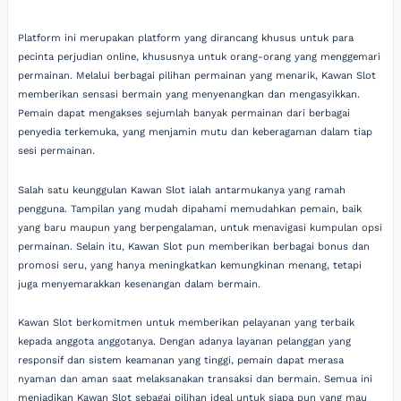
Platform ini merupakan platform yang dirancang khusus untuk para
pecinta perjudian online, khususnya untuk orang-orang yang menggemari
permainan. Melalui berbagai pilihan permainan yang menarik, Kawan Slot
memberikan sensasi bermain yang menyenangkan dan mengasyikkan.
Pemain dapat mengakses sejumlah banyak permainan dari berbagai
penyedia terkemuka, yang menjamin mutu dan keberagaman dalam tiap
sesi permainan.
Salah satu keunggulan Kawan Slot ialah antarmukanya yang ramah
pengguna. Tampilan yang mudah dipahami memudahkan pemain, baik
yang baru maupun yang berpengalaman, untuk menavigasi kumpulan opsi
permainan. Selain itu, Kawan Slot pun memberikan berbagai bonus dan
promosi seru, yang hanya meningkatkan kemungkinan menang, tetapi
juga menyemarakkan kesenangan dalam bermain.
Kawan Slot berkomitmen untuk memberikan pelayanan yang terbaik
kepada anggota anggotanya. Dengan adanya layanan pelanggan yang
responsif dan sistem keamanan yang tinggi, pemain dapat merasa
nyaman dan aman saat melaksanakan transaksi dan bermain. Semua ini
menjadikan Kawan Slot sebagai pilihan ideal untuk siapa pun yang mau