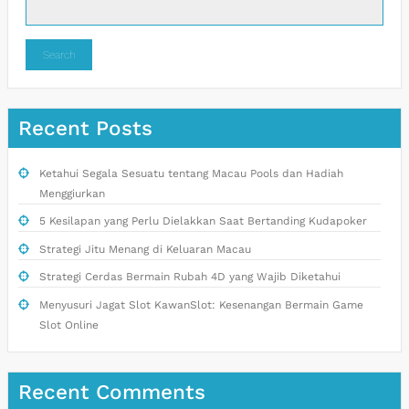
Search
Recent Posts
Ketahui Segala Sesuatu tentang Macau Pools dan Hadiah
Menggiurkan
5 Kesilapan yang Perlu Dielakkan Saat Bertanding Kudapoker
Strategi Jitu Menang di Keluaran Macau
Strategi Cerdas Bermain Rubah 4D yang Wajib Diketahui
Menyusuri Jagat Slot KawanSlot: Kesenangan Bermain Game
Slot Online
Recent Comments