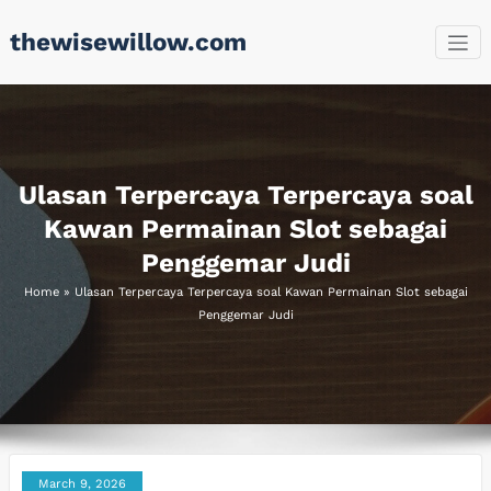
Skip
thewisewillow.com
to
content
Ulasan Terpercaya Terpercaya soal
Kawan Permainan Slot sebagai
Penggemar Judi
Home
»
Ulasan Terpercaya Terpercaya soal Kawan Permainan Slot sebagai
Penggemar Judi
March 9, 2026