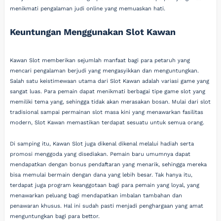
menikmati pengalaman judi online yang memuaskan hati.
Keuntungan Menggunakan Slot Kawan
Kawan Slot memberikan sejumlah manfaat bagi para petaruh yang
mencari pengalaman berjudi yang mengasyikkan dan menguntungkan.
Salah satu keistimewaan utama dari Slot Kawan adalah variasi game yang
sangat luas. Para pemain dapat menikmati berbagai tipe game slot yang
memiliki tema yang, sehingga tidak akan merasakan bosan. Mulai dari slot
tradisional sampai permainan slot masa kini yang menawarkan fasilitas
modern, Slot Kawan memastikan terdapat sesuatu untuk semua orang.
Di samping itu, Kawan Slot juga dikenal dikenal melalui hadiah serta
promosi menggoda yang disediakan. Pemain baru umumnya dapat
mendapatkan dengan bonus pendaftaran yang menarik, sehingga mereka
bisa memulai bermain dengan dana yang lebih besar. Tak hanya itu,
terdapat juga program keanggotaan bagi para pemain yang loyal, yang
menawarkan peluang bagi mendapatkan imbalan tambahan dan
penawaran khusus. Hal ini sudah pasti menjadi penghargaan yang amat
menguntungkan bagi para bettor.