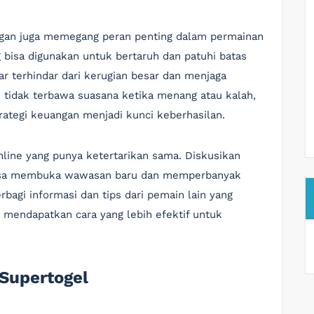
ngan juga memegang peran penting dalam permainan
g bisa digunakan untuk bertaruh dan patuhi batas
r terhindar dari kerugian besar dan menjaga
k tidak terbawa suasana ketika menang atau kalah,
ategi keuangan menjadi kunci keberhasilan.
nline yang punya ketertarikan sama. Diskusikan
bisa membuka wawasan baru dan memperbanyak
bagi informasi dan tips dari pemain lain yang
 mendapatkan cara yang lebih efektif untuk
 Supertogel