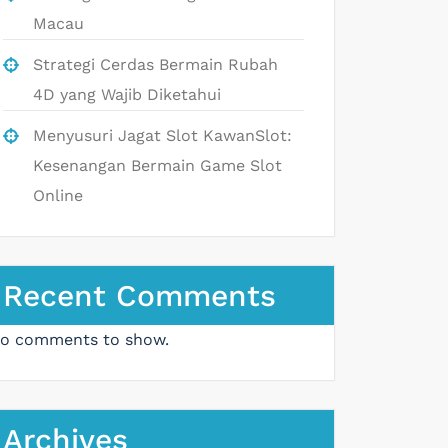
Macau
Strategi Cerdas Bermain Rubah
4D yang Wajib Diketahui
Menyusuri Jagat Slot KawanSlot:
Kesenangan Bermain Game Slot
Online
Recent Comments
o comments to show.
Archives