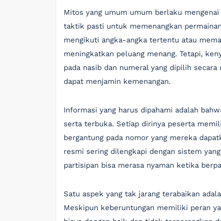
Mitos yang umum umum berlaku mengenai s
taktik pasti untuk memenangkan permainan 
mengikuti angka-angka tertentu atau meman
meningkatkan peluang menang. Tetapi, keny
pada nasib dan numeral yang dipilih secara
dapat menjamin kemenangan.
Informasi yang harus dipahami adalah bahw
serta terbuka. Setiap dirinya peserta mem
bergantung pada nomor yang mereka dapatka
resmi sering dilengkapi dengan sistem yan
partisipan bisa merasa nyaman ketika berpar
Satu aspek yang tak jarang terabaikan ada
Meskipun keberuntungan memiliki peran yan