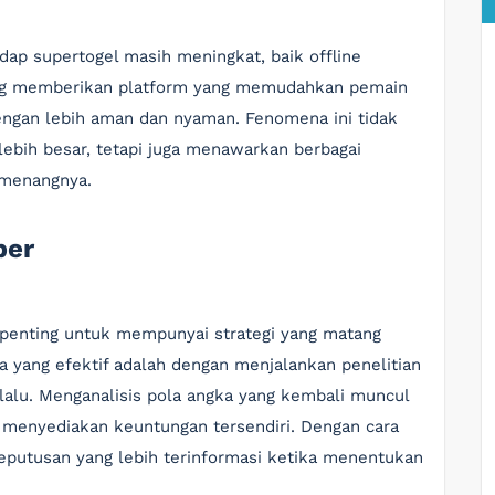
dap supertogel masih meningkat, baik offline
dang memberikan platform yang memudahkan pemain
dengan lebih aman dan nyaman. Fenomena ini tidak
bih besar, tetapi juga menawarkan berbagai
 menangnya.
per
, penting untuk mempunyai strategi yang matang
 yang efektif adalah dengan menjalankan penelitian
alu. Menganalisis pola angka yang kembali muncul
 menyediakan keuntungan tersendiri. Dengan cara
keputusan yang lebih terinformasi ketika menentukan