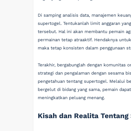
Di samping analisis data, manajemen keua
supertogel. Tentukanlah limit anggaran yan
tersebut. Hal ini akan membantu pemain aga
permainan tetap atraaktif. Hendaknya untu
maka tetap konsisten dalam penggunaan str
Terakhir, bergabunglah dengan komunitas o
strategi dan pengalaman dengan sesama 
pengetahuan tentang supertogel. Melalui ber
bergelut di bidang yang sama, pemain dapat
meningkatkan peluang menang.
Kisah dan Realita Tentang