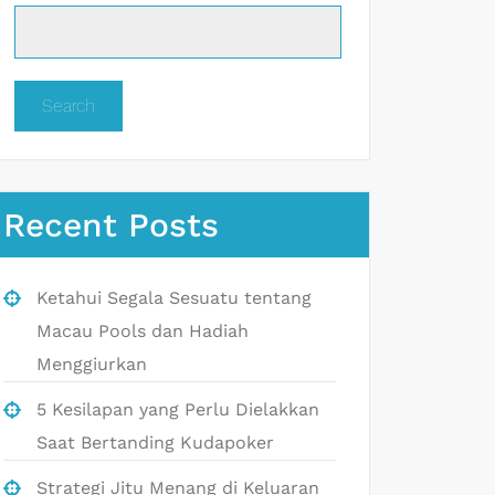
Search
Recent Posts
Ketahui Segala Sesuatu tentang
Macau Pools dan Hadiah
Menggiurkan
5 Kesilapan yang Perlu Dielakkan
Saat Bertanding Kudapoker
Strategi Jitu Menang di Keluaran