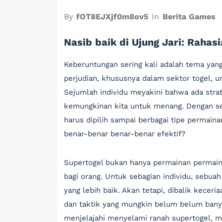
By
fOT8EJXjf0m8ov5
In
Berita Games
Nasib baik di Ujung Jari: Rahas
Keberuntungan sering kali adalah tema yang
perjudian, khususnya dalam sektor togel, 
Sejumlah individu meyakini bahwa ada strat
kemungkinan kita untuk menang. Dengan seg
harus dipilih sampai berbagai tipe permai
benar-benar benar-benar efektif?
Supertogel bukan hanya permainan permain
bagi orang. Untuk sebagian individu, sebuah
yang lebih baik. Akan tetapi, dibalik kecer
dan taktik yang mungkin belum belum banyak 
menjelajahi menyelami ranah supertogel, m