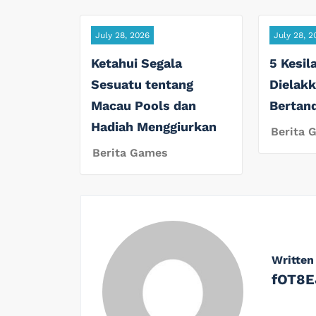
July 28, 2026
July 28, 2
Ketahui Segala
5 Kesil
Sesuatu tentang
Dielak
Macau Pools dan
Bertan
Hadiah Menggiurkan
Berita 
Berita Games
Written
fOT8E