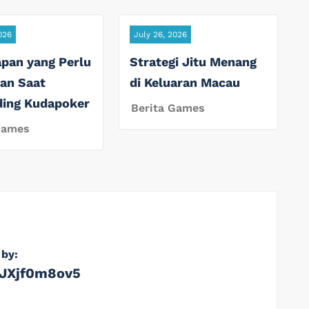
026
July 26, 2026
apan yang Perlu
Strategi Jitu Menang
kan Saat
di Keluaran Macau
ding Kudapoker
Berita Games
Games
 by:
JXjf0m8ov5