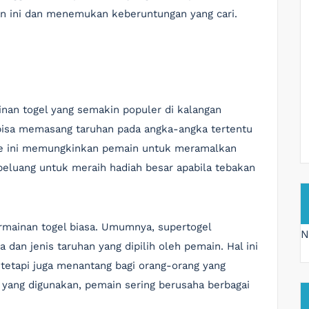
 ini dan menemukan keberuntungan yang cari.
inan togel yang semakin populer di kalangan
 bisa memasang taruhan pada angka-angka tertentu
Ide ini memungkinkan pemain untuk meramalkan
eluang untuk meraih hadiah besar apabila tebakan
ermainan togel biasa. Umumnya, supertogel
N
an jenis taruhan yang dipilih oleh pemain. Hal ini
tetapi juga menantang bagi orang-orang yang
 yang digunakan, pemain sering berusaha berbagai