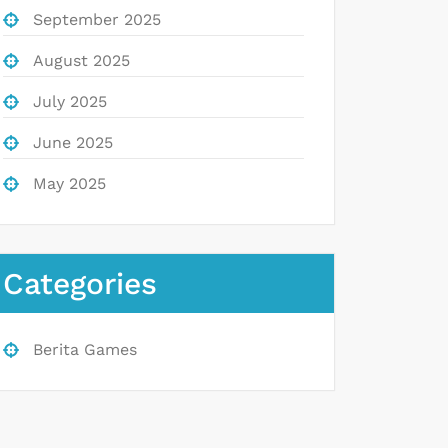
September 2025
August 2025
July 2025
June 2025
May 2025
Categories
Berita Games