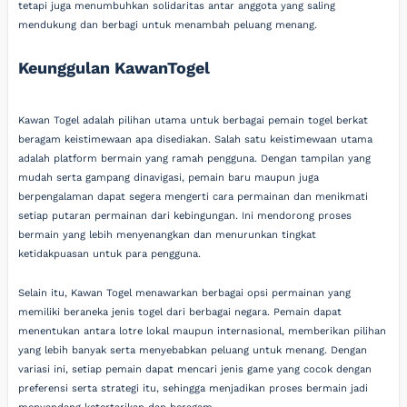
tetapi juga menumbuhkan solidaritas antar anggota yang saling
mendukung dan berbagi untuk menambah peluang menang.
Keunggulan KawanTogel
Kawan Togel adalah pilihan utama untuk berbagai pemain togel berkat
beragam keistimewaan apa disediakan. Salah satu keistimewaan utama
adalah platform bermain yang ramah pengguna. Dengan tampilan yang
mudah serta gampang dinavigasi, pemain baru maupun juga
berpengalaman dapat segera mengerti cara permainan dan menikmati
setiap putaran permainan dari kebingungan. Ini mendorong proses
bermain yang lebih menyenangkan dan menurunkan tingkat
ketidakpuasan untuk para pengguna.
Selain itu, Kawan Togel menawarkan berbagai opsi permainan yang
memiliki beraneka jenis togel dari berbagai negara. Pemain dapat
menentukan antara lotre lokal maupun internasional, memberikan pilihan
yang lebih banyak serta menyebabkan peluang untuk menang. Dengan
variasi ini, setiap pemain dapat mencari jenis game yang cocok dengan
preferensi serta strategi itu, sehingga menjadikan proses bermain jadi