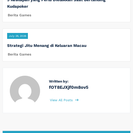
Kudapoker
Berita Games
July 26, 2026
Strategi Jitu Menang di Keluaran Macau
Berita Games
Written by:
fOT8EJXjf0m8ov5
View All Posts