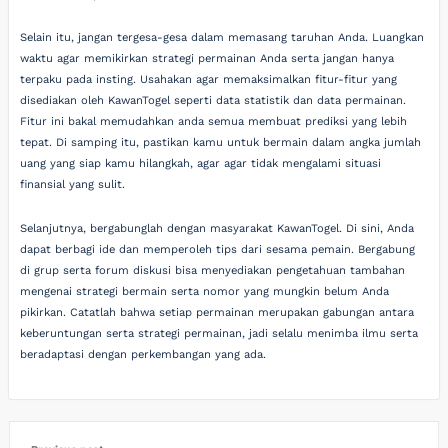
Selain itu, jangan tergesa-gesa dalam memasang taruhan Anda. Luangkan
waktu agar memikirkan strategi permainan Anda serta jangan hanya
terpaku pada insting. Usahakan agar memaksimalkan fitur-fitur yang
disediakan oleh KawanTogel seperti data statistik dan data permainan.
Fitur ini bakal memudahkan anda semua membuat prediksi yang lebih
tepat. Di samping itu, pastikan kamu untuk bermain dalam angka jumlah
uang yang siap kamu hilangkah, agar agar tidak mengalami situasi
finansial yang sulit.
Selanjutnya, bergabunglah dengan masyarakat KawanTogel. Di sini, Anda
dapat berbagi ide dan memperoleh tips dari sesama pemain. Bergabung
di grup serta forum diskusi bisa menyediakan pengetahuan tambahan
mengenai strategi bermain serta nomor yang mungkin belum Anda
pikirkan. Catatlah bahwa setiap permainan merupakan gabungan antara
keberuntungan serta strategi permainan, jadi selalu menimba ilmu serta
beradaptasi dengan perkembangan yang ada.