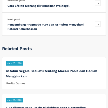
Previous post
Cara Efektif Menang di Permainan Walitogel
Next post
Pengembang Pragmatic Play dan RTP Slot: Menyelami
Potensi Keberhasilan
Related Posts
July 28, 2026
Ketahui Segala Sesuatu tentang Macau Pools dan Hadiah
Menggiurkan
Berita Games
July 28, 2026
5 Kesilapan yang Perlu Dielakkan Saat Bertanding