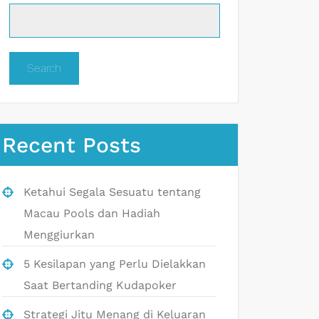
Search
Recent Posts
Ketahui Segala Sesuatu tentang
Macau Pools dan Hadiah
Menggiurkan
5 Kesilapan yang Perlu Dielakkan
Saat Bertanding Kudapoker
Strategi Jitu Menang di Keluaran