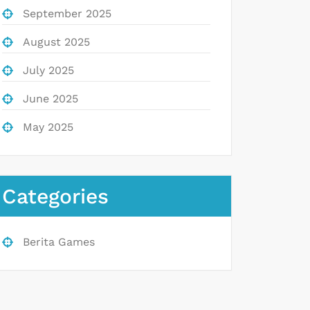
September 2025
August 2025
July 2025
June 2025
May 2025
Categories
Berita Games