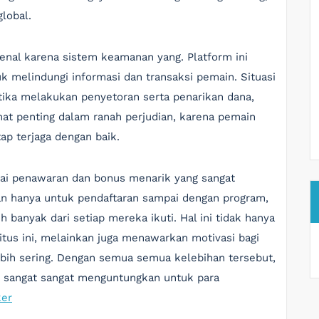
lobal.
kenal karena sistem keamanan yang. Platform ini
k melindungi informasi dan transaksi pemain. Situasi
tika melakukan penyetoran serta penarikan dana,
mat penting dalam ranah perjudian, karena pemain
tap terjaga dengan baik.
ai penawaran dan bonus menarik yang sangat
an hanya untuk pendaftaran sampai dengan program,
anyak dari setiap mereka ikuti. Hal ini tidak hanya
tus ini, melainkan juga menawarkan motivasi bagi
ebih sering. Dengan semua semua kelebihan tersebut,
ng sangat sangat menguntungkan untuk para
ker