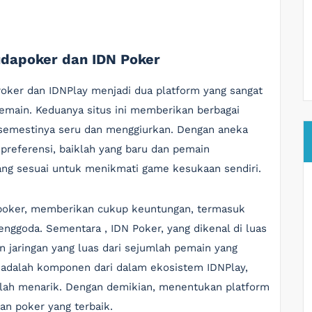
dapoker dan IDN Poker
Poker dan IDNPlay menjadi dua platform yang sangat
pemain. Keduanya situs ini memberikan berbagai
semestinya seru dan menggiurkan. Dengan aneka
preferensi, baiklah yang baru dan pemain
g sesuai untuk menikmati game kesukaan sendiri.
i poker, memberikan cukup keuntungan, termasuk
nggoda. Sementara , IDN Poker, yang dikenal di luas
 jaringan yang luas dari sejumlah pemain yang
yg adalah komponen dari dalam ekosistem IDNPlay,
ah menarik. Dengan demikian, menentukan platform
an poker yang terbaik.