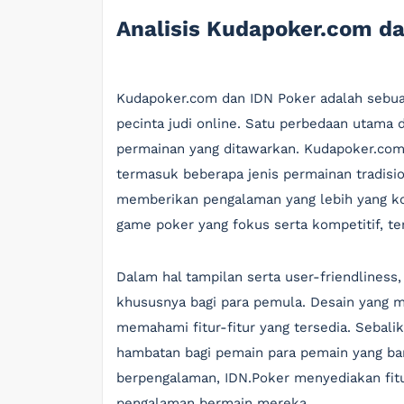
Analisis Kudapoker.com d
Kudapoker.com dan IDN Poker adalah sebuah 
pecinta judi online. Satu perbedaan utama 
permainan yang ditawarkan. Kudapoker.com
termasuk beberapa jenis permainan tradisio
memberikan pengalaman yang lebih yang komp
game poker yang fokus serta kompetitif, te
Dalam hal tampilan serta user-friendliness, 
khususnya bagi para pemula. Desain yang 
memahami fitur-fitur yang tersedia. Sebali
hambatan bagi pemain para pemain yang bar
berpengalaman, IDN.Poker menyediakan fit
pengalaman bermain mereka.