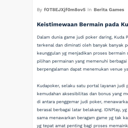
By
fOT8EJXjf0m8ov5
In
Berita Games
Keistimewaan Bermain pada Ku
Dalam dunia game judi poker daring, Kuda 
terkenal dan diminati oleh banyak banyak 
keunggulan yg menjadikan proses bermain 
pilihan permainan yang memenuhi berbagai 
berpengalaman dapat menemukan venue yan
Kudapoker, selaku satu portal layanan jud
kemudahan aksesibilitas dan bonus yang me
di antara penggemar judi poker, menawarkan
berasal berbagai latar belakang. IDNPlay, 
sama menawarkan beragam game yg tak kal
yg tepat amat penting bagi proses memaink