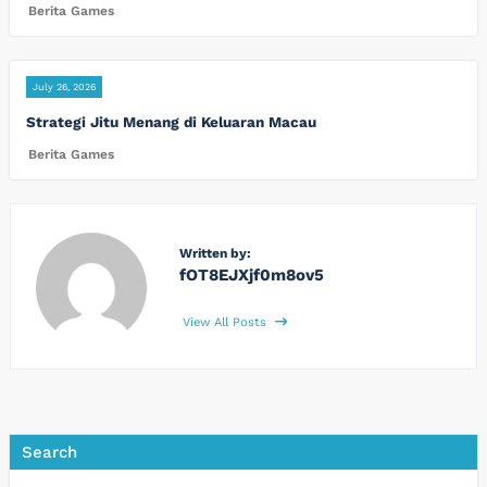
Berita Games
July 26, 2026
Strategi Jitu Menang di Keluaran Macau
Berita Games
Written by:
fOT8EJXjf0m8ov5
View All Posts
Search