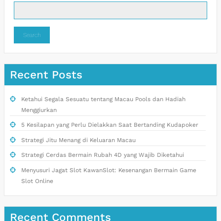
Search
Recent Posts
Ketahui Segala Sesuatu tentang Macau Pools dan Hadiah
Menggiurkan
5 Kesilapan yang Perlu Dielakkan Saat Bertanding Kudapoker
Strategi Jitu Menang di Keluaran Macau
Strategi Cerdas Bermain Rubah 4D yang Wajib Diketahui
Menyusuri Jagat Slot KawanSlot: Kesenangan Bermain Game
Slot Online
Recent Comments