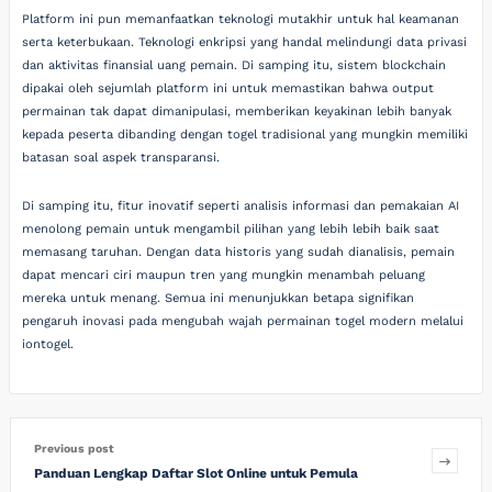
Platform ini pun memanfaatkan teknologi mutakhir untuk hal keamanan
serta keterbukaan. Teknologi enkripsi yang handal melindungi data privasi
dan aktivitas finansial uang pemain. Di samping itu, sistem blockchain
dipakai oleh sejumlah platform ini untuk memastikan bahwa output
permainan tak dapat dimanipulasi, memberikan keyakinan lebih banyak
kepada peserta dibanding dengan togel tradisional yang mungkin memiliki
batasan soal aspek transparansi.
Di samping itu, fitur inovatif seperti analisis informasi dan pemakaian AI
menolong pemain untuk mengambil pilihan yang lebih lebih baik saat
memasang taruhan. Dengan data historis yang sudah dianalisis, pemain
dapat mencari ciri maupun tren yang mungkin menambah peluang
mereka untuk menang. Semua ini menunjukkan betapa signifikan
pengaruh inovasi pada mengubah wajah permainan togel modern melalui
iontogel.
Previous post
Panduan Lengkap Daftar Slot Online untuk Pemula