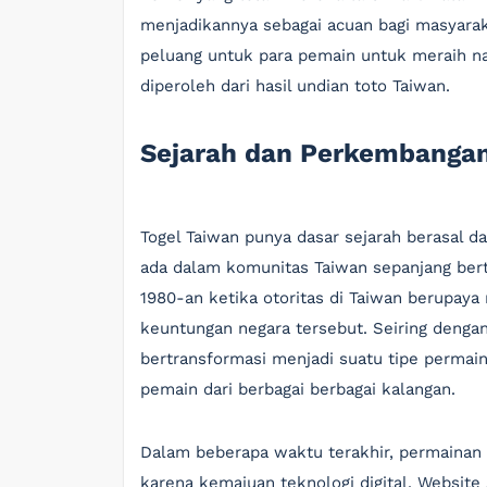
menjadikannya sebagai acuan bagi masyarak
peluang untuk para pemain untuk meraih na
diperoleh dari hasil undian toto Taiwan.
Sejarah dan Perkembangan
Togel Taiwan punya dasar sejarah berasal dar
ada dalam komunitas Taiwan sepanjang bert
1980-an ketika otoritas di Taiwan berupaya
keuntungan negara tersebut. Seiring denga
bertransformasi menjadi suatu tipe permain
pemain dari berbagai berbagai kalangan.
Dalam beberapa waktu terakhir, permainan 
karena kemajuan teknologi digital. Websit