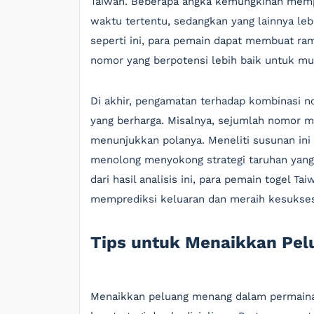
Taiwan. Beberapa angka kemungkinan mempe
waktu tertentu, sedangkan yang lainnya leb
seperti ini, para pemain dapat membuat ra
nomor yang berpotensi lebih baik untuk mu
Di akhir, pengamatan terhadap kombinasi 
yang berharga. Misalnya, sejumlah nomor mu
menunjukkan polanya. Meneliti susunan ini 
menolong menyokong strategi taruhan yang 
dari hasil analisis ini, para pemain toge
memprediksi keluaran dan meraih kesukses
Tips untuk Menaikkan Pe
Menaikkan peluang menang dalam permaina