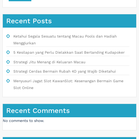
Recent Posts
Ketahui Segala Sesuatu tentang Macau Pools dan Hadiah
Menggiurkan
5 Kesilapan yang Perlu Dielakkan Saat Bertanding Kudapoker
Strategi Jitu Menang di Keluaran Macau
Strategi Cerdas Bermain Rubah 4D yang Wajib Diketahui
Menyusuri Jagat Slot KawanSlot: Kesenangan Bermain Game
Slot Online
Recent Comments
No comments to show.