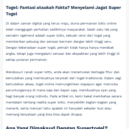
Togel: Fantasi ataukah Fakta? Menyelami Jagat Super
Togel
Di dalam zaman digital yang terus maju, dunia permainan lotto online
telah menggugah perhatian sedikitnya masyarakat. Salah satu ide yang
semakin ngetrend adalah super lotto, sebuah versi dari togel yang
memberikan peluang dan sensasi bermain dengan lebih tinggi seru.
Dengan keberadaan super togel, pemain tidak hanya hanya menebak
angka, tetapi juga mengalami sensasi dan ekspektasi yang lebih tinggi di
setiap putaran permainan.
Menelusuri ranah super lotto, anda akan menemukan berbagai fitur dan
kemudahan yang membuatnya terpisah dari togel tradisional. Dalam segi
kemudahan akses, togel online memungkinkan siapapun agar mencoba
peruntungannya di mana saja dan kapan saja, membuatnya opsi yang
bagi banyak orang individu. Pada artikel ini, kami bakal membahas secara
mendalam tentang realita super lotto, menyelidiki bagian-bagian yang
menarik, serta mencari tahu apakah ini hanyalah sekadar ilusi atau
memang kenyataan yang bisa bisa dapat dicapai.
Apa Yang Dimaksud Dengan Supertogel?