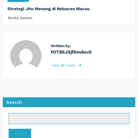
Strategi Jitu Menang di Keluaran Macau
Berita Games
Written by:
fOT8EJXjf0m8ov5
View All Posts
Search
Search