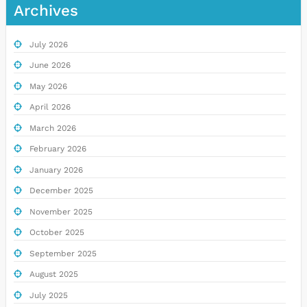
Archives
July 2026
June 2026
May 2026
April 2026
March 2026
February 2026
January 2026
December 2025
November 2025
October 2025
September 2025
August 2025
July 2025