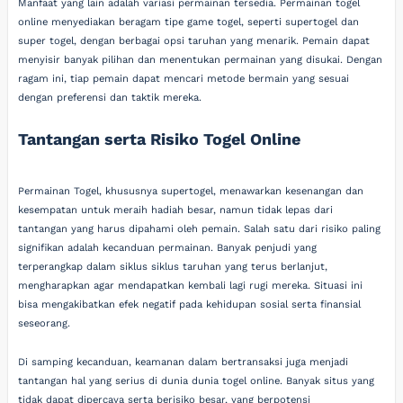
Manfaat yang lain adalah variasi permainan tersedia. Permainan togel
online menyediakan beragam tipe game togel, seperti supertogel dan
super togel, dengan berbagai opsi taruhan yang menarik. Pemain dapat
menyisir banyak pilihan dan menentukan permainan yang disukai. Dengan
ragam ini, tiap pemain dapat mencari metode bermain yang sesuai
dengan preferensi dan taktik mereka.
Tantangan serta Risiko Togel Online
Permainan Togel, khususnya supertogel, menawarkan kesenangan dan
kesempatan untuk meraih hadiah besar, namun tidak lepas dari
tantangan yang harus dipahami oleh pemain. Salah satu dari risiko paling
signifikan adalah kecanduan permainan. Banyak penjudi yang
terperangkap dalam siklus siklus taruhan yang terus berlanjut,
mengharapkan agar mendapatkan kembali lagi rugi mereka. Situasi ini
bisa mengakibatkan efek negatif pada kehidupan sosial serta finansial
seseorang.
Di samping kecanduan, keamanan dalam bertransaksi juga menjadi
tantangan hal yang serius di dunia dunia togel online. Banyak situs yang
tidak dapat dipercaya serta berisiko besar, yang berpotensi