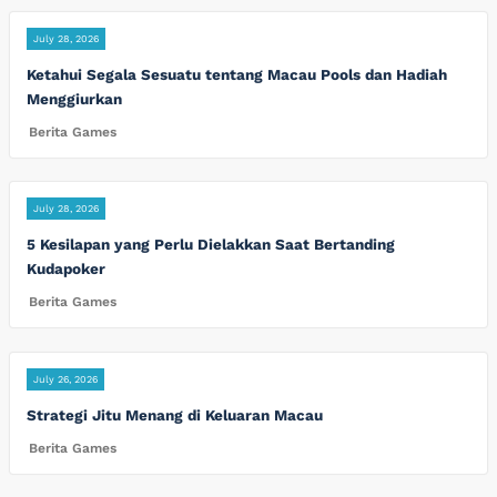
July 28, 2026
Ketahui Segala Sesuatu tentang Macau Pools dan Hadiah
Menggiurkan
Berita Games
July 28, 2026
5 Kesilapan yang Perlu Dielakkan Saat Bertanding
Kudapoker
Berita Games
July 26, 2026
Strategi Jitu Menang di Keluaran Macau
Berita Games