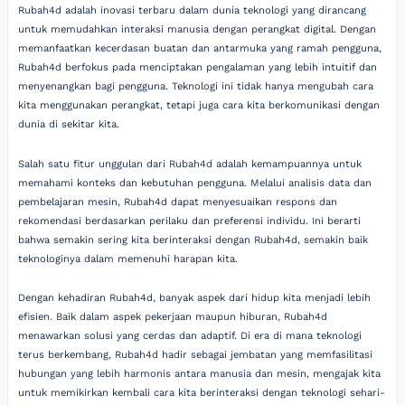
Rubah4d adalah inovasi terbaru dalam dunia teknologi yang dirancang
untuk memudahkan interaksi manusia dengan perangkat digital. Dengan
memanfaatkan kecerdasan buatan dan antarmuka yang ramah pengguna,
Rubah4d berfokus pada menciptakan pengalaman yang lebih intuitif dan
menyenangkan bagi pengguna. Teknologi ini tidak hanya mengubah cara
kita menggunakan perangkat, tetapi juga cara kita berkomunikasi dengan
dunia di sekitar kita.
Salah satu fitur unggulan dari Rubah4d adalah kemampuannya untuk
memahami konteks dan kebutuhan pengguna. Melalui analisis data dan
pembelajaran mesin, Rubah4d dapat menyesuaikan respons dan
rekomendasi berdasarkan perilaku dan preferensi individu. Ini berarti
bahwa semakin sering kita berinteraksi dengan Rubah4d, semakin baik
teknologinya dalam memenuhi harapan kita.
Dengan kehadiran Rubah4d, banyak aspek dari hidup kita menjadi lebih
efisien. Baik dalam aspek pekerjaan maupun hiburan, Rubah4d
menawarkan solusi yang cerdas dan adaptif. Di era di mana teknologi
terus berkembang, Rubah4d hadir sebagai jembatan yang memfasilitasi
hubungan yang lebih harmonis antara manusia dan mesin, mengajak kita
untuk memikirkan kembali cara kita berinteraksi dengan teknologi sehari-