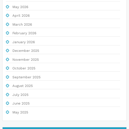
May 2026
April 2026
March 2026
February 2026
January 2026
December 2025
November 2025
October 2025
September 2025
August 2025
July 2025
June 2025
May 2025