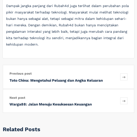
Dampak jangka panjang dari Rubah4d juga terlihat dalam perubahan pola
pikir masyarakat terhadap teknologi. Masyarakat mulai melihat teknologi
bukan hanya sebagai alat, tetapi sebagai mitra dalam kehidupan sehari-
hari mereka. Dengan demikian, Rubah4d bukan hanya menciptakan
pengalaman interaksi yang lebih baik, tetapi juga merubah cara pandang
kita terhadap teknologi itu sendiri, menjadikannya bagian integral dari
kehidupan modern.
Previous post
Toto China: Mengetahui Peluang dan Angka Keluaran
Next post
Warga88: Jalan Menuju Kesuksesan Keuangan
Related Posts