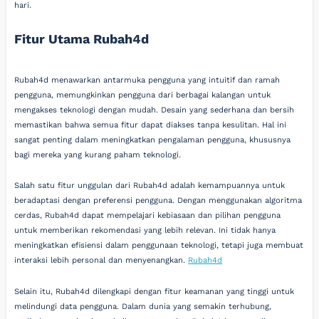
hari.
Fitur Utama Rubah4d
Rubah4d menawarkan antarmuka pengguna yang intuitif dan ramah
pengguna, memungkinkan pengguna dari berbagai kalangan untuk
mengakses teknologi dengan mudah. Desain yang sederhana dan bersih
memastikan bahwa semua fitur dapat diakses tanpa kesulitan. Hal ini
sangat penting dalam meningkatkan pengalaman pengguna, khususnya
bagi mereka yang kurang paham teknologi.
Salah satu fitur unggulan dari Rubah4d adalah kemampuannya untuk
beradaptasi dengan preferensi pengguna. Dengan menggunakan algoritma
cerdas, Rubah4d dapat mempelajari kebiasaan dan pilihan pengguna
untuk memberikan rekomendasi yang lebih relevan. Ini tidak hanya
meningkatkan efisiensi dalam penggunaan teknologi, tetapi juga membuat
interaksi lebih personal dan menyenangkan.
Rubah4d
Selain itu, Rubah4d dilengkapi dengan fitur keamanan yang tinggi untuk
melindungi data pengguna. Dalam dunia yang semakin terhubung,