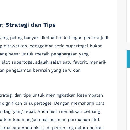
: Strategi dan Tips
yang paling banyak diminati di kalangan pecinta judi
g ditawarkan, penggemar setia supertogel bukan
uang besar untuk meraih penghargaan yang
slot supertogel adalah salah satu favorit, menarik
kan pengalaman bermain yang seru dan
strategi dan tips untuk meningkatkan kesempatan
signifikan di supertogel. Dengan memahami cara
rategi yang tepat, Anda bisa menaikkan peluang
lkan kesenangan saat bermain permainan slot
sama cara Anda bisa jadi pemenang dalam pentas