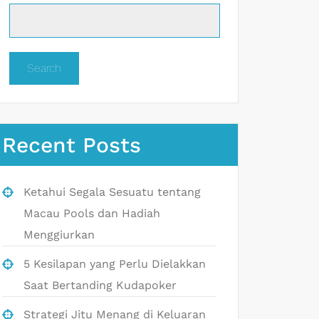
Search
Recent Posts
Ketahui Segala Sesuatu tentang
Macau Pools dan Hadiah
Menggiurkan
5 Kesilapan yang Perlu Dielakkan
Saat Bertanding Kudapoker
Strategi Jitu Menang di Keluaran