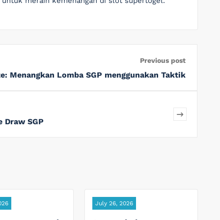
untuk meraih kemenangan di slot supertogel.
Previous post
ize: Menangkan Lomba SGP menggunakan Taktik
ve Draw SGP
026
July 26, 2026