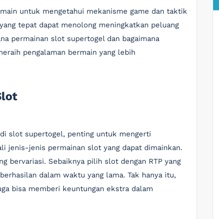
 pemain untuk mengetahui mekanisme game dan taktik
n yang tepat dapat menolong meningkatkan peluang
a permainan slot supertogel dan bagaimana
meraih pengalaman bermain yang lebih
lot
 slot supertogel, penting untuk mengerti
 jenis-jenis permainan slot yang dapat dimainkan.
ang bervariasi. Sebaiknya pilih slot dengan RTP yang
berhasilan dalam waktu yang lama. Tak hanya itu,
juga bisa memberi keuntungan ekstra dalam