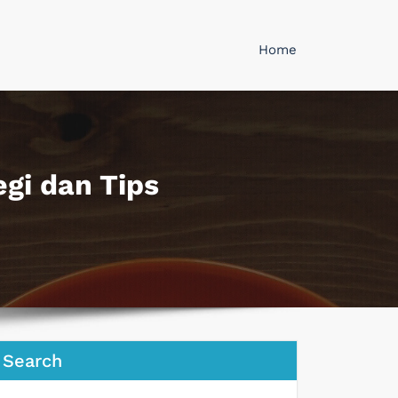
Home
gi dan Tips
Search