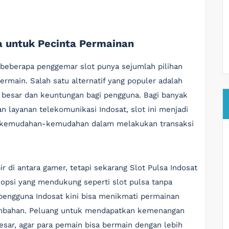
a untuk Pecinta Permainan
, beberapa penggemar slot punya sejumlah pilihan
main. Salah satu alternatif yang populer adalah
besar dan keuntungan bagi pengguna. Bagi banyak
layanan telekomunikasi Indosat, slot ini menjadi
ak kemudahan-kemudahan dalam melakukan transaksi
r di antara gamer, tetapi sekarang Slot Pulsa Indosat
opsi yang mendukung seperti slot pulsa tanpa
 pengguna Indosat kini bisa menikmati permainan
tambahan. Peluang untuk mendapatkan kemenangan
besar, agar para pemain bisa bermain dengan lebih