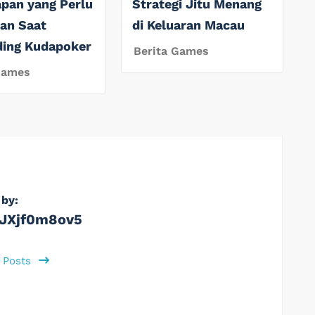
apan yang Perlu
Strategi Jitu Menang
kan Saat
di Keluaran Macau
ding Kudapoker
Berita Games
Games
 by:
JXjf0m8ov5
l Posts