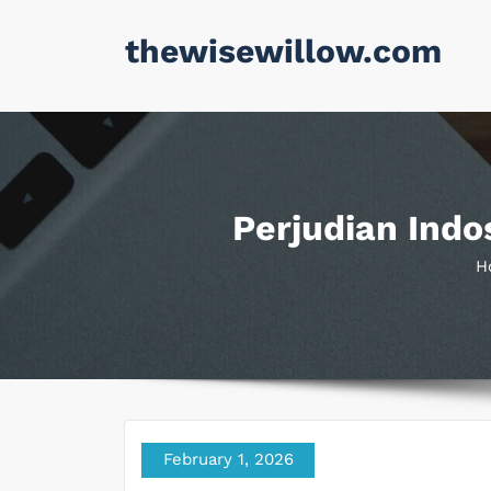
Skip
thewisewillow.com
to
content
Perjudian Indo
H
February 1, 2026