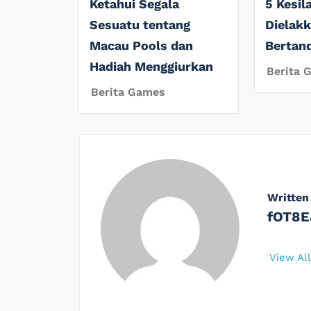
Ketahui Segala
5 Kesil
Sesuatu tentang
Dielak
Macau Pools dan
Bertan
Hadiah Menggiurkan
Berita 
Berita Games
Written
fOT8E
View Al