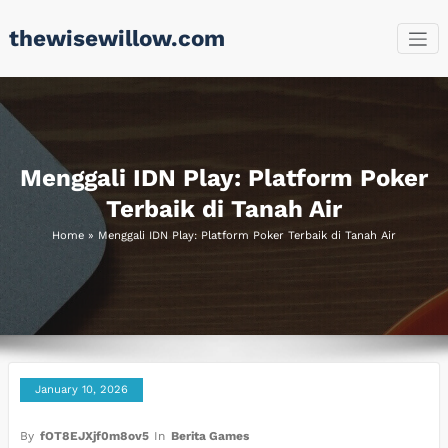
Skip
thewisewillow.com
to
content
Menggali IDN Play: Platform Poker
Terbaik di Tanah Air
Home
»
Menggali IDN Play: Platform Poker Terbaik di Tanah Air
January 10, 2026
By
fOT8EJXjf0m8ov5
In
Berita Games