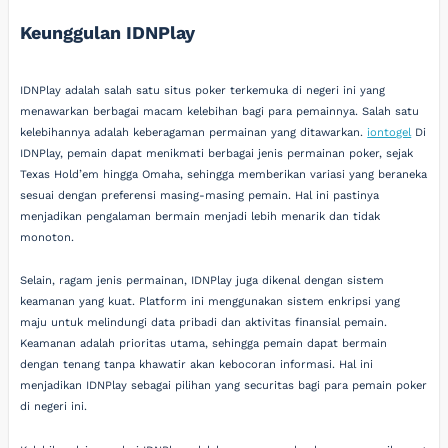
Keunggulan IDNPlay
IDNPlay adalah salah satu situs poker terkemuka di negeri ini yang
menawarkan berbagai macam kelebihan bagi para pemainnya. Salah satu
kelebihannya adalah keberagaman permainan yang ditawarkan.
iontogel
Di
IDNPlay, pemain dapat menikmati berbagai jenis permainan poker, sejak
Texas Hold’em hingga Omaha, sehingga memberikan variasi yang beraneka
sesuai dengan preferensi masing-masing pemain. Hal ini pastinya
menjadikan pengalaman bermain menjadi lebih menarik dan tidak
monoton.
Selain, ragam jenis permainan, IDNPlay juga dikenal dengan sistem
keamanan yang kuat. Platform ini menggunakan sistem enkripsi yang
maju untuk melindungi data pribadi dan aktivitas finansial pemain.
Keamanan adalah prioritas utama, sehingga pemain dapat bermain
dengan tenang tanpa khawatir akan kebocoran informasi. Hal ini
menjadikan IDNPlay sebagai pilihan yang securitas bagi para pemain poker
di negeri ini.