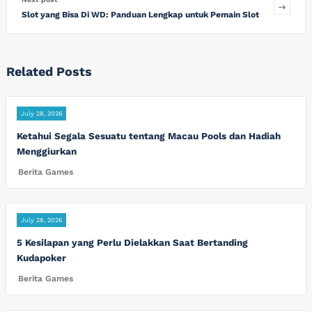
Slot yang Bisa Di WD: Panduan Lengkap untuk Pemain Slot
Related Posts
July 28, 2026
Ketahui Segala Sesuatu tentang Macau Pools dan Hadiah
Menggiurkan
Berita Games
July 28, 2026
5 Kesilapan yang Perlu Dielakkan Saat Bertanding
Kudapoker
Berita Games