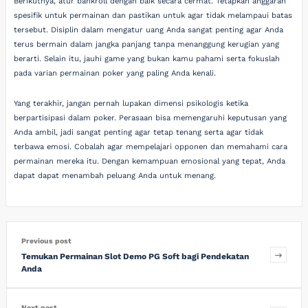
Berikutnya, atur bankroll dengan baik secara cermat. Tetapkan anggaran
spesifik untuk permainan dan pastikan untuk agar tidak melampaui batas
tersebut. Disiplin dalam mengatur uang Anda sangat penting agar Anda
terus bermain dalam jangka panjang tanpa menanggung kerugian yang
berarti. Selain itu, jauhi game yang bukan kamu pahami serta fokuslah
pada varian permainan poker yang paling Anda kenali.
Yang terakhir, jangan pernah lupakan dimensi psikologis ketika
berpartisipasi dalam poker. Perasaan bisa memengaruhi keputusan yang
Anda ambil, jadi sangat penting agar tetap tenang serta agar tidak
terbawa emosi. Cobalah agar mempelajari opponen dan memahami cara
permainan mereka itu. Dengan kemampuan emosional yang tepat, Anda
dapat dapat menambah peluang Anda untuk menang.
Previous post
Temukan Permainan Slot Demo PG Soft bagi Pendekatan
Anda
Next post