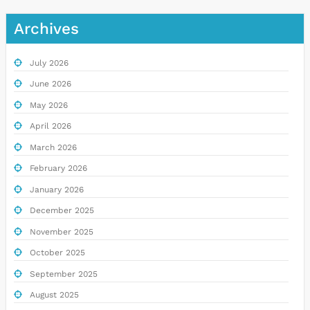
Archives
July 2026
June 2026
May 2026
April 2026
March 2026
February 2026
January 2026
December 2025
November 2025
October 2025
September 2025
August 2025