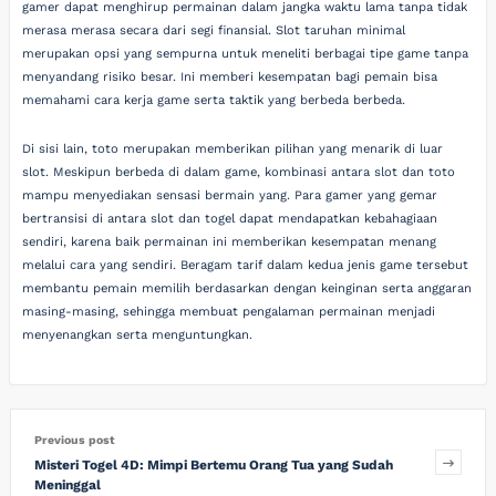
gamer dapat menghirup permainan dalam jangka waktu lama tanpa tidak
merasa merasa secara dari segi finansial. Slot taruhan minimal
merupakan opsi yang sempurna untuk meneliti berbagai tipe game tanpa
menyandang risiko besar. Ini memberi kesempatan bagi pemain bisa
memahami cara kerja game serta taktik yang berbeda berbeda.
Di sisi lain, toto merupakan memberikan pilihan yang menarik di luar
slot. Meskipun berbeda di dalam game, kombinasi antara slot dan toto
mampu menyediakan sensasi bermain yang. Para gamer yang gemar
bertransisi di antara slot dan togel dapat mendapatkan kebahagiaan
sendiri, karena baik permainan ini memberikan kesempatan menang
melalui cara yang sendiri. Beragam tarif dalam kedua jenis game tersebut
membantu pemain memilih berdasarkan dengan keinginan serta anggaran
masing-masing, sehingga membuat pengalaman permainan menjadi
menyenangkan serta menguntungkan.
Previous post
Misteri Togel 4D: Mimpi Bertemu Orang Tua yang Sudah
Meninggal