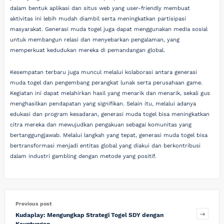
dalam bentuk aplikasi dan situs web yang user-friendly membuat
aktivitas ini lebih mudah diambil serta meningkatkan partisipasi
masyarakat. Generasi muda togel juga dapat menggunakan media sosial
untuk membangun relasi dan menyebarkan pengalaman, yang
memperkuat kedudukan mereka di pemandangan global.
Kesempatan terbaru juga muncul melalui kolaborasi antara generasi
muda togel dan pengembang perangkat lunak serta perusahaan game.
Kegiatan ini dapat melahirkan hasil yang menarik dan menarik, sekali gus
menghasilkan pendapatan yang signifikan. Selain itu, melalui adanya
edukasi dan program kesadaran, generasi muda togel bisa meningkatkan
citra mereka dan mewujudkan pengakuan sebagai komunitas yang
bertanggungjawab. Melalui langkah yang tepat, generasi muda togel bisa
bertransformasi menjadi entitas global yang diakui dan berkontribusi
dalam industri gambling dengan metode yang positif.
Previous post
Kudaplay: Mengungkap Strategi Togel SDY dengan
Keuntungan.