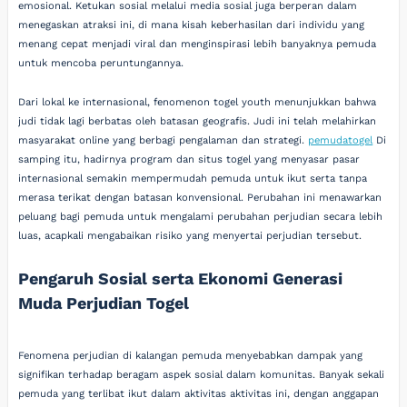
emosional. Ketukan sosial melalui media sosial juga berperan dalam
menegaskan atraksi ini, di mana kisah keberhasilan dari individu yang
menang cepat menjadi viral dan menginspirasi lebih banyaknya pemuda
untuk mencoba peruntungannya.
Dari lokal ke internasional, fenomenon togel youth menunjukkan bahwa
judi tidak lagi berbatas oleh batasan geografis. Judi ini telah melahirkan
masyarakat online yang berbagi pengalaman dan strategi.
pemudatogel
Di
samping itu, hadirnya program dan situs togel yang menyasar pasar
internasional semakin mempermudah pemuda untuk ikut serta tanpa
merasa terikat dengan batasan konvensional. Perubahan ini menawarkan
peluang bagi pemuda untuk mengalami perubahan perjudian secara lebih
luas, acapkali mengabaikan risiko yang menyertai perjudian tersebut.
Pengaruh Sosial serta Ekonomi Generasi
Muda Perjudian Togel
Fenomena perjudian di kalangan pemuda menyebabkan dampak yang
signifikan terhadap beragam aspek sosial dalam komunitas. Banyak sekali
pemuda yang terlibat ikut dalam aktivitas aktivitas ini, dengan anggapan