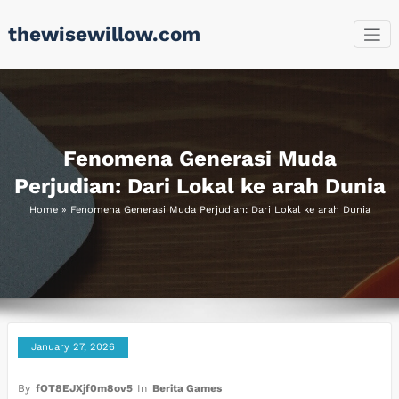
Skip
thewisewillow.com
to
content
Fenomena Generasi Muda
Perjudian: Dari Lokal ke arah Dunia
Home
»
Fenomena Generasi Muda Perjudian: Dari Lokal ke arah Dunia
January 27, 2026
By
fOT8EJXjf0m8ov5
In
Berita Games