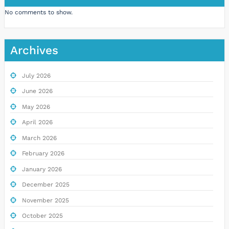
No comments to show.
Archives
July 2026
June 2026
May 2026
April 2026
March 2026
February 2026
January 2026
December 2025
November 2025
October 2025