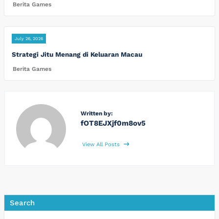
Berita Games
July 26, 2026
Strategi Jitu Menang di Keluaran Macau
Berita Games
Written by:
fOT8EJXjf0m8ov5
View All Posts
Search