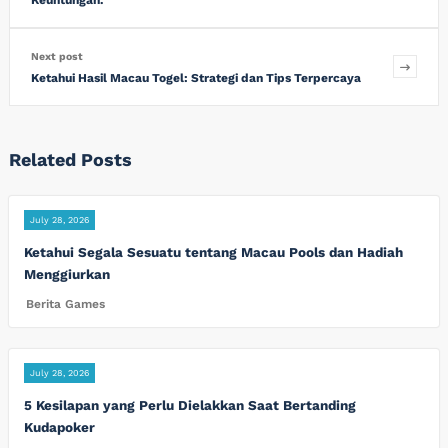
Next post
Ketahui Hasil Macau Togel: Strategi dan Tips Terpercaya
Related Posts
July 28, 2026
Ketahui Segala Sesuatu tentang Macau Pools dan Hadiah
Menggiurkan
Berita Games
July 28, 2026
5 Kesilapan yang Perlu Dielakkan Saat Bertanding
Kudapoker