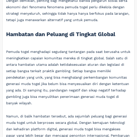
Dengan demikian, penting bagi mengetahui bahwa pengaruh sosial serta
ekonomi dari fenomena fenomena pemuda togel perlu dikelola dengan
strategi menyeluruh, sehingga tidak hanya hanya berfokus pada larangan,
tetapi juga menawarkan alternatif yang untuk pemuda.
Hambatan dan Peluang di Tingkat Global
Pemuda togel menghadapi segudang tantangan pada saat berusaha untuk
meningkatkan capaian komunitas mereka di tingkat global. Salah satu di
antara hambatan utama adalah ketidaksesuaian aturan dan legislasi di
setiap bangsa terkait praktik gambling. Setiap bangsa memiliki
pendekatan yang unik, yang bisa menghalangi perkembangan komunitas
generasi muda togel jika belum bisa menyesuaikan diri dengan ketentuan
yang ada. Di samping itu, pandangan negatif dan sikap negatif terhadap
gambling juga bisa menyulitkan penerimaan generasi muda togel di
banyak wilayah.
Namun, di balik hambatan tersebut, ada sejumlah peluang bagi generasi
muda togel untuk berproses secara global. Dengan kemajuan teknologi
dan kehadiran platform digital, generasi muda togel bisa mengakses
pasar yang lebih besar dan mencapai penonton internasional. Pembaruan