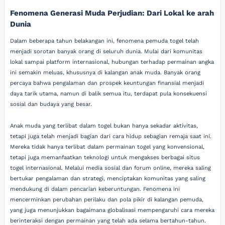
Fenomena Generasi Muda Perjudian: Dari Lokal ke arah
Dunia
Dalam beberapa tahun belakangan ini, fenomena pemuda togel telah
menjadi sorotan banyak orang di seluruh dunia. Mulai dari komunitas
lokal sampai platform internasional, hubungan terhadap permainan angka
ini semakin meluas, khususnya di kalangan anak muda. Banyak orang
percaya bahwa pengalaman dan prospek keuntungan finansial menjadi
daya tarik utama, namun di balik semua itu, terdapat pula konsekuensi
sosial dan budaya yang besar.
Anak muda yang terlibat dalam togel bukan hanya sekadar aktivitas,
tetapi juga telah menjadi bagian dari cara hidup sebagian remaja saat ini.
Mereka tidak hanya terlibat dalam permainan togel yang konvensional,
tetapi juga memanfaatkan teknologi untuk mengakses berbagai situs
togel internasional. Melalui media sosial dan forum online, mereka saling
bertukar pengalaman dan strategi, menciptakan komunitas yang saling
mendukung di dalam pencarian keberuntungan. Fenomena ini
mencerminkan perubahan perilaku dan pola pikir di kalangan pemuda,
yang juga menunjukkan bagaimana globalisasi mempengaruhi cara mereka
berinteraksi dengan permainan yang telah ada selama bertahun-tahun.