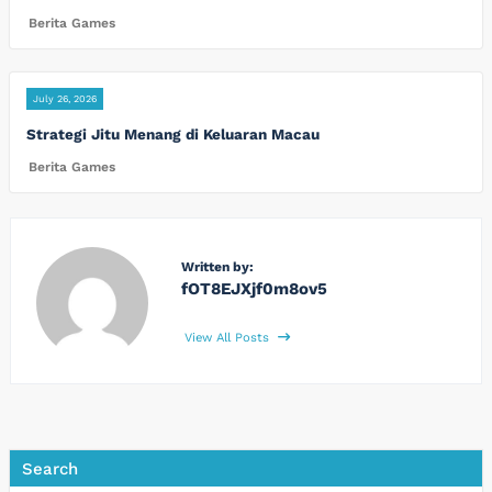
Berita Games
July 26, 2026
Strategi Jitu Menang di Keluaran Macau
Berita Games
Written by:
fOT8EJXjf0m8ov5
View All Posts
Search