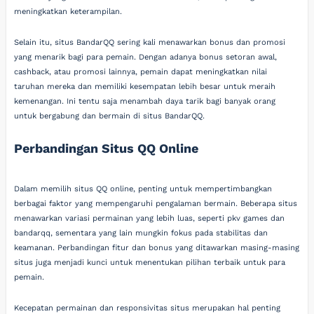
meningkatkan keterampilan.
Selain itu, situs BandarQQ sering kali menawarkan bonus dan promosi
yang menarik bagi para pemain. Dengan adanya bonus setoran awal,
cashback, atau promosi lainnya, pemain dapat meningkatkan nilai
taruhan mereka dan memiliki kesempatan lebih besar untuk meraih
kemenangan. Ini tentu saja menambah daya tarik bagi banyak orang
untuk bergabung dan bermain di situs BandarQQ.
Perbandingan Situs QQ Online
Dalam memilih situs QQ online, penting untuk mempertimbangkan
berbagai faktor yang mempengaruhi pengalaman bermain. Beberapa situs
menawarkan variasi permainan yang lebih luas, seperti pkv games dan
bandarqq, sementara yang lain mungkin fokus pada stabilitas dan
keamanan. Perbandingan fitur dan bonus yang ditawarkan masing-masing
situs juga menjadi kunci untuk menentukan pilihan terbaik untuk para
pemain.
Kecepatan permainan dan responsivitas situs merupakan hal penting