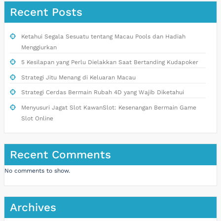
Recent Posts
Ketahui Segala Sesuatu tentang Macau Pools dan Hadiah
Menggiurkan
5 Kesilapan yang Perlu Dielakkan Saat Bertanding Kudapoker
Strategi Jitu Menang di Keluaran Macau
Strategi Cerdas Bermain Rubah 4D yang Wajib Diketahui
Menyusuri Jagat Slot KawanSlot: Kesenangan Bermain Game
Slot Online
Recent Comments
No comments to show.
Archives