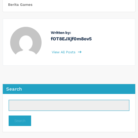
Berita Games
Written by:
fOT8EJXjf0m8ov5
View All Posts
Search
Search