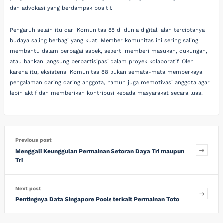
dan advokasi yang berdampak positif.
Pengaruh selain itu dari Komunitas 88 di dunia digital ialah terciptanya
budaya saling berbagi yang kuat. Member komunitas ini sering saling
membantu dalam berbagai aspek, seperti memberi masukan, dukungan,
atau bahkan langsung berpartisipasi dalam proyek kolaboratif. Oleh
karena itu, eksistensi Komunitas 88 bukan semata-mata memperkaya
pengalaman daring daring anggota, namun juga memotivasi anggota agar
lebih aktif dan memberikan kontribusi kepada masyarakat secara luas.
Previous post
Menggali Keunggulan Permainan Setoran Daya Tri maupun
Tri
Next post
Pentingnya Data Singapore Pools terkait Permainan Toto