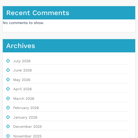
Recent Comments
No comments to show.
Archives
July 2026
June 2026
May 2026
April 2026
March 2026
February 2026
January 2026
December 2025
November 2025