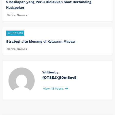
5 Kesilapan yang Perlu Dielakkan Saat Bertanding
Kudapoker
Berita Games
July 26, 2026
Strategi Jitu Menang di Keluaran Macau
Berita Games
Written by:
fOT8EJXjf0m8ov5
View All Posts