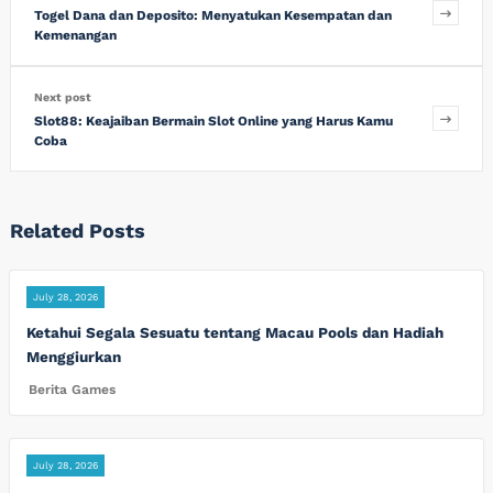
Togel Dana dan Deposito: Menyatukan Kesempatan dan
Kemenangan
Next post
Slot88: Keajaiban Bermain Slot Online yang Harus Kamu
Coba
Related Posts
July 28, 2026
Ketahui Segala Sesuatu tentang Macau Pools dan Hadiah
Menggiurkan
Berita Games
July 28, 2026