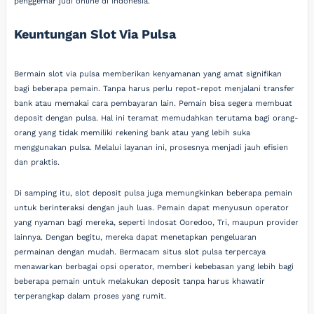
penggemar judi online di Indonesia.
Keuntungan Slot Via Pulsa
Bermain slot via pulsa memberikan kenyamanan yang amat signifikan
bagi beberapa pemain. Tanpa harus perlu repot-repot menjalani transfer
bank atau memakai cara pembayaran lain. Pemain bisa segera membuat
deposit dengan pulsa. Hal ini teramat memudahkan terutama bagi orang-
orang yang tidak memiliki rekening bank atau yang lebih suka
menggunakan pulsa. Melalui layanan ini, prosesnya menjadi jauh efisien
dan praktis.
Di samping itu, slot deposit pulsa juga memungkinkan beberapa pemain
untuk berinteraksi dengan jauh luas. Pemain dapat menyusun operator
yang nyaman bagi mereka, seperti Indosat Ooredoo, Tri, maupun provider
lainnya. Dengan begitu, mereka dapat menetapkan pengeluaran
permainan dengan mudah. Bermacam situs slot pulsa terpercaya
menawarkan berbagai opsi operator, memberi kebebasan yang lebih bagi
beberapa pemain untuk melakukan deposit tanpa harus khawatir
terperangkap dalam proses yang rumit.