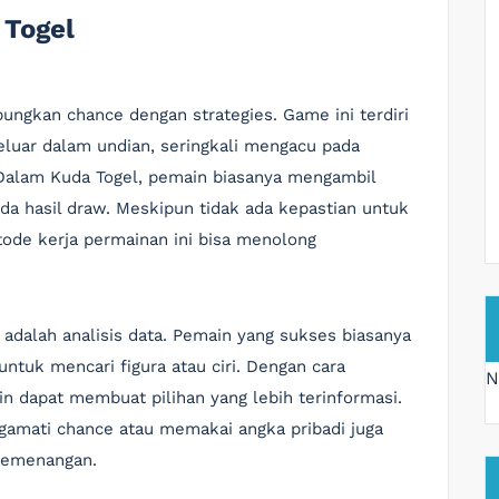
 Togel
ngkan chance dengan strategies. Game ini terdiri
eluar dalam undian, seringkali mengacu pada
 Dalam Kuda Togel, pemain biasanya mengambil
a hasil draw. Meskipun tidak ada kepastian untuk
de kerja permainan ini bisa menolong
 adalah analisis data. Pemain yang sukses biasanya
tuk mencari figura atau ciri. Dengan cara
N
 dapat membuat pilihan yang lebih terinformasi.
gamati chance atau memakai angka pribadi juga
kemenangan.