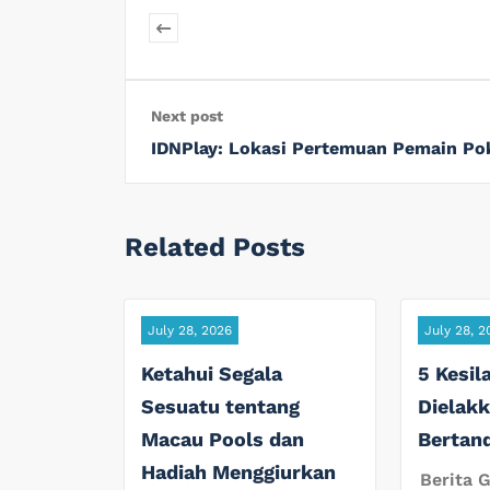
Next post
IDNPlay: Lokasi Pertemuan Pemain Pok
Related Posts
July 28, 2026
July 28, 2
Ketahui Segala
5 Kesil
Sesuatu tentang
Dielak
Macau Pools dan
Bertan
Hadiah Menggiurkan
Berita 