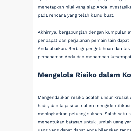
menetapkan nilai yang siap Anda investasik
pada rencana yang telah kamu buat.
Akhirnya, bergabunglah dengan kumpulan a
pendapat dan perjalanan pemain lain dapat
Anda abaikan. Berbagi pengetahuan dan t
pemahaman Anda dan menambah kesempatan
Mengelola Risiko dalam Ko
Mengendalikan resiko adalah unsur krusial 
hadir, dan kapasitas dalam mengidentifika
meningkatkan peluang sukses. Salah satu st
menentukan batasan untuk jumlah uang yan
uang yang dapat dapat Anda hilangkan tanp