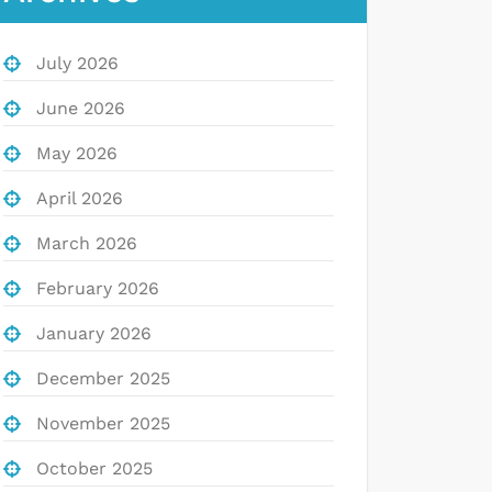
July 2026
June 2026
May 2026
April 2026
March 2026
February 2026
January 2026
December 2025
November 2025
October 2025