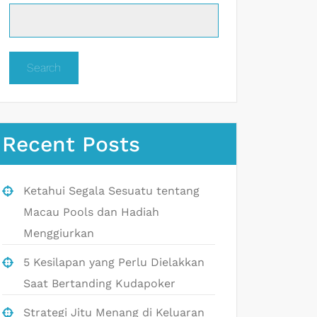
Search
Recent Posts
Ketahui Segala Sesuatu tentang
Macau Pools dan Hadiah
Menggiurkan
5 Kesilapan yang Perlu Dielakkan
Saat Bertanding Kudapoker
Strategi Jitu Menang di Keluaran