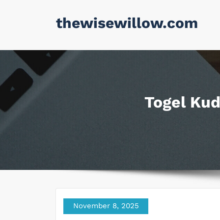
Skip
thewisewillow.com
to
content
Togel Kud
November 8, 2025