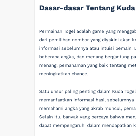
Dasar-dasar Tentang Kuda
Permainan Togel adalah game yang menggabu
dari pemilihan nombor yang diyakini akan k
informasi sebelumnya atau intuisi pemain.
beberapa angka, dan menang bergantung pad
menang, pemahaman yang baik tentang meto
meningkatkan chance.
Satu unsur paling penting dalam Kuda Togel
memanfaatkan informasi hasil sebelumnya un
memahami angka yang akrab muncul, pemain
Selain itu, banyak yang percaya bahwa men
dapat mempengaruhi dalam mendapatkan 