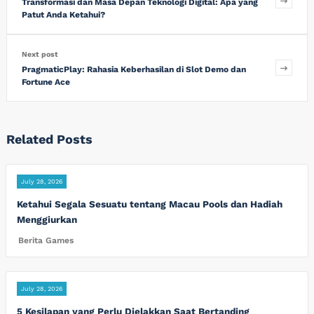
Transformasi dan Masa Depan Teknologi Digital: Apa yang
Patut Anda Ketahui?
Next post
PragmaticPlay: Rahasia Keberhasilan di Slot Demo dan
Fortune Ace
Related Posts
July 28, 2026
Ketahui Segala Sesuatu tentang Macau Pools dan Hadiah
Menggiurkan
Berita Games
July 28, 2026
5 Kesilapan yang Perlu Dielakkan Saat Bertanding