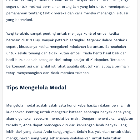
dari situasi tanpa memboroskan terlalu banyak modal. Selain itu, jangan
segan untuk melihat permainan orang lain yang lain untuk mendapatkan
pemahaman tentang taktik mereka dan cara mereka menangani situasi
yang bervariasi.
Yang terakhir, sangat penting untuk menjaga kontrol emosi ketika
bermain di IDN Play. Banyak petaruh seringkali terjebak dalam perilaku
cepat , khususnya ketika mengalami kekalahan beruntun. Berusahalah
untuk selalu tenang dan tidak ikutan emosi. Tiada henti hasil baik dan
hasil buruk adalah sebagian dari tahap belajar di Kudapoker. Tetaplah
berkonsentrasi dan ambil istirahat apabila dibutuhkan, supaya bermain
tetap menyenangkan dan tidak memicu tekanan.
Tips Mengelola Modal
Mengelola modal adalah salah satu kunci keberhasilan dalam bermain di
kudapoker. Penting untuk mengatur batasan seberapa banyak dana yang
akan digunakan sebelum memulai bermain. Dengan menentukan anggaran
tersebut, Anda dapat mencegah diri dari kehilangan lebih banyak uang
lebih dari yang dapat Anda tanggungkan. Selain itu, yakinkan untuk tidak
menggunakan uang yang seharusnya dialokasikan untuk kebutuhan