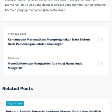
permainan slot pulsa yang dapat dipercaya yang memberikan pengalaman
bermain yang yg menyenangkan serta aman.
Previous post
Kemampuan Meramalkan: Mempergunakan Data Sistem
Garis Pemenangan untuk Kemenangan
Next post
Meneliti Kawasan Wargatoto: Apa yang Harus Anda
Mengerti?
Related Posts
July 28, 2026
Ketahui Segala Sesuatu tentang Macau Pools dan Hadiah