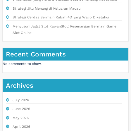
Strategi Jitu Menang di Keluaran Macau
Strategi Cerdas Bermain Rubah 4D yang Wajib Diketahui
Menyusuri Jagat Slot KawanSlot: Kesenangan Bermain Game
Slot Online
Recent Comments
No comments to show.
Archives
July 2026
June 2026
May 2026
April 2026