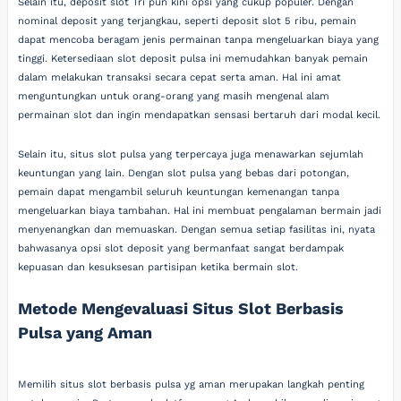
Selain itu, deposit slot Tri pun kini opsi yang cukup populer. Dengan
nominal deposit yang terjangkau, seperti deposit slot 5 ribu, pemain
dapat mencoba beragam jenis permainan tanpa mengeluarkan biaya yang
tinggi. Ketersediaan slot deposit pulsa ini memudahkan banyak pemain
dalam melakukan transaksi secara cepat serta aman. Hal ini amat
menguntungkan untuk orang-orang yang masih mengenal alam
permainan slot dan ingin mendapatkan sensasi bertaruh dari modal kecil.
Selain itu, situs slot pulsa yang terpercaya juga menawarkan sejumlah
keuntungan yang lain. Dengan slot pulsa yang bebas dari potongan,
pemain dapat mengambil seluruh keuntungan kemenangan tanpa
mengeluarkan biaya tambahan. Hal ini membuat pengalaman bermain jadi
menyenangkan dan memuaskan. Dengan semua setiap fasilitas ini, nyata
bahwasanya opsi slot deposit yang bermanfaat sangat berdampak
kepuasan dan kesuksesan partisipan ketika bermain slot.
Metode Mengevaluasi Situs Slot Berbasis
Pulsa yang Aman
Memilih situs slot berbasis pulsa yg aman merupakan langkah penting