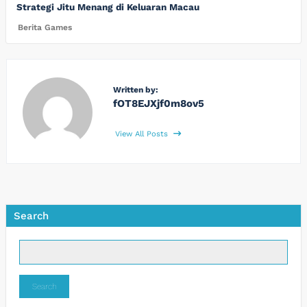
Strategi Jitu Menang di Keluaran Macau
Berita Games
Written by:
fOT8EJXjf0m8ov5
View All Posts
Search
Search