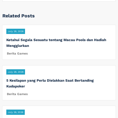
Related Posts
July 28, 2026
Ketahui Segala Sesuatu tentang Macau Pools dan Hadiah
Menggiurkan
Berita Games
July 28, 2026
5 Kesilapan yang Perlu Dielakkan Saat Bertanding
Kudapoker
Berita Games
July 26, 2026