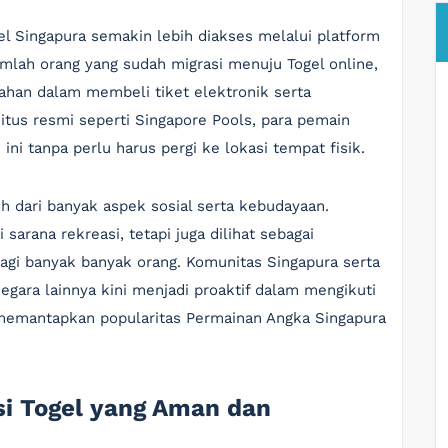
el Singapura semakin lebih diakses melalui platform
umlah orang yang sudah migrasi menuju Togel online,
an dalam membeli tiket elektronik serta
itus resmi seperti Singapore Pools, para pemain
ini tanpa perlu harus pergi ke lokasi tempat fisik.
h dari banyak aspek sosial serta kebudayaan.
i sarana rekreasi, tetapi juga dilihat sebagai
gi banyak banyak orang. Komunitas Singapura serta
gara lainnya kini menjadi proaktif dalam mengikuti
 memantapkan popularitas Permainan Angka Singapura
i Togel yang Aman dan