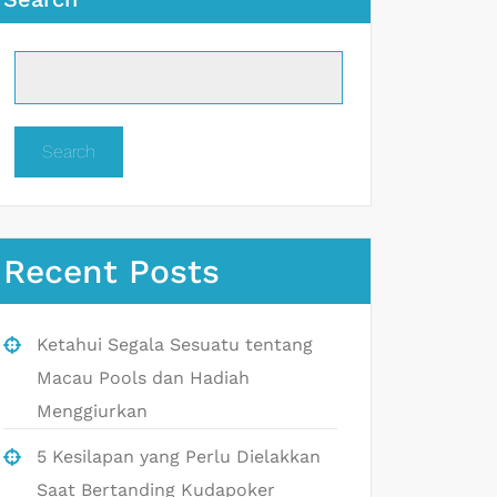
Search
Recent Posts
Ketahui Segala Sesuatu tentang
Macau Pools dan Hadiah
Menggiurkan
5 Kesilapan yang Perlu Dielakkan
Saat Bertanding Kudapoker