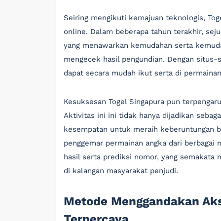
Seiring mengikuti kemajuan teknologis, Tog
online. Dalam beberapa tahun terakhir, sej
yang menawarkan kemudahan serta kemudah
mengecek hasil pengundian. Dengan situs-s
dapat secara mudah ikut serta di permainan 
Kesuksesan Togel Singapura pun terpengaru
Aktivitas ini ini tidak hanya dijadikan sebaga
kesempatan untuk meraih keberuntungan ba
penggemar permainan angka dari berbagai ne
hasil serta prediksi nomor, yang semakata
di kalangan masyarakat penjudi.
Metode Menggandakan Aks
Terpercaya