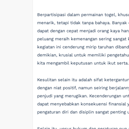
Berpartisipasi dalam permainan togel, khu
menarik, tetapi tidak tanpa bahaya. Banyak
dapat dengan cepat menjadi orang kaya h
peluang meraih kemenangan sering sangat k
kegiatan ini cenderung mirip taruhan dib
demikian, krusial untuk memiliki pengetahu
kita mengambil keputusan untuk ikut serta.
Kesulitan selain itu adalah sifat ketergan
dengan niat positif, namun seiring berjala
penjudi yang merugikan. Kecenderungan u
dapat menyebabkan konsekuensi finansial ya
pengaturan diri dan disiplin sangat penting
Selain itu, unsur hukum dan peraturan pun 