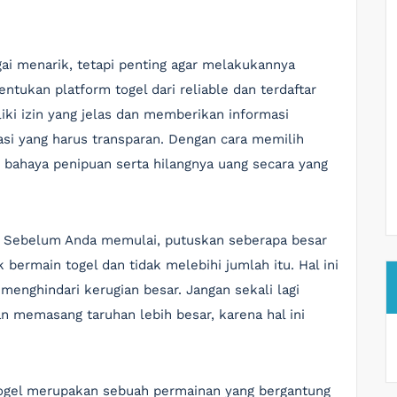
ai menarik, tetapi penting agar melakukannya
tukan platform togel dari reliable dan terdaftar
iki izin yang jelas dan memberikan informasi
si yang harus transparan. Dengan cara memilih
bahaya penipuan serta hilangnya uang secara yang
mu. Sebelum Anda memulai, putuskan seberapa besar
 bermain togel dan tidak melebihi jumlah itu. Hal ini
enghindari kerugian besar. Jangan sekali lagi
n memasang taruhan lebih besar, karena hal ini
a togel merupakan sebuah permainan yang bergantung