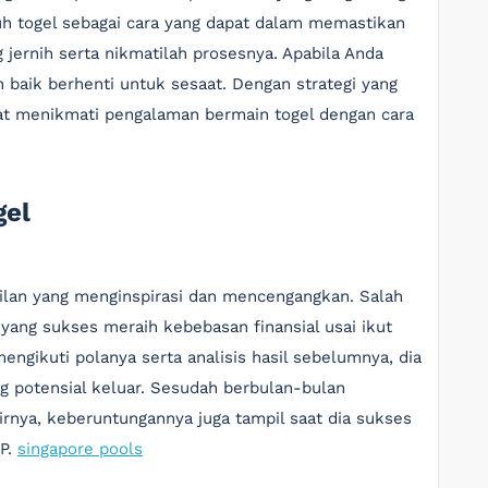
uh togel sebagai cara yang dapat dalam memastikan
jernih serta nikmatilah prosesnya. Apabila Anda
 baik berhenti untuk sesaat. Dengan strategi yang
at menikmati pengalaman bermain togel dengan cara
gel
asilan yang menginspirasi dan mencengangkan. Salah
yang sukses meraih kebebasan finansial usai ikut
ngikuti polanya serta analisis hasil sebelumnya, dia
 potensial keluar. Sesudah berbulan-bulan
rnya, keberuntungannya juga tampil saat dia sukses
P.
singapore pools