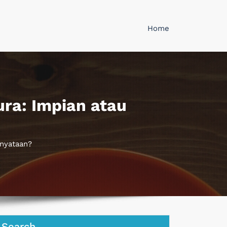
Home
ra: Impian atau
nyataan?
Search