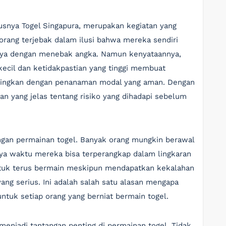
susnya Togel Singapura, merupakan kegiatan yang
 orang terjebak dalam ilusi bahwa mereka sendiri
anya dengan menebak angka. Namun kenyataannya,
ecil dan ketidakpastian yang tinggi membuat
andingkan dengan penanaman modal yang aman. Dengan
an yang jelas tentang risiko yang dihadapi sebelum
tungan permainan togel. Banyak orang mungkin berawal
nnya waktu mereka bisa terperangkap dalam lingkaran
ntuk terus bermain meskipun mendapatkan kekalahan
ng serius. Ini adalah salah satu alasan mengapa
 untuk setiap orang yang berniat bermain togel.
menjadi tantangan penting di permainan togel. Tidak