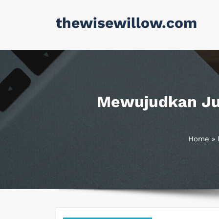
Skip
thewisewillow.com
to
content
Mewujudkan Jut
Home
»