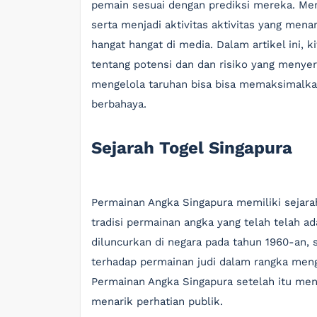
pemain sesuai dengan prediksi mereka. Mengi
serta menjadi aktivitas aktivitas yang menari
hangat hangat di media. Dalam artikel ini, 
tentang potensi dan dan risiko yang menyerta
mengelola taruhan bisa bisa memaksimalkan
berbahaya.
Sejarah Togel Singapura
Permainan Angka Singapura memiliki sejarah
tradisi permainan angka yang telah telah ada 
diluncurkan di negara pada tahun 1960-an, 
terhadap permainan judi dalam rangka meng
Permainan Angka Singapura setelah itu menj
menarik perhatian publik.