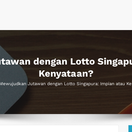
awan dengan Lotto Singapu
Kenyataan?
Mewujudkan Jutawan dengan Lotto Singapura: Impian atau Ke