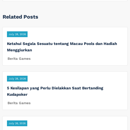
Related Posts
July 28, 2026
Ketahui Segala Sesuatu tentang Macau Pools dan Hadiah
Menggiurkan
Berita Games
July 28, 2026
5 Kesilapan yang Perlu Dielakkan Saat Bertanding
Kudapoker
Berita Games
July 26, 2026