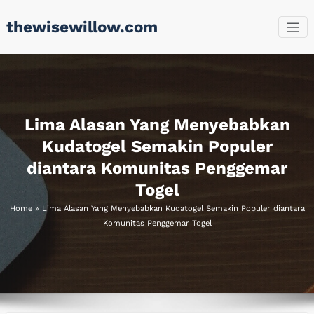
Skip
thewisewillow.com
to
content
Lima Alasan Yang Menyebabkan
Kudatogel Semakin Populer
diantara Komunitas Penggemar
Togel
Home
»
Lima Alasan Yang Menyebabkan Kudatogel Semakin Populer diantara
Komunitas Penggemar Togel