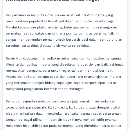
Kenyamanan aksesibilitas merupakan salah satu faktor utama yang
meningkatkan popularitas Kudatogel dalam komunitas pecinta togel.
Melalui keberadaan platform daring, beberapa pemain bisa mengakses
permainan setiap waktu dan di mana pun tanpa harus pergi ke fisik. Ini
sangat mempermudah pemain untuk berpartisipasi dalam semua undian
tersebut, serta tidak dibatasi oleh waktu serta lokasi.
Selain itu, Kudatogel menyediakan antarmuka dari kompatibel pengguna.
Website dan aplikasi mobile yang disediakan dibuat dengan baik, sehingga
memastikan pengguna baru untuk registrasi dan memulai bermain.
Proses pendaftaran berupa cepat dan sederhana memungkinkan mereka
yang berkenalan dengan bidang togel agar segera berpartisipasi serta
mengalami pengalaman bermain tanpa rintangan.
Kehadiran sejumlah metode pembayaran juga semakin memudahkan
akses untuk para pemain. Kartu kredit, kartu debit, atau dompet digital
bisa dimanfaatkan dalam melakukan transaksi dengan cepat serta aman.
Dengan berbagai pilihan ini, pemain tidak hanya menjadi lebih nyaman,
melainkan bisa lebih fokus pada permainan yang dimainkan serta cemas