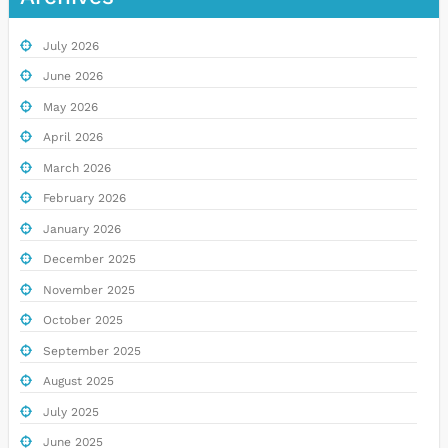
July 2026
June 2026
May 2026
April 2026
March 2026
February 2026
January 2026
December 2025
November 2025
October 2025
September 2025
August 2025
July 2025
June 2025