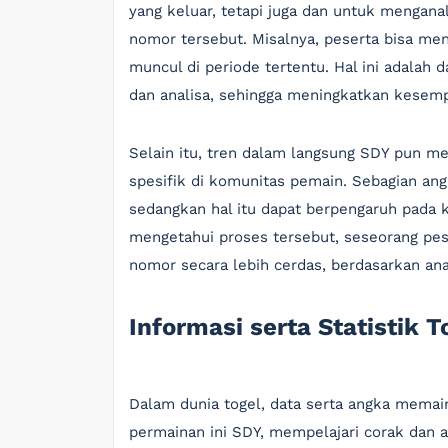
yang keluar, tetapi juga dan untuk menganal
nomor tersebut. Misalnya, peserta bisa me
muncul di periode tertentu. Hal ini adalah 
dan analisa, sehingga meningkatkan kesemp
Selain itu, tren dalam langsung SDY pun 
spesifik di komunitas pemain. Sebagian angk
sedangkan hal itu dapat berpengaruh pada
mengetahui proses tersebut, seseorang pes
nomor secara lebih cerdas, berdasarkan ana
Informasi serta Statistik 
Dalam dunia togel, data serta angka memain
permainan ini SDY, mempelajari corak dan al