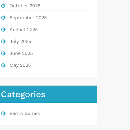
October 2025
September 2025
August 2025
July 2025
June 2025
May 2025
Categories
Berita Games