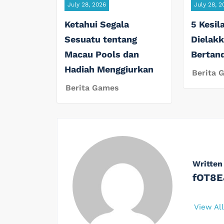
July 28, 2026
July 28, 2
Ketahui Segala
5 Kesil
Sesuatu tentang
Dielak
Macau Pools dan
Bertan
Hadiah Menggiurkan
Berita 
Berita Games
Written
fOT8E
View Al