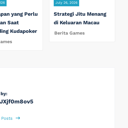
026
July 26, 2026
apan yang Perlu
Strategi Jitu Menang
kan Saat
di Keluaran Macau
ding Kudapoker
Berita Games
Games
 by:
JXjf0m8ov5
l Posts