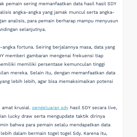
 pemain sering memanfaatkan data hasil hasil SDY
alisis angka-angka yang jamak muncul serta angka-
ngan analisis, para pemain berharap mampu menyusun
andingan selanjutnya.
ngka fortuna. Seiring berjalannya masa, data yang
SDY memberi gambaran mengenai frekuensi tiap
emiliki memiliki persentase kemunculan tinggi
lan mereka. Selain itu, dengan memanfaatkan data
 yang lebih lebih, agar bisa memaksimalkan potensi
i amat krusial.
pengeluaran sdy
hasil SDY secara live,
dian lucky draw serta mengupdate taktik dirinya
jamin bahwa para pemain selalu mendapatkan data
lebih dalam bermain togel togel Sdy. Karena itu,