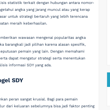
isis statistik terkait dengan hubungan antara nomor-
ngetahui angka yang jarang muncul atau yang kerap
dasar untuk strategi bertaruh yang lebih terencana
atan meraih keberhasilan.
memberikan wawasan mengenai popularitas angka
a barangkali jadi pilihan karena alasan spesifik,
 keputusan pemain yang lain. Dengan memahami
erta dapat mengatur strategi serta menentukan
lisis informasi SDY yang ada.
Togel SDY
kan peran sangat krusial. Bagi para pemain
ur dari keluaran sebelumnya bisa jadi faktor penting