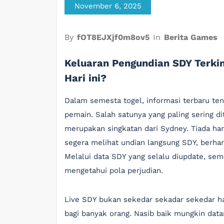
November 6, 2025
By
fOT8EJXjf0m8ov5
In
Berita Games
Keluaran Pengundian SDY Terkin
Hari ini?
Dalam semesta togel, informasi terbaru ten
pemain. Salah satunya yang paling sering d
merupakan singkatan dari Sydney. Tiada ha
segera melihat undian langsung SDY, berhar
Melalui data SDY yang selalu diupdate, sem
mengetahui pola perjudian.
Live SDY bukan sekedar sekadar sekedar ha
bagi banyak orang. Nasib baik mungkin dat