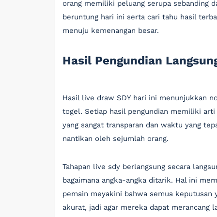
orang memiliki peluang serupa sebanding d
beruntung hari ini serta cari tahu hasil te
menuju kemenangan besar.
Hasil Pengundian Langsun
Hasil live draw SDY hari ini menunjukkan 
togel. Setiap hasil pengundian memiliki arti
yang sangat transparan dan waktu yang tepa
nantikan oleh sejumlah orang.
Tahapan live sdy berlangsung secara langsu
bagaimana angka-angka ditarik. Hal ini mem
pemain meyakini bahwa semua keputusan ya
akurat, jadi agar mereka dapat merancang l