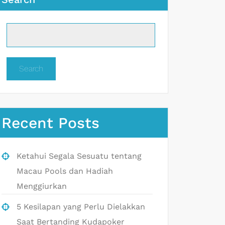
Search
Recent Posts
Ketahui Segala Sesuatu tentang
Macau Pools dan Hadiah
Menggiurkan
5 Kesilapan yang Perlu Dielakkan
Saat Bertanding Kudapoker