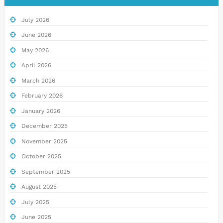
July 2026
June 2026
May 2026
April 2026
March 2026
February 2026
January 2026
December 2025
November 2025
October 2025
September 2025
August 2025
July 2025
June 2025