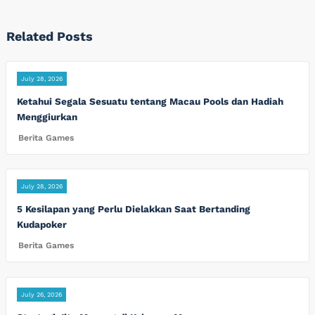
Related Posts
July 28, 2026
Ketahui Segala Sesuatu tentang Macau Pools dan Hadiah
Menggiurkan
Berita Games
July 28, 2026
5 Kesilapan yang Perlu Dielakkan Saat Bertanding
Kudapoker
Berita Games
July 26, 2026