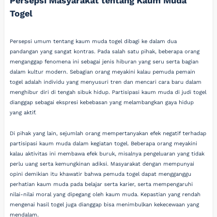
Persepsi Masyarakat tentang Kaum Muda
Togel
Persepsi umum tentang kaum muda togel dibagi ke dalam dua
pandangan yang sangat kontras. Pada salah satu pihak, beberapa orang
menganggap fenomena ini sebagai jenis hiburan yang seru serta bagian
dalam kultur modern. Sebagian orang meyakini kalau pemuda pemain
togel adalah individu yang menyusuri tren dan mencari cara baru dalam
menghibur diri di tengah sibuk hidup. Partisipasi kaum muda di judi togel
dianggap sebagai ekspresi kebebasan yang melambangkan gaya hidup
yang aktif.
Di pihak yang lain, sejumlah orang mempertanyakan efek negatif terhadap
partisipasi kaum muda dalam kegiatan togel. Beberapa orang meyakini
kalau aktivitas ini membawa efek buruk, misalnya pengeluaran yang tidak
perlu uang serta kemungkinan adiksi. Masyarakat dengan mempunyai
opini demikian itu khawatir bahwa pemuda togel dapat mengganggu
perhatian kaum muda pada belajar serta karier, serta mempengaruhi
nilai-nilai moral yang dipegang oleh kaum muda. Kepastian yang rendah
mengenai hasil togel juga dianggap bisa menimbulkan kekecewaan yang
mendalam.