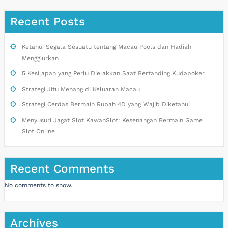
Recent Posts
Ketahui Segala Sesuatu tentang Macau Pools dan Hadiah
Menggiurkan
5 Kesilapan yang Perlu Dielakkan Saat Bertanding Kudapoker
Strategi Jitu Menang di Keluaran Macau
Strategi Cerdas Bermain Rubah 4D yang Wajib Diketahui
Menyusuri Jagat Slot KawanSlot: Kesenangan Bermain Game
Slot Online
Recent Comments
No comments to show.
Archives