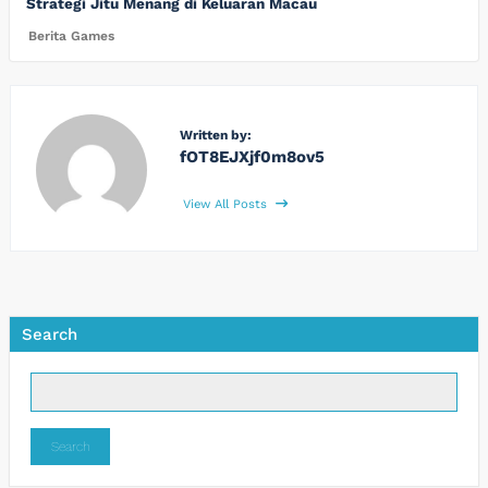
Strategi Jitu Menang di Keluaran Macau
Berita Games
Written by:
fOT8EJXjf0m8ov5
View All Posts
Search
Search