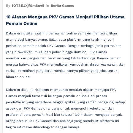
By
fOT8EJXjf0m8ov5
In
Berita Games
10 Alasan Mengapa PKV Games Menjadi Pilihan Utama
Pemain Online
Dalam era digital saat ini, permainan online semakin menjadi pilihan
utama bagi banyak orang. Salah satu platform yang telah mencuri
perhatian pemain adalah PKV Games. Dengan berbagai jenis permainan
yang ditawarkan, mulai dari poker hingga domino, PKV Games
memberikan pengalaman bermain yang tak tertandingi. Banyak pemain
merasa bahwa situs PKV menyediakan kemudahan akses, keamanan, dan
variasi permainan yang seru, menjadikannya pilihan yang jelas untuk
hiburan online.
Dalam artikel ini, kita akan membahas sepuluh alasan mengapa PKV
Games menjadi favorit di kalangan pemain online. Dari proses
pendaftaran yang sederhana hingga aplikasi yang ramah pengguna, setiap
aspek dari PKV Games dirancang untuk memenuhi kebutuhan dan
preferensi para pemain. Mari kita telusuri lebih dalam mengapa banyak
orang beralih ke PKV Games dan apa saja yang membuat platform ini
begitu istimewa dibandingkan dengan lainnya.