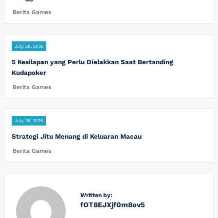
Berita Games
July 28, 2026
5 Kesilapan yang Perlu Dielakkan Saat Bertanding
Kudapoker
Berita Games
July 26, 2026
Strategi Jitu Menang di Keluaran Macau
Berita Games
Written by:
fOT8EJXjf0m8ov5